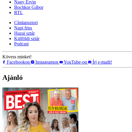
Nagy Ervin
Bochkor Gábor
RTL
Címlapsztori
Napi friss
Hazai sztár
Külföldi sztár
Podcast
Kövess minket!
Facebookon
Instagramon
YouTube-on
Írj e-mailt!
Ajánló