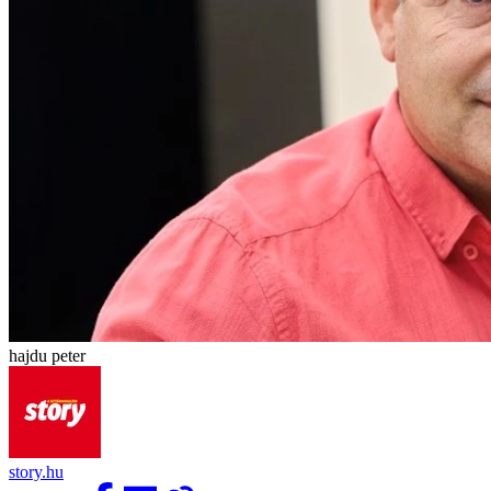
hajdu peter
story.hu