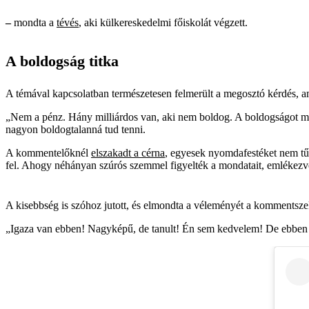
–
mondta a
tévés
, aki külkereskedelmi főiskolát végzett.
A boldogság titka
A témával kapcsolatban természetesen felmerült a megosztó kérdés, am
„Nem a pénz. Hány milliárdos van, aki nem boldog. A boldogságot 
nagyon boldogtalanná tud tenni.
A kommentelőknél
elszakadt a cérna
, egyesek nyomdafestéket nem tű
fel. Ahogy néhányan szúrós szemmel figyelték a mondatait, emlékez
A kisebbség is szóhoz jutott, és elmondta a véleményét a kommentsz
„Igaza van ebben! Nagyképű, de tanult! Én sem kedvelem! De ebben 