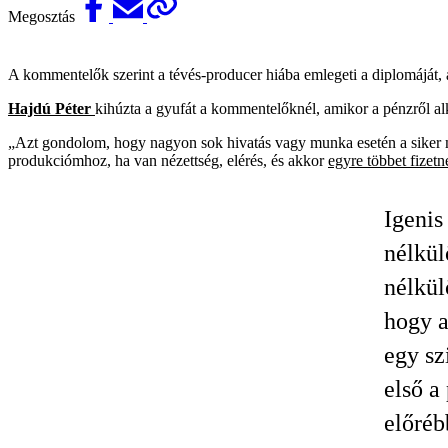
Megosztás
A kommentelők szerint a tévés-producer hiába emlegeti a diplomáját, 
Hajdú Péter
kihúzta a gyufát a kommentelőknél, amikor a pénzről a
„Azt gondolom, hogy nagyon sok hivatás vagy munka esetén a siker m
produkciómhoz, ha van nézettség, elérés, és akkor
egyre többet fizetn
Igenis
nélkül
nélkül
hogy a
egy sz
első a
előréb