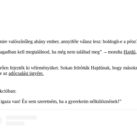
ire valószínűleg ahány ember, annyiféle válasz lesz: boldogít-e a pénz
magadban kell megtalálnod, ha még nem találtad meg”
–
mondta
Hajdú
rően fejezték ki véleményüket. Sokan felrótták Hajdúnak, hogy mások
ve az
adócsalási ügyére.
ekcióban:
igaza van! Én sem szeretném, ha a gyerekeim nélkülöznének!”