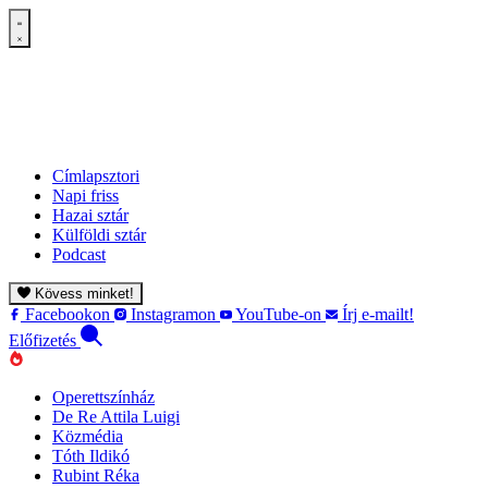
Címlapsztori
Napi friss
Hazai sztár
Külföldi sztár
Podcast
Kövess minket!
Facebookon
Instagramon
YouTube-on
Írj e-mailt!
Előfizetés
Operettszínház
De Re Attila Luigi
Közmédia
Tóth Ildikó
Rubint Réka