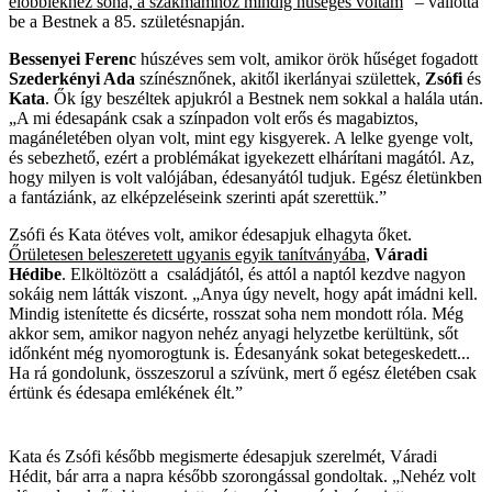
előbbiekhez soha, a szakmámhoz mindig hűséges voltam
” – vallotta
be a Bestnek a 85. születésnapján.
Bessenyei Ferenc
húszéves sem volt, amikor örök hűséget fogadott
Szederkényi Ada
színésznőnek, akitől ikerlányai születtek,
Zsófi
és
Kata
. Ők így beszéltek apjukról a Bestnek nem sokkal a halála után.
„A mi édesapánk csak a színpadon volt erős és magabiztos,
magánéletében olyan volt, mint egy kisgyerek. A lelke gyenge volt,
és sebezhető, ezért a problémákat igyekezett elhárítani magától. Az,
hogy milyen is volt valójában, édesanyától tudjuk. Egész életünkben
a fantáziánk, az elképzeléseink szerinti apát szerettük.”
Zsófi és Kata ötéves volt, amikor édesapjuk elhagyta őket.
Őrületesen beleszeretett ugyanis egyik tanítványába
,
Váradi
Hédibe
. Elköltözött a családjától, és attól a naptól kezdve nagyon
sokáig nem látták viszont. „Anya úgy nevelt, hogy apát imádni kell.
Mindig istenítette és dicsérte, rosszat soha nem mondott róla. Még
akkor sem, amikor nagyon nehéz anyagi helyzetbe kerültünk, sőt
időnként még nyomorogtunk is. Édesanyánk sokat betegeskedett...
Ha rá gondolunk, összeszorul a szívünk, mert ő egész életében csak
értünk és édesapa emlékének élt.”
Kata és Zsófi később megismerte édesapjuk szerelmét, Váradi
Hédit, bár arra a napra később szorongással gondoltak. „Nehéz volt