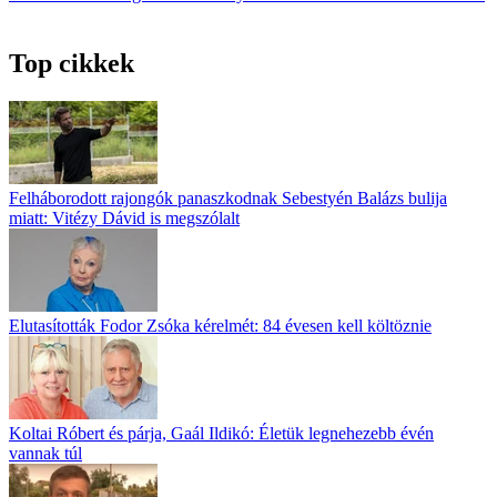
Top cikkek
Felháborodott rajongók panaszkodnak Sebestyén Balázs bulija
miatt: Vitézy Dávid is megszólalt
Elutasították Fodor Zsóka kérelmét: 84 évesen kell költöznie
Koltai Róbert és párja, Gaál Ildikó: Életük legnehezebb évén
vannak túl