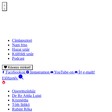
Címlapsztori
Napi friss
Hazai sztár
Külföldi sztár
Podcast
Kövess minket!
Facebookon
Instagramon
YouTube-on
Írj e-mailt!
Előfizetés
Operettszínház
De Re Attila Luigi
Közmédia
Tóth Ildikó
Rubint Réka