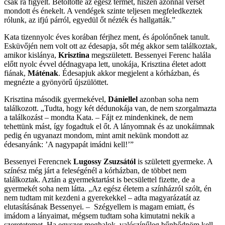
csak rá figyelt. Betöltötte az egész termet, hiszen azonnal verset
mondott és énekelt. A vendégek szinte teljesen megfeledkeztek
rólunk, az ifjú párról, egyedül őt nézték és hallgatták.”
Kata tizennyolc éves korában férjhez ment, és ápolónőnek tanult.
Esküvőjén nem volt ott az édesapja, sőt még akkor sem találkoztak,
amikor kislánya,
Krisztina
megszületett. Bessenyei Ferenc halála
előtt nyolc évvel dédnagyapa lett, unokája, Krisztina életet adott
fiának,
Máténak
. Édesapjuk akkor megjelent a kórházban, és
megnézte a gyönyörű újszülöttet.
Krisztina második gyermekével,
Dániellel
azonban soha nem
találkozott. „Tudta, hogy két dédunokája van, de nem szorgalmazta
a találkozást – mondta Kata. – Fájt ez mindenkinek, de nem
tehettünk mást, így fogadtuk el őt. A lányomnak és az unokáimnak
pedig én ugyanazt mondom, mint amit nekünk mondott az
édesanyánk: ’A nagypapát imádni kell!’”
Bessenyei Ferencnek
Lugossy Zsuzsától
is született gyermeke. A
színész még járt a feleségénél a kórházban, de többet nem
találkoztak. Aztán a gyermektartást is becsülettel fizette, de a
gyermekét soha nem látta. „Az egész életem a színházról szólt, én
nem tudtam mit kezdeni a gyerekekkel – adta magyarázatát az
elutasításának Bessenyei. – Szégyellem is magam emiatt, és
imádom a lányaimat, mégsem tudtam soha kimutatni nekik a
szeretetemet. Ha egyszer meghalok, valószínűleg bűnhődnöm kell