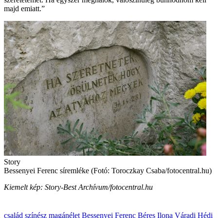
majd emiatt.”
Story
Bessenyei Ferenc síremléke (Fotó: Toroczkay Csaba/fotocentral.hu)
Kiemelt kép: Story-Best Archívum/fotocentral.hu
család
színész
magánélet
Bessenyei Ferenc
Béres Ilona
Váradi Hédi