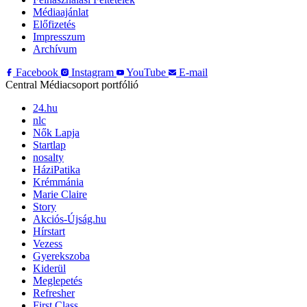
Médiaajánlat
Előfizetés
Impresszum
Archívum
Facebook
Instagram
YouTube
E-mail
Central Médiacsoport portfólió
24.hu
nlc
Nők Lapja
Startlap
nosalty
HáziPatika
Krémmánia
Marie Claire
Story
Akciós-Újság.hu
Hírstart
Vezess
Gyerekszoba
Kiderül
Meglepetés
Refresher
First Class