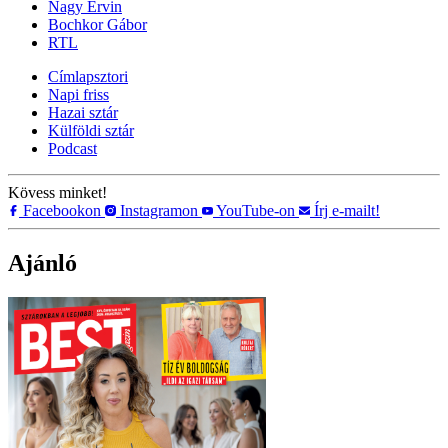
Nagy Ervin
Bochkor Gábor
RTL
Címlapsztori
Napi friss
Hazai sztár
Külföldi sztár
Podcast
Kövess minket!
Facebookon
Instagramon
YouTube-on
Írj e-mailt!
Ajánló