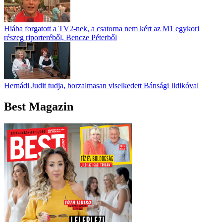
Hiába forgatott a TV2-nek, a csatorna nem kért az M1 egykori
részeg riporteréből, Bencze Péterből
Hernádi Judit tudja, borzalmasan viselkedett Bánsági Ildikóval
Best Magazin