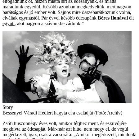
elfogadnunk őt, hiszen miatta sírt az édesanyánk, és miatta
maradtunk egyedül. Később azonban megkedveltük, mert nagyon
barátságos és jó ember volt. Sajnos mire összebarátkoztunk volna,
elváltak egymástól. Pár évvel később édesapánk
Béres Ilonával
élt
együtt
, akit nagyon a szívünkbe zártunk.”
Story
Bessenyei Váradi Hédiért hagyta el a családját (Fotó: Archív)
Zsófi huszonnégy éves volt, amikor férjhez ment, és esküvőjére
meghívta az édesapját. Már-már azt hitte, nem megy el, de végül
megérkezett, igaz, csak a vacsorára. „Amikor megérkezett, mindenki