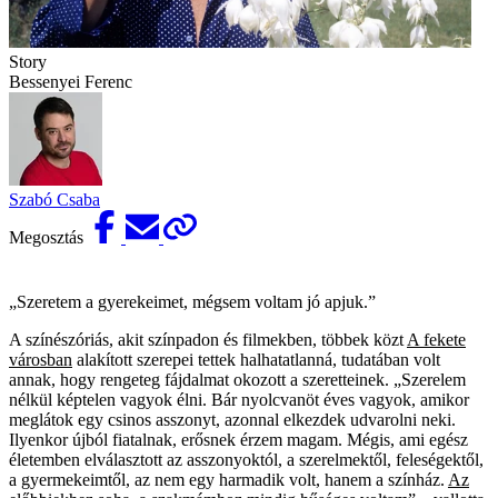
Story
Bessenyei Ferenc
Szabó Csaba
Megosztás
„Szeretem a gyerekeimet, mégsem voltam jó apjuk.”
A színészóriás, akit színpadon és filmekben, többek közt
A fekete
városban
alakított szerepei tettek halhatatlanná, tudatában volt
annak, hogy rengeteg fájdalmat okozott a szeretteinek. „Szerelem
nélkül képtelen vagyok élni. Bár nyolcvanöt éves vagyok, amikor
meglátok egy csinos asszonyt, azonnal elkezdek udvarolni neki.
Ilyenkor újból fiatalnak, erősnek érzem magam. Mégis, ami egész
életemben elválasztott az asszonyoktól, a szerelmektől, feleségektől,
a gyermekeimtől, az nem egy harmadik volt, hanem a színház.
Az