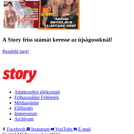
A Story friss számát keresse az újságosoknál!
Rendeld meg!
Adatkezelési tájékoztató
Felhasználási Feltételek
Médiaajánlat
Előfizetés
Impresszum
Archívum
Facebook
Instagram
YouTube
E-mail