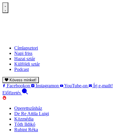
Címlapsztori
Napi friss
Hazai sztár
Külföldi sztár
Podcast
Kövess minket!
Facebookon
Instagramon
YouTube-on
Írj e-mailt!
Előfizetés
Operettszínház
De Re Attila Luigi
Közmédia
Tóth Ildikó
Rubint Réka