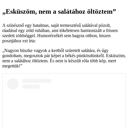
„Esküszöm, nem a salátához öltöztem”
A színésznő egy hatalmas, saját termesztésű salátával pózolt,
ráadásul egy zöld ruhában, ami tökéletesen harmonizált a frissen
szedett zöldséggel. Humorérzékét sem hagyta otthon, hiszen
posztjához ezt írta:
„Nagyon büszke vagyok a kertből szüretelt salátára, és úgy
gondoltam, megosztok pár képet a békés pünkösdünkről. Esküszöm,
nem a salátához öltöztem. És nem is készült róla több kép, mert
megettük!”