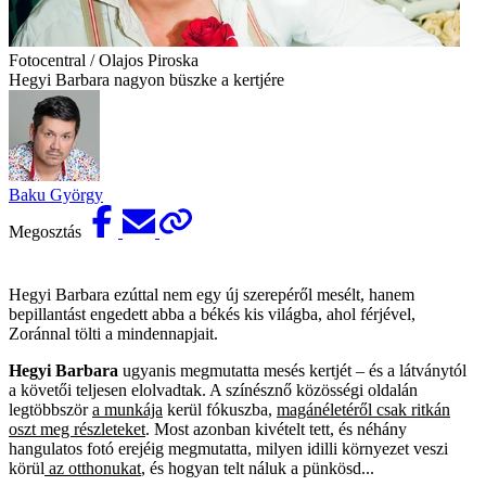
Fotocentral / Olajos Piroska
Hegyi Barbara nagyon büszke a kertjére
Baku György
Megosztás
Hegyi Barbara ezúttal nem egy új szerepéről mesélt, hanem
bepillantást engedett abba a békés kis világba, ahol férjével,
Zoránnal tölti a mindennapjait.
Hegyi Barbara
ugyanis megmutatta mesés kertjét – és a látványtól
a követői teljesen elolvadtak. A színésznő közösségi oldalán
legtöbbször
a munkája
kerül fókuszba,
magánéletéről csak ritkán
oszt meg részleteket
. Most azonban kivételt tett, és néhány
hangulatos fotó erejéig megmutatta, milyen idilli környezet veszi
körül
az otthonukat
, és hogyan telt náluk a pünkösd...