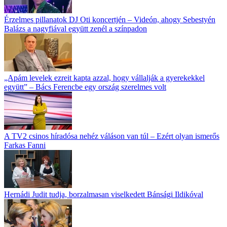
Érzelmes pillanatok DJ Oti koncertjén – Videón, ahogy Sebestyén
Balázs a nagyfiával együtt zenél a színpadon
„Apám levelek ezreit kapta azzal, hogy vállalják a gyerekekkel
együtt” – Bács Ferencbe egy ország szerelmes volt
A TV2 csinos híradósa nehéz váláson van túl – Ezért olyan ismerős
Farkas Fanni
Hernádi Judit tudja, borzalmasan viselkedett Bánsági Ildikóval