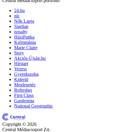
Central Médiacsoport portfólió
24.hu
nlc
Nők Lapja
Startlap
nosalty
HáziPatika
Krémmánia
Marie Claire
Story
Akciós-Újság.hu
Hírstart
Vezess
Gyerekszoba
Kiderül
Meglepetés
Refresher
First Class
Gardenista
National Geographic
Copyright © 2026
Central Médiacsoport Zrt.