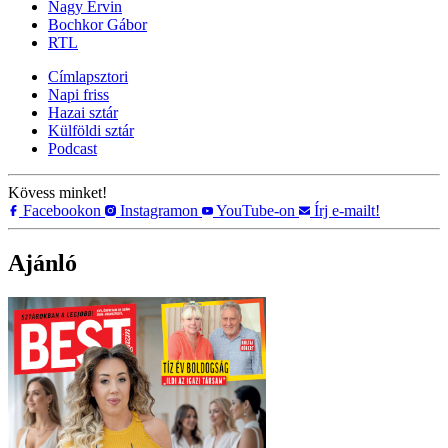
Nagy Ervin
Bochkor Gábor
RTL
Címlapsztori
Napi friss
Hazai sztár
Külföldi sztár
Podcast
Kövess minket!
Facebookon
Instagramon
YouTube-on
Írj e-mailt!
Ajánló