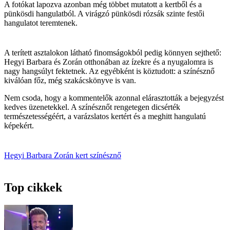
A fotókat lapozva azonban még többet mutatott a kertből és a
pünkösdi hangulatból. A virágzó pünkösdi rózsák szinte festői
hangulatot teremtenek.
A terített asztalokon látható finomságokból pedig könnyen sejthető:
Hegyi Barbara és Zorán otthonában az ízekre és a nyugalomra is
nagy hangsúlyt fektetnek. Az egyébként is köztudott: a színésznő
kiválóan főz, még szakácskönyve is van.
Nem csoda, hogy a kommentelők azonnal elárasztották a bejegyzést
kedves üzenetekkel. A színésznőt rengetegen dicsérték
természetességéért, a varázslatos kertért és a meghitt hangulatú
képekért.
Hegyi Barbara
Zorán
kert
színésznő
Top cikkek