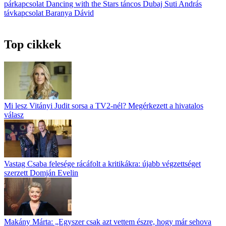
párkapcsolat
Dancing with the Stars
táncos
Dubaj
Suti András
távkapcsolat
Baranya Dávid
Top cikkek
Mi lesz Vitányi Judit sorsa a TV2-nél? Megérkezett a hivatalos
válasz
Vastag Csaba felesége rácáfolt a kritikákra: újabb végzettséget
szerzett Domján Evelin
Makány Márta: „Egyszer csak azt vettem észre, hogy már sehova