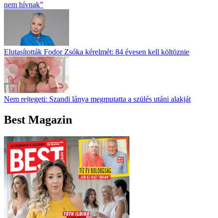
nem hívnak”
Elutasították Fodor Zsóka kérelmét: 84 évesen kell költöznie
Nem rejtegeti: Szandi lánya megmutatta a szülés utáni alakját
Best Magazin