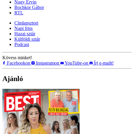
Nagy Ervin
Bochkor Gábor
RTL
Címlapsztori
Napi friss
Hazai sztár
Külföldi sztár
Podcast
Kövess minket!
Facebookon
Instagramon
YouTube-on
Írj e-mailt!
Ajánló