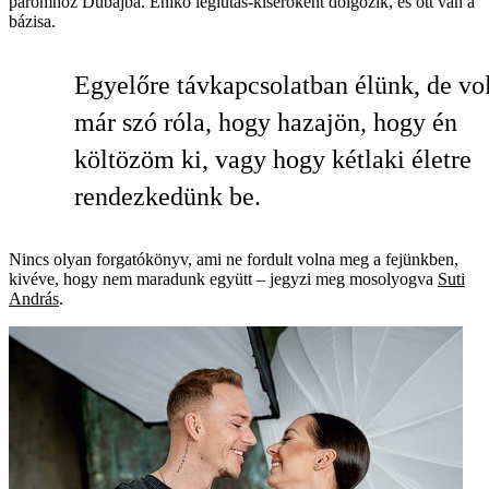
páromhoz Dubajba. Enikő légiutas-kísérőként dolgozik, és ott van a
bázisa.
Egyelőre távkapcsolatban élünk, de vol
már szó róla, hogy hazajön, hogy én
költözöm ki, vagy hogy kétlaki életre
rendezkedünk be.
Nincs olyan forgatókönyv, ami ne fordult volna meg a fejünkben,
kivéve, hogy nem maradunk együtt – jegyzi meg mosolyogva
Suti
András
.