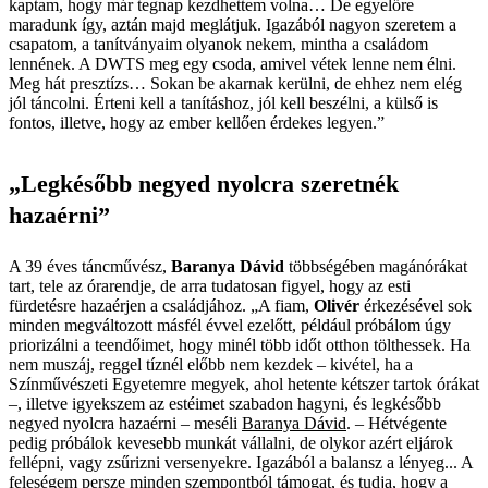
kaptam, hogy már tegnap kezdhettem volna… De egyelőre
maradunk így, aztán majd meglátjuk. Igazából nagyon szeretem a
csapatom, a tanítványaim olyanok nekem, mintha a családom
lennének. A DWTS meg egy csoda, amivel vétek lenne nem élni.
Meg hát presztízs… Sokan be akarnak kerülni, de ehhez nem elég
jól táncolni. Érteni kell a tanításhoz, jól kell beszélni, a külső is
fontos, illetve, hogy az ember kellően érdekes legyen.”
„Legkésőbb negyed nyolcra szeretnék
hazaérni”
A 39 éves táncművész,
Baranya Dávid
többségében magánórákat
tart, tele az órarendje, de arra tudatosan figyel, hogy az esti
fürdetésre hazaérjen a családjához. „A fiam,
Olivér
érkezésével sok
minden megváltozott másfél évvel ezelőtt, például próbálom úgy
priorizálni a teendőimet, hogy minél több időt otthon tölthessek. Ha
nem muszáj, reggel tíznél előbb nem kezdek – kivétel, ha a
Színművészeti Egyetemre megyek, ahol hetente kétszer tartok órákat
–, illetve igyekszem az estéimet szabadon hagyni, és legkésőbb
negyed nyolcra hazaérni – meséli
Baranya Dávid
. – Hétvégente
pedig próbálok kevesebb munkát vállalni, de olykor azért eljárok
fellépni, vagy zsűrizni versenyekre. Igazából a balansz a lényeg... A
feleségem persze minden szempontból támogat, és tudja, hogy a