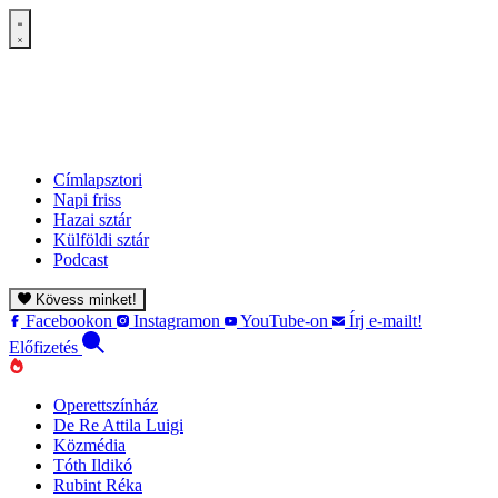
Címlapsztori
Napi friss
Hazai sztár
Külföldi sztár
Podcast
Kövess minket!
Facebookon
Instagramon
YouTube-on
Írj e-mailt!
Előfizetés
Operettszínház
De Re Attila Luigi
Közmédia
Tóth Ildikó
Rubint Réka