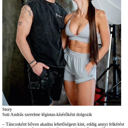
Story
Suti András szerelme légiutas-kísérőként dolgozik
– Táncosként bőven akadna lehetőségem kint, eddig annyi felkérést