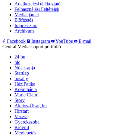
Adatkezelési tájékoztató
Felhasználási Feltételek
Médiaajánlat
Előfizetés
Impresszum
Archívum
Facebook
Instagram
YouTube
E-mail
Central Médiacsoport portfólió
24.hu
nlc
Nők Lapja
Startlap
nosalty
HáziPatika
Krémmánia
Marie Claire
Story
Akciós-Újság.hu
Hírstart
Vezess
Gyerekszoba
Kiderül
Meglepetés