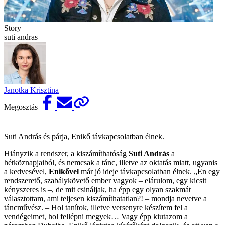
Story
suti andras
Janotka Krisztina
Megosztás
Suti András és párja, Enikő távkapcsolatban élnek.
Hiányzik a rendszer, a kiszámíthatóság
Suti András
a
hétköznapjaiból, és nemcsak a tánc, illetve az oktatás miatt, ugyanis
a kedvesével,
Enikővel
már jó ideje távkapcsolatban élnek. „Én egy
rendszerető, szabálykövető ember vagyok – elárulom, egy kicsit
kényszeres is –, de mit csináljak, ha épp egy olyan szakmát
választottam, ami teljesen kiszámíthatatlan?! – mondja nevetve a
táncművész. – Hol tanítok, illetve versenyre készítem fel a
vendégeimet, hol fellépni megyek… Vagy épp kiutazom a