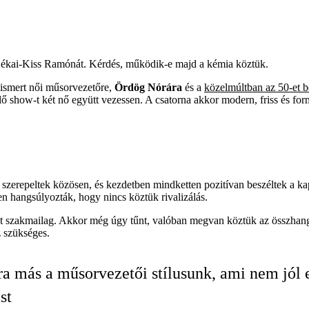
Lékai-Kiss Ramónát. Kérdés, működik-e majd a kémia köztük.
 ismert női műsorvezetőre,
Ördög Nórára
és a
közelmúltban az 50-et be
 show-t két nő együtt vezessen. A csatorna akkor modern, friss és for
szerepeltek közösen, és kezdetben mindketten pozitívan beszéltek a kap
en hangsúlyozták, hogy nincs köztük rivalizálás.
ást szakmailag. Akkor még úgy tűnt, valóban megvan köztük az összhang
 szükséges.
a más a műsorvezetői stílusunk, ami nem jól er
st