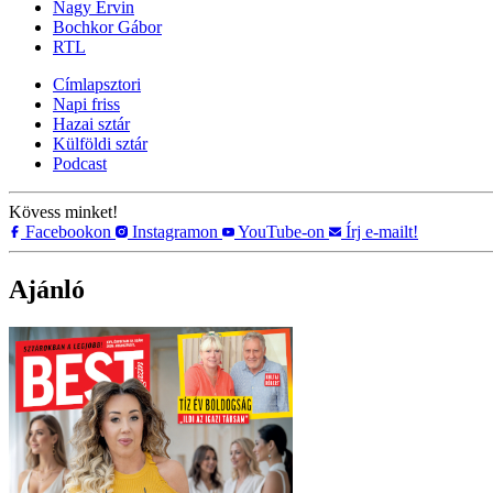
Nagy Ervin
Bochkor Gábor
RTL
Címlapsztori
Napi friss
Hazai sztár
Külföldi sztár
Podcast
Kövess minket!
Facebookon
Instagramon
YouTube-on
Írj e-mailt!
Ajánló