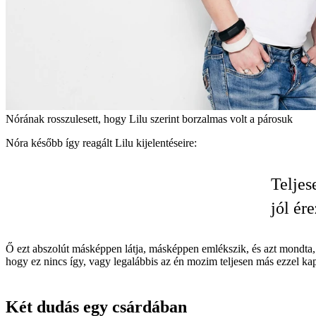
Nórának rosszulesett, hogy Lilu szerint borzalmas volt a párosuk
Nóra később így reagált Lilu kijelentéseire:
Teljes
jól ér
Ő ezt abszolút másképpen látja, másképpen emlékszik, és azt mondta,
hogy ez nincs így, vagy legalábbis az én mozim teljesen más ezzel ka
Két dudás egy csárdában