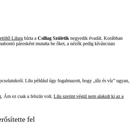
töltő Lilura
bízta a
Csillag Születik
negyedik évadát. Korábban
mabontó párosként mutatta be őket, a nézők pedig kíváncsian
csolatukról. Lilu például úgy fogalmazott, hogy „tűz és víz” ugyan,
. Ám ez csak a felszín volt.
Lilu szerint végül nem alakult ki az a
ősítette fel