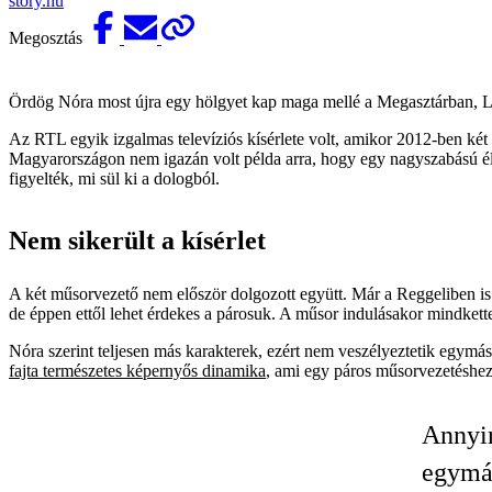
story.hu
Megosztás
Ördög Nóra most újra egy hölgyet kap maga mellé a Megasztárban, 
Az RTL egyik izgalmas televíziós kísérlete volt, amikor 2012-ben két
Magyarországon nem igazán volt példa arra, hogy egy nagyszabású élő
figyelték, mi sül ki a dologból.
Nem sikerült a kísérlet
A két műsorvezető nem először dolgozott együtt. Már a Reggeliben is 
de éppen ettől lehet érdekes a párosuk. A műsor indulásakor mindkett
Nóra szerint teljesen más karakterek, ezért nem veszélyeztetik egym
fajta természetes képernyős dinamika
, ami egy páros műsorvezetéshez
Annyir
egymá