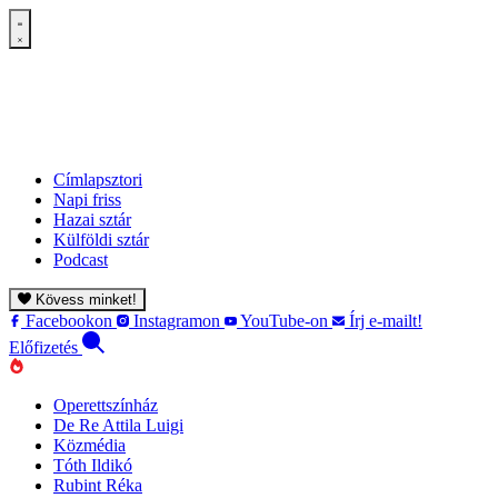
Címlapsztori
Napi friss
Hazai sztár
Külföldi sztár
Podcast
Kövess minket!
Facebookon
Instagramon
YouTube-on
Írj e-mailt!
Előfizetés
Operettszínház
De Re Attila Luigi
Közmédia
Tóth Ildikó
Rubint Réka