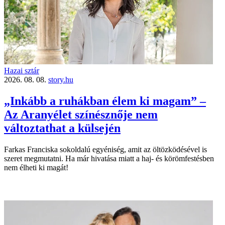
Hazai sztár
2026. 08. 08.
story.hu
„Inkább a ruhákban élem ki magam” –
Az Aranyélet színésznője nem
változtathat a külsején
Farkas Franciska sokoldalú egyéniség, amit az öltözködésével is
szeret megmutatni. Ha már hivatása miatt a haj- és körömfestésben
nem élheti ki magát!