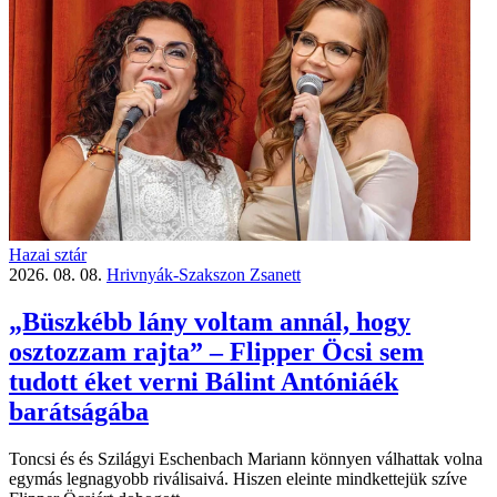
Hazai sztár
2026. 08. 08.
Hrivnyák-Szakszon Zsanett
„Büszkébb lány voltam annál, hogy
osztozzam rajta” – Flipper Öcsi sem
tudott éket verni Bálint Antóniáék
barátságába
Toncsi és és Szilágyi Eschenbach Mariann könnyen válhattak volna
egymás legnagyobb riválisaivá. Hiszen eleinte mindkettejük szíve