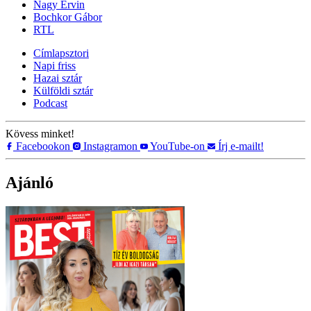
Nagy Ervin
Bochkor Gábor
RTL
Címlapsztori
Napi friss
Hazai sztár
Külföldi sztár
Podcast
Kövess minket!
Facebookon
Instagramon
YouTube-on
Írj e-mailt!
Ajánló