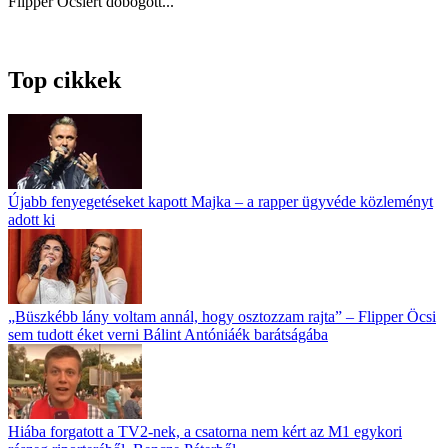
Flipper Öcsiért dobogott...
Top cikkek
Újabb fenyegetéseket kapott Majka – a rapper ügyvéde közleményt
adott ki
„Büszkébb lány voltam annál, hogy osztozzam rajta” – Flipper Öcsi
sem tudott éket verni Bálint Antóniáék barátságába
Hiába forgatott a TV2-nek, a csatorna nem kért az M1 egykori