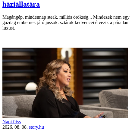
háziállatára
Magángép, mindennap steak, milliós örökség... Mindezek nem egy
gazdag embernek járó jussok: sztárok kedvencei élvezik a páratlan
luxust.
Napi friss
2026. 08. 08.
story.hu