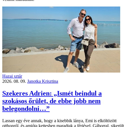
Hazai sztár
2026. 08. 09.
Janotka Krisztina
Szekeres Adrien: „Ismét beindul a
szokásos őrület, de ebbe jobb nem
belegondolni…”
Lassan egy éve annak, hogy a kisebbik lánya, Emi is elköltözött
otthonról, és amióta kettesben maradtak a férjével, Gáborral, sikerült