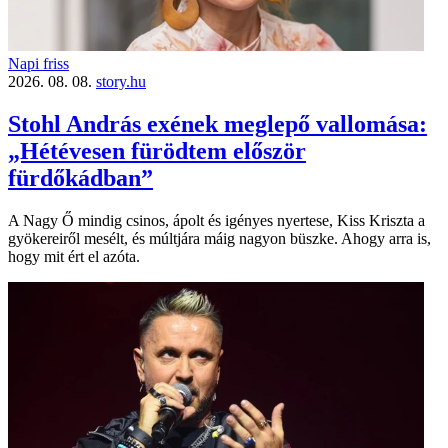
Napi friss
2026. 08. 08.
story.hu
Stohl András exének meglepő vallomása:
„Hétévesen fürödtem először
fürdőkádban”
A Nagy Ő mindig csinos, ápolt és igényes nyertese, Kiss Kriszta a
gyökereiről mesélt, és múltjára máig nagyon büszke. Ahogy arra is,
hogy mit ért el azóta.