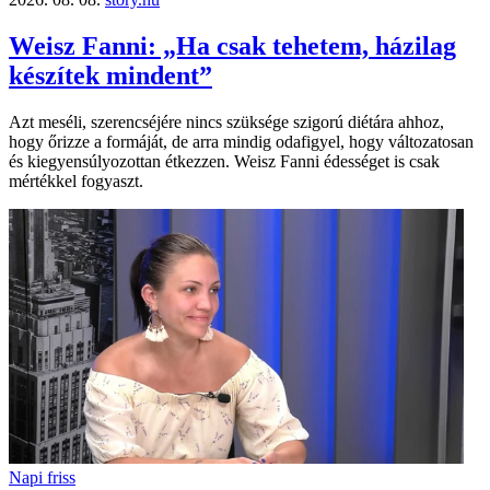
Weisz Fanni: „Ha csak tehetem, házilag
készítek mindent”
Azt meséli, szerencséjére nincs szüksége szigorú diétára ahhoz,
hogy őrizze a formáját, de arra mindig odafigyel, hogy változatosan
és kiegyensúlyozottan étkezzen. Weisz Fanni édességet is csak
mértékkel fogyaszt.
Napi friss