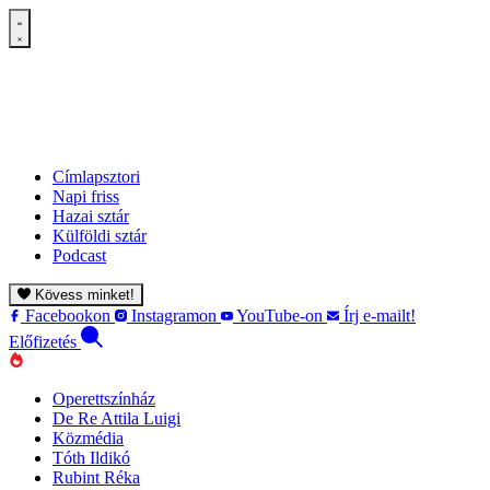
Címlapsztori
Napi friss
Hazai sztár
Külföldi sztár
Podcast
Kövess minket!
Facebookon
Instagramon
YouTube-on
Írj e-mailt!
Előfizetés
Operettszínház
De Re Attila Luigi
Közmédia
Tóth Ildikó
Rubint Réka