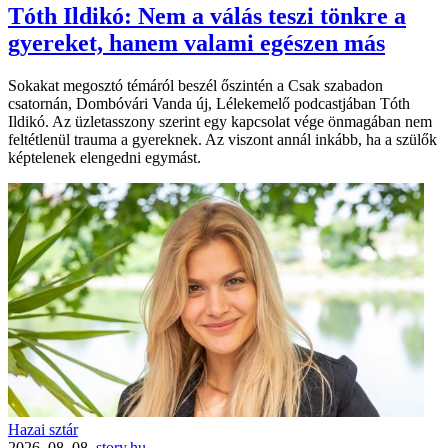
Tóth Ildikó: Nem a válás teszi tönkre a
gyereket, hanem valami egészen más
Sokakat megosztó témáról beszél őszintén a Csak szabadon
csatornán, Dombóvári Vanda új, Lélekemelő podcastjában Tóth
Ildikó. Az üzletasszony szerint egy kapcsolat vége önmagában nem
feltétlenül trauma a gyereknek. Az viszont annál inkább, ha a szülők
képtelenek elengedni egymást.
Hazai sztár
2026. 08. 08.
story.hu