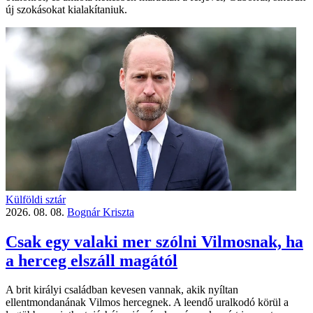
új szokásokat kialakítaniuk.
Külföldi sztár
2026. 08. 08.
Bognár Kriszta
Csak egy valaki mer szólni Vilmosnak, ha
a herceg elszáll magától
A brit királyi családban kevesen vannak, akik nyíltan
ellentmondanának Vilmos hercegnek. A leendő uralkodó körül a