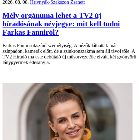
2026. 08. 08.
Hrivnyák-Szakszon Zsanett
Mély orgánuma lehet a TV2 új
híradósának névjegye: mit kell tudni
Farkas Fanniról?
Farkas Fanni sokszínű személyiség. A nézők láthatták már
színpadon, kamerák előtt, de a szinkronszakma sem áll távol tőle. A
TV2 Híradó ma este debütáló új műsorvezetője elvált, két gyönyörű
lánygyermek édesanyja.