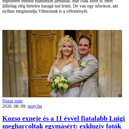
legtöbben mintha tojáshéjon járnának, már csak azért is, mert
állítólag elég hirtelen haragú tud lenni. De van egy nőrokon, aki
nyíltan megmondja Vilmosnak is a véleményét.
Hazai sztár
2026. 08. 09.
story.hu
Kozso exneje és a 11 évvel fiatalabb Luigi
megharcoltak egymásért: exkluzív fotók