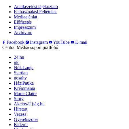
Adatkezelési tájékoztató
Felhasználási Feltételek
Médiaajánlat
Előfizetés
Impresszum
Archívum
Facebook
Instagram
YouTube
E-mail
Central Médiacsoport portfólió
24.hu
nlc
Nők Lapja
Startlap
nosalty
HáziPatika
Krémmánia
Marie Claire
Story
Akciós-Újság.hu
Hírstart
Vezess
Gyerekszoba
Kiderül