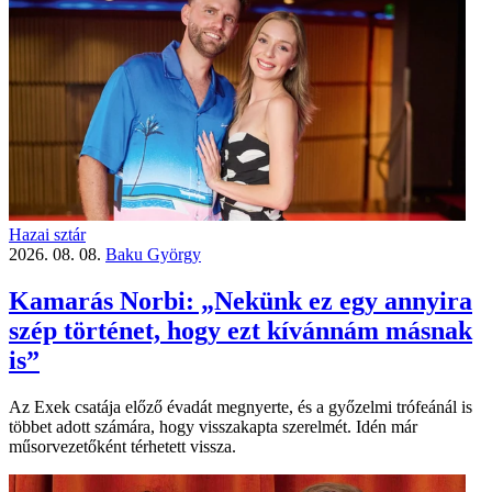
Hazai sztár
2026. 08. 08.
Baku György
Kamarás Norbi: „Nekünk ez egy annyira
szép történet, hogy ezt kívánnám másnak
is”
Az Exek csatája előző évadát megnyerte, és a győzelmi trófeánál is
többet adott számára, hogy visszakapta szerelmét. Idén már
műsorvezetőként térhetett vissza.