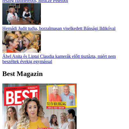
részeg riporteréből, Bencze Péterből
Hernádi Judit tudja, borzalmasan viselkedett Bánsági Ildikóval
Ábel Anita és Liptai Claudia kamerák előtt tisztázta, miért nem
beszéltek évekig egymással
Best Magazin