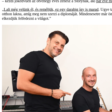
– kezdi jókedvűen az ötvenegy éves zenész a Storynak, aki
pár éve m
„
Lali még velünk él, és reméljük, ez egy darabig így is marad
. Ugye t
otthon lakna, amíg meg nem szerzi a diplomáját. Mindenesetre már önál
elkezdjük felfedezni a világot.”