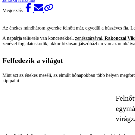
Janotka Krisztina
Megosztás
Az énekes mindhárom gyereke felnőtt már, egyedül a húszéves fia, La
A naptárja telis-tele van koncertekkel,
zenésztársával,
Rakonczai Vik
zenével foglalatoskodik, akkor biztosan játszóházban van az unokáiv
Felfedezik a világot
Mint azt az énekes meséli, az elmúlt hónapokban több helyen megfordu
kipipálni.
Felnőt
egymás
virágz