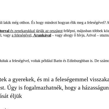
li lakik még otthon. És hogy mindezt hogyan élik meg a feleségével? A
torral
és zenekarukkal járják az országot
fellépni, májusban többek köz
al, vagy
a feleségével,
Arankával
– vagy ahogy ő hívja, Arival – utazn
ltak a feleségével, voltak például Barin és Edinburghban is. De számo
tek a gyerekek, és mi a feleségemmel visszak
t. Úgy is fogalmazhatnék, hogy a házasságu
ását éljük