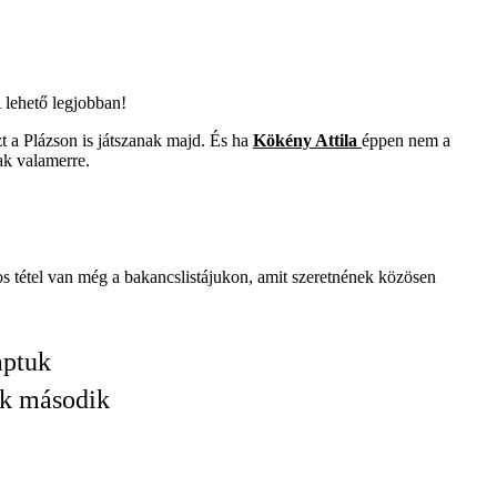
 lehető legjobban!
t a Plázson is játszanak majd. És ha
Kökény Attila
éppen nem a
ak valamerre.
s tétel van még a bakancslistájukon, amit szeretnének közösen
aptuk
nk második