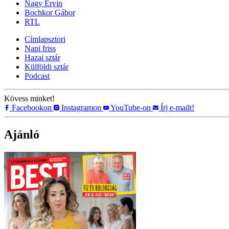
Nagy Ervin
Bochkor Gábor
RTL
Címlapsztori
Napi friss
Hazai sztár
Külföldi sztár
Podcast
Kövess minket!
Facebookon
Instagramon
YouTube-on
Írj e-mailt!
Ajánló