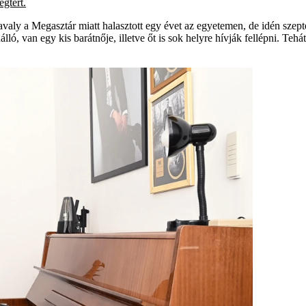
egtért.
avaly a Megasztár miatt halasztott egy évet az egyetemen, de idén szepte
ló, van egy kis barátnője, illetve őt is sok helyre hívják fellépni. Teh