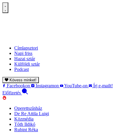
Címlapsztori
Napi friss
Hazai sztár
Külföldi sztár
Podcast
Kövess minket!
Facebookon
Instagramon
YouTube-on
Írj e-mailt!
Előfizetés
Operettszínház
De Re Attila Luigi
Közmédia
Tóth Ildikó
Rubint Réka