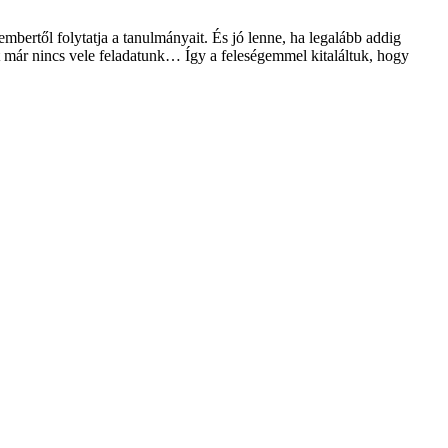
mbertől folytatja a tanulmányait. És jó lenne, ha legalább addig
át már nincs vele feladatunk… Így a feleségemmel kitaláltuk, hogy