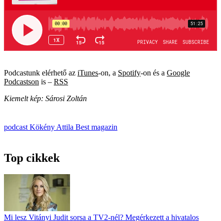
Podcastunk elérhető az
iTunes
-on, a
Spotify
-on és a
Google
Podcastson
is –
RSS
Kiemelt kép: Sárosi Zoltán
podcast
Kökény Attila
Best magazin
Top cikkek
Mi lesz Vitányi Judit sorsa a TV2-nél? Megérkezett a hivatalos