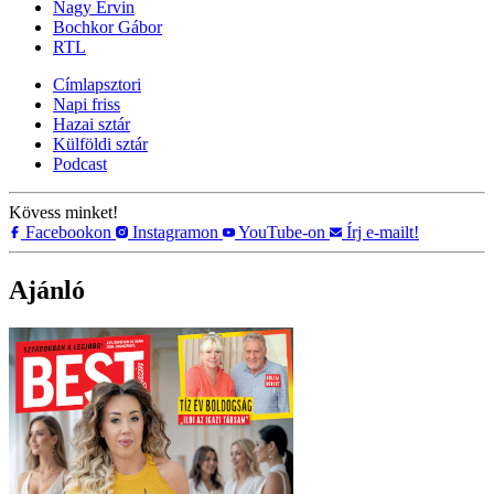
Nagy Ervin
Bochkor Gábor
RTL
Címlapsztori
Napi friss
Hazai sztár
Külföldi sztár
Podcast
Kövess minket!
Facebookon
Instagramon
YouTube-on
Írj e-mailt!
Ajánló