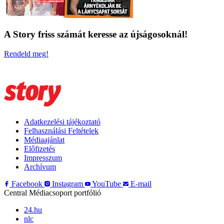
A Story friss számát keresse az újságosoknál!
Rendeld meg!
Adatkezelési tájékoztató
Felhasználási Feltételek
Médiaajánlat
Előfizetés
Impresszum
Archívum
Facebook
Instagram
YouTube
E-mail
Central Médiacsoport portfólió
24.hu
nlc