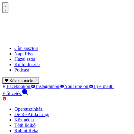
Címlapsztori
Napi friss
Hazai sztár
Külföldi sztár
Podcast
Kövess minket!
Facebookon
Instagramon
YouTube-on
Írj e-mailt!
Előfizetés
Operettszínház
De Re Attila Luigi
Közmédia
Tóth Ildikó
Rubint Réka