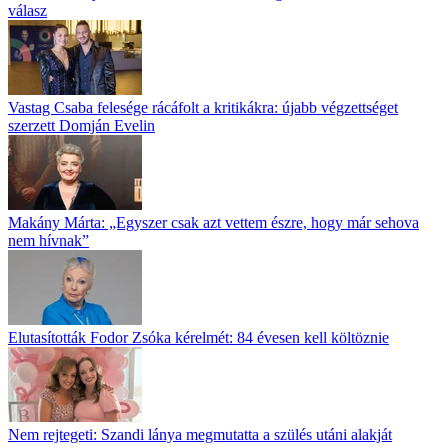
válasz
Vastag Csaba felesége rácáfolt a kritikákra: újabb végzettséget
szerzett Domján Evelin
Makány Márta: „Egyszer csak azt vettem észre, hogy már sehova
nem hívnak”
Elutasították Fodor Zsóka kérelmét: 84 évesen kell költöznie
Nem rejtegeti: Szandi lánya megmutatta a szülés utáni alakját