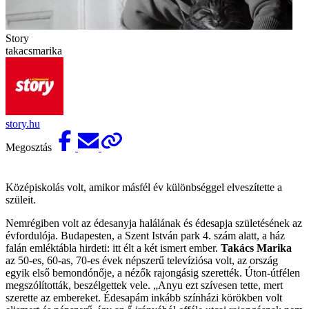
Story
takacsmarika
story.hu
Megosztás
Középiskolás volt, amikor másfél év különbséggel elveszítette a
szüleit.
Nemrégiben volt az édesanyja halálának és édesapja születésének az
évfordulója. Budapesten, a Szent István park 4. szám alatt, a ház
falán emléktábla hirdeti: itt élt a két ismert ember.
Takács Marika
az 50-es, 60-as, 70-es évek népszerű televíziósa volt, az ország
egyik első bemondónője, a nézők rajongásig szerették. Úton-útfélen
megszólították, beszélgettek vele. „Anyu ezt szívesen tette, mert
szerette az embereket. Édesapám inkább színházi körökben volt