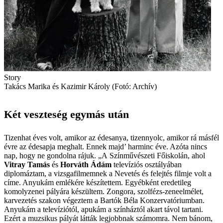
Story
Takács Marika és Kazimir Károly (Fotó: Archív)
Két veszteség egymás után
Tizenhat éves volt, amikor az édesanya, tizen­nyolc, amikor rá másfél
évre az édesapja meghalt. Ennek majd’ harminc éve. Azóta nincs
nap, hogy ne gondolna rájuk. „A Színművészeti Főiskolán, ahol
Vitray Tamás
és
Horváth Ádám
televíziós osztályában
diplomáztam, a vizsgafilmemnek a Nevetés és felejtés filmje volt a
címe. Anyukám emlékére készítettem. Egyébként eredetileg
komolyzenei pályára készültem. Zongora, szolfézs-zeneelmélet,
karvezetés szakon végeztem a Bartók Béla Konzervatóriumban.
Anyukám a televíziótól, apukám a színháztól akart távol tartani.
Ezért a muzsikus pályát látták legjobbnak számomra. Nem bánom,