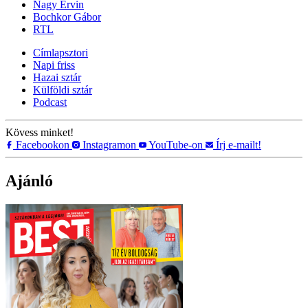
Nagy Ervin
Bochkor Gábor
RTL
Címlapsztori
Napi friss
Hazai sztár
Külföldi sztár
Podcast
Kövess minket!
Facebookon
Instagramon
YouTube-on
Írj e-mailt!
Ajánló