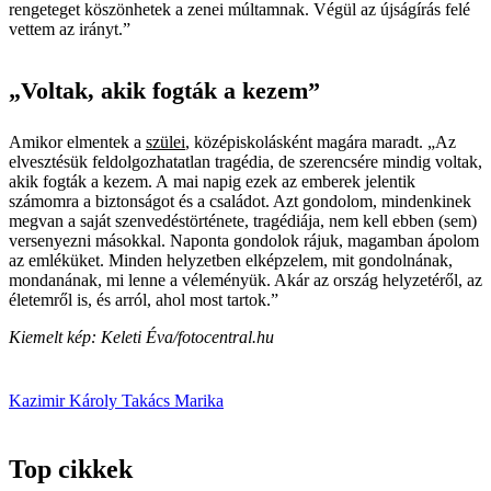
rengeteget köszönhetek a zenei múltamnak. Végül az újságírás felé
vettem az irányt.”
„Voltak, akik fogták a kezem”
Amikor elmentek a
szülei
, középiskolásként magára maradt. „Az
elvesztésük feldolgozhatatlan tragédia, de szerencsére mindig voltak,
akik fogták a kezem. A mai napig ezek az emberek jelentik
számomra a biztonságot és a családot. Azt gondolom, mindenkinek
megvan a saját szenvedéstörténete, tragédiája, nem kell ebben (sem)
versenyezni másokkal. Naponta gondolok rájuk, magamban ápolom
az emléküket. Minden helyzetben elképzelem, mit gondolnának,
mondanának, mi lenne a véleményük. Akár az ország helyzetéről, az
életemről is, és arról, ahol most tartok.”
Kiemelt kép: Keleti Éva/fotocentral.hu
Kazimir Károly
Takács Marika
Top cikkek