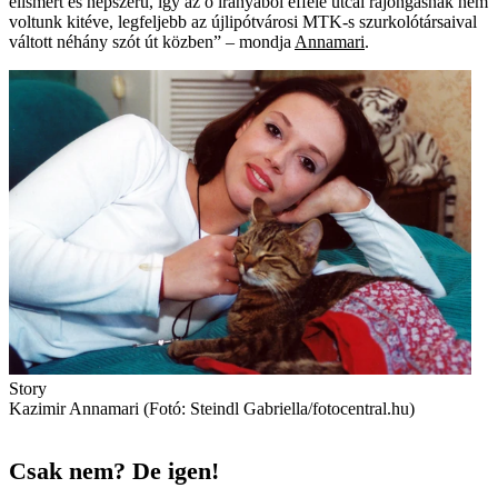
elismert és népszerű, így az ő irányából efféle utcai rajongásnak nem
voltunk kitéve, legfeljebb az újlipótvárosi MTK-s szurkolótársaival
váltott néhány szót út közben” – mondja
Annamari
.
Story
Kazimir Annamari (Fotó: Steindl Gabriella/fotocentral.hu)
Csak nem? De igen!