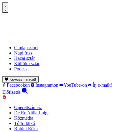
Címlapsztori
Napi friss
Hazai sztár
Külföldi sztár
Podcast
Kövess minket!
Facebookon
Instagramon
YouTube-on
Írj e-mailt!
Előfizetés
Operettszínház
De Re Attila Luigi
Közmédia
Tóth Ildikó
Rubint Réka