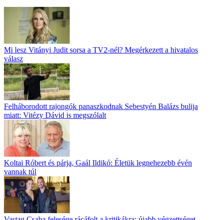
Mi lesz Vitányi Judit sorsa a TV2-nél? Megérkezett a hivatalos
válasz
Felháborodott rajongók panaszkodnak Sebestyén Balázs bulija
miatt: Vitézy Dávid is megszólalt
Koltai Róbert és párja, Gaál Ildikó: Életük legnehezebb évén
vannak túl
Vastag Csaba felesége rácáfolt a kritikákra: újabb végzettséget