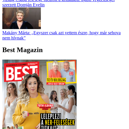
szerzett Domján Evelin
Makány Márta: „Egyszer csak azt vettem észre, hogy már sehova
nem hívnak”
Best Magazin