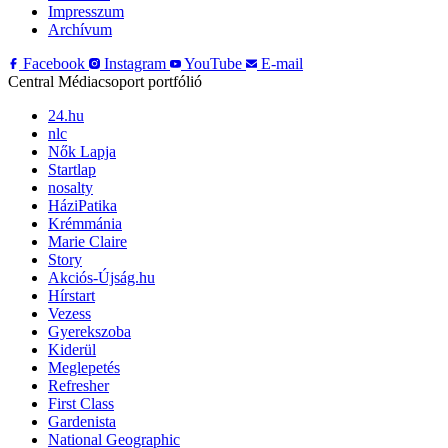
Impresszum
Archívum
Facebook
Instagram
YouTube
E-mail
Central Médiacsoport portfólió
24.hu
nlc
Nők Lapja
Startlap
nosalty
HáziPatika
Krémmánia
Marie Claire
Story
Akciós-Újság.hu
Hírstart
Vezess
Gyerekszoba
Kiderül
Meglepetés
Refresher
First Class
Gardenista
National Geographic