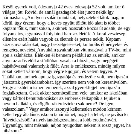
Késői gyerek volt, édesanyja 42 éves, édesapja 52 volt, amikor ő
világra jött. Rövid, de annál gazdagabb élet jutott nekik így,
hármasban. „Amilyen családi mintákat, helyzeteket látok magam
körül, úgy érzem, hogy a kevés együtt töltött idő alatt is többet
kaptam tőlük, mint sokan, akiknek hosszabb közös út adatik, de egy
folyamatos, egymással folytatott harc az életük. A korai veszteség
ellenére ezért hálás vagyok az életnek és persze nekik. Kaptam
közös nyaralásokat, nagy beszélgetéseket, kulturális élményeket és
rengeteg nevetést. Anyukám gyakrabban vitt magával a TV-be, mint
apu a színházba. Élénken él bennem például az az emlék, amikor
anyu az adás előtt a stúdióban vasalja a blúzát, vagy megégeti
hajsütővassal valamelyik fülét. Arra is emlékszem, mindig milyen
sokat kellett várnom, hogy végre kijöjjön, és velem legyen. A
Tháliában, aminek apu az igazgatója és rendezője volt, nem igazán
játszottak gyerekdarabokat, így szerinte nem volt ott keresnivalóm.
Hogy a szüleim ismert emberek, azzal gyerekfejjel nem igazán
foglalkoztam. Csak akkor szembesültem vele, amikor az iskolában
vagy bárhol bemutatkozáskor az emberek felkapták a fejüket a
nevem hallatán, és rögtön rákérdeztek: csak nem?! De igen,
válaszoltam.” Vagy amikor iszonyú kellemetlen módon kérnem
kellett egy általános iskolai tanárnőmet, hogy ha lehet, ne javítsa ki
’kivételezésből’ a nyelvtandolgozataimat a jobb eredményért.
Ugyanúgy, mint másnak, adjon nyugodtan nekem is rossz jegyet, ha
hibázom.”