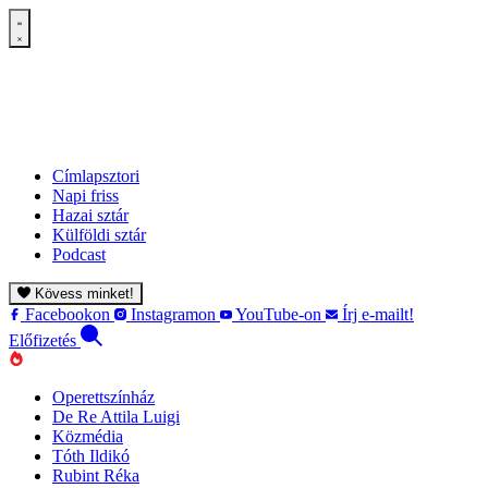
Címlapsztori
Napi friss
Hazai sztár
Külföldi sztár
Podcast
Kövess minket!
Facebookon
Instagramon
YouTube-on
Írj e-mailt!
Előfizetés
Operettszínház
De Re Attila Luigi
Közmédia
Tóth Ildikó
Rubint Réka