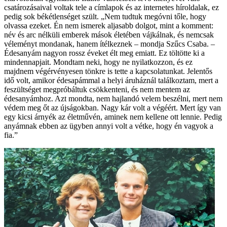
csatározásaival voltak tele a címlapok és az internetes híroldalak, ez
pedig sok békétlenséget szült. „Nem tudtuk megóvni tőle, hogy
olvassa ezeket. Én nem ismerek aljasabb dolgot, mint a komment:
név és arc nélküli emberek mások életében vájkálnak, és nemcsak
véleményt mondanak, hanem ítélkeznek – mondja Szűcs Csaba. –
Édesanyám nagyon rossz éveket élt meg emiatt. Ez töltötte ki a
mindennapjait. Mondtam neki, hogy ne nyilatkozzon, és ez
majdnem végérvényesen tönkre is tette a kapcsolatunkat. Jelentős
idő volt, amikor édesapámmal a helyi áruháznál találkoztam, mert a
feszültséget megpróbáltuk csökkenteni, és nem mentem az
édesanyámhoz. Azt mondta, nem hajlandó velem beszélni, mert nem
védem meg őt az újságokban. Nagy kár volt a végéért. Mert így van
egy kicsi árnyék az életművén, aminek nem kellene ott lennie. Pedig
anyámnak ebben az ügyben annyi volt a vétke, hogy én vagyok a
fia.”