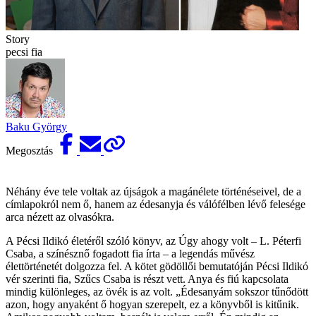
Story
pecsi fia
Baku György
Megosztás
Néhány éve tele voltak az újságok a magánélete történéseivel, de a
címlapokról nem ő, hanem az édesanyja és válófélben lévő felesége
arca nézett az olvasókra.
A Pécsi Ildikó életéről szóló könyv, az Úgy ahogy volt – L. Péterfi
Csaba, a színésznő fogadott fia írta – a legendás művész
élettörténetét dolgozza fel. A kötet gödöllői bemutatóján Pécsi Ildikó
vér szerinti fia, Szűcs Csaba is részt vett. Anya és fiú kapcsolata
mindig különleges, az övék is az volt. „Édesanyám sokszor tűnődött
azon, hogy anyaként ő hogyan szerepelt, ez a könyvből is kitűnik.