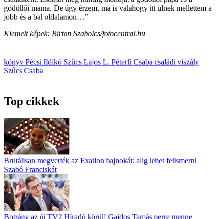
gödöllői mama. De úgy érzem, ma is valahogy itt ülnek mellettem a
jobb és a bal oldalamon…”
Kiemelt képek: Birton Szabolcs/fotocentral.hu
könyv
Pécsi Ildikó
Szűcs Lajos
L. Péterfi Csaba
családi viszály
Szűcs Csaba
Top cikkek
Brutálisan megverték az Exatlon bajnokát: alig lehet felismerni
Szabó Franciskát
Botrány az új TV2 Híradó körül! Gajdos Tamás perre menne