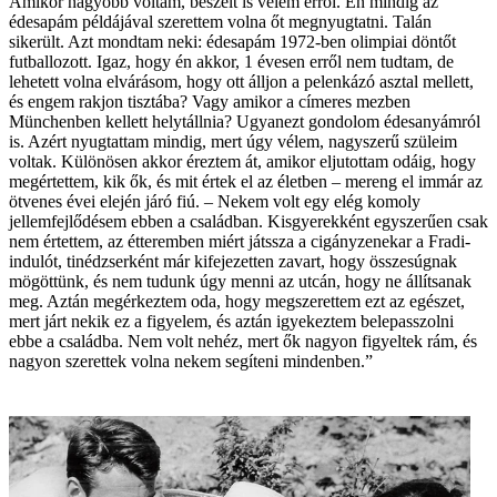
Amikor nagyobb voltam, beszélt is velem erről. Én mindig az
édesapám példájával szerettem volna őt megnyugtatni. Talán
sikerült. Azt mondtam neki: édesapám 1972-ben olimpiai döntőt
futballozott. Igaz, hogy én akkor, 1 évesen erről nem tudtam, de
lehetett volna elvárásom, hogy ott álljon a pelenkázó asztal mellett,
és engem rakjon tisztába? Vagy amikor a címeres mezben
Münchenben kellett helytállnia? Ugyanezt gondolom édesanyámról
is. Azért nyugtattam mindig, mert úgy vélem, nagyszerű szüleim
voltak. Különösen akkor éreztem át, amikor eljutottam odáig, hogy
megértettem, kik ők, és mit értek el az életben – mereng el immár az
ötvenes évei elején járó fiú. – Nekem volt egy elég komoly
jellemfejlődésem ebben a családban. Kisgyerekként egyszerűen csak
nem értettem, az étteremben miért játssza a cigányzenekar a Fradi-
indulót, tinédzserként már kifejezetten zavart, hogy összesúgnak
mögöttünk, és nem tudunk úgy menni az utcán, hogy ne állítsanak
meg. Aztán megérkeztem oda, hogy megszerettem ezt az egészet,
mert járt nekik ez a figyelem, és aztán igyekeztem belepasszolni
ebbe a családba. Nem volt nehéz, mert ők nagyon figyeltek rám, és
nagyon szerettek volna nekem segíteni mindenben.”