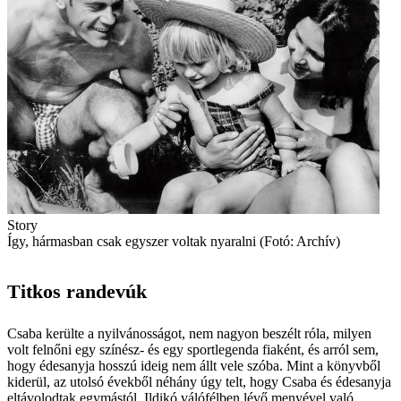
Story
Így, hármasban csak egyszer voltak nyaralni (Fotó: Archív)
Titkos randevúk
Csaba kerülte a nyilvánosságot, nem nagyon beszélt róla, milyen
volt felnőni egy színész- és egy sportlegenda fiaként, és arról sem,
hogy édesanyja hosszú ideig nem állt vele szóba. Mint a könyvből
kiderül, az utolsó évekből néhány úgy telt, hogy Csaba és édesanyja
eltávolodtak egymástól. Ildikó válófélben lévő menyével való