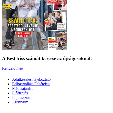
A Best friss számát keresse az újságosoknál!
Rendeld meg!
Adatkezelési tájékoztató
Felhasználási Feltételek
Médiaajánlat
Előfizetés
Impresszum
Archívum