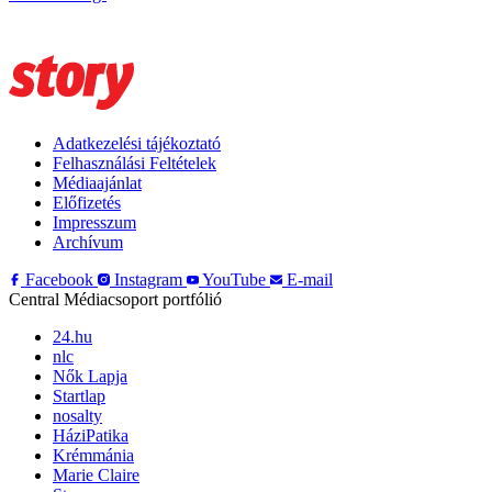
Adatkezelési tájékoztató
Felhasználási Feltételek
Médiaajánlat
Előfizetés
Impresszum
Archívum
Facebook
Instagram
YouTube
E-mail
Central Médiacsoport portfólió
24.hu
nlc
Nők Lapja
Startlap
nosalty
HáziPatika
Krémmánia
Marie Claire