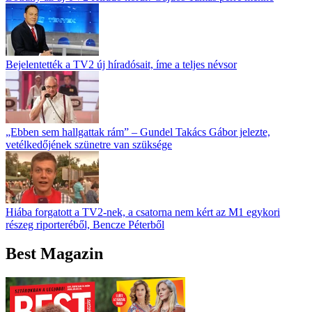
Bejelentették a TV2 új híradósait, íme a teljes névsor
„Ebben sem hallgattak rám” – Gundel Takács Gábor jelezte,
vetélkedőjének szünetre van szüksége
Hiába forgatott a TV2-nek, a csatorna nem kért az M1 egykori
részeg riporteréből, Bencze Péterből
Best Magazin