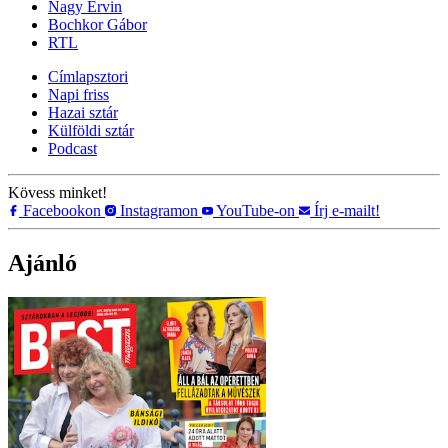
Nagy Ervin
Bochkor Gábor
RTL
Címlapsztori
Napi friss
Hazai sztár
Külföldi sztár
Podcast
Kövess minket!
Facebookon
Instagramon
YouTube-on
Írj e-mailt!
Ajánló