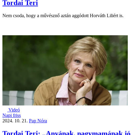
Tordai Teri
Nem csoda, hogy a művésznő aztán aggódott Horváth Liliért is.
Videó
Napi friss
2024. 10. 21.
Pap Nóra
Tordai Teri: „Anyának, nagymamának jó