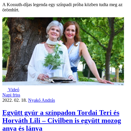
A Kossuth-díjas legenda egy színpadi próba közben tudta meg az
örömhírt.
Videó
Napi friss
2022. 02. 18.
Nyakó András
Együtt gyúr a színpadon Tordai Teri és
Horváth Lili – Civilben is együtt mozog
anya és lánya