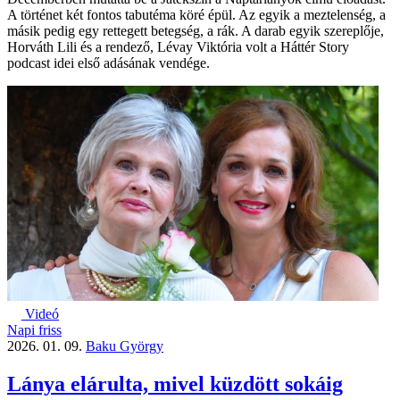
A történet két fontos tabutéma köré épül. Az egyik a meztelenség, a
másik pedig egy rettegett betegség, a rák. A darab egyik szereplője,
Horváth Lili és a rendező, Lévay Viktória volt a Háttér Story
podcast idei első adásának vendége.
Videó
Napi friss
2026. 01. 09.
Baku György
Lánya elárulta, mivel küzdött sokáig