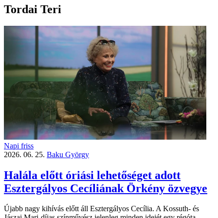
Tordai Teri
Napi friss
2026. 06. 25.
Baku György
Halála előtt óriási lehetőséget adott
Esztergályos Cecíliának Örkény özvegye
Újabb nagy kihívás előtt áll Esztergályos Cecília. A Kossuth- és
Jászai Mari-díjas színművész jelenleg minden idejét egy régóta