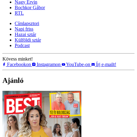
Nagy Ervin
Bochkor Gábor
RTL
Címlapsztori
Napi friss
Hazai sztár
Külföldi sztár
Podcast
Kövess minket!
Facebookon
Instagramon
YouTube-on
Írj e-mailt!
Ajánló