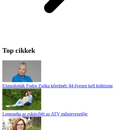
Top cikkek
Elutasították Fodor Zsóka kérelmét: 84 évesen kell költöznie
Lemondta az esküvőjét az ATV műsorvezetője