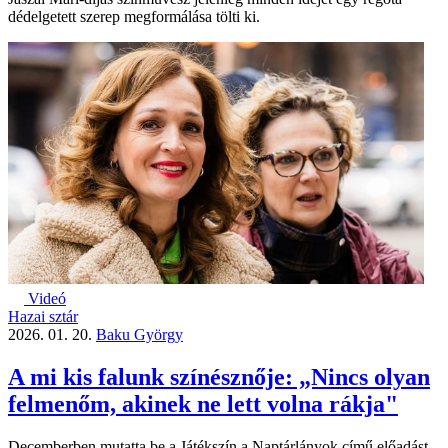
dédelgetett szerep megformálása tölti ki.
Videó
Hazai sztár
2026. 01. 20.
Baku György
A mi kis falunk színésznője: „Nincs olyan
felmenőm, akinek ne lett volna rákja"
Decemberben mutatta be a Játékszín a Naptárlányok című előadást.