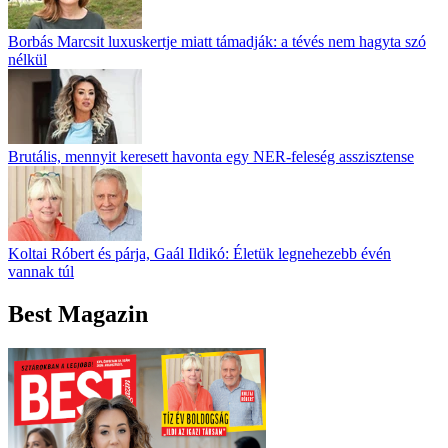
Borbás Marcsit luxuskertje miatt támadják: a tévés nem hagyta szó
nélkül
Brutális, mennyit keresett havonta egy NER-feleség asszisztense
Koltai Róbert és párja, Gaál Ildikó: Életük legnehezebb évén
vannak túl
Best Magazin