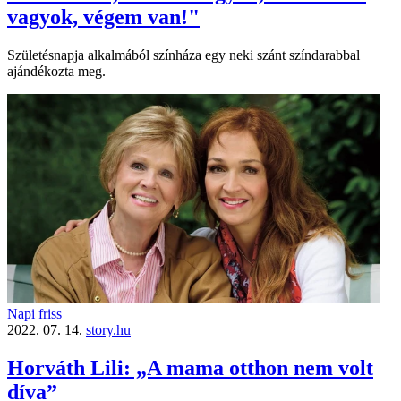
vagyok, végem van!"
Születésnapja alkalmából színháza egy neki szánt színdarabbal
ajándékozta meg.
Napi friss
2022. 07. 14.
story.hu
Horváth Lili: „A mama otthon nem volt
díva”