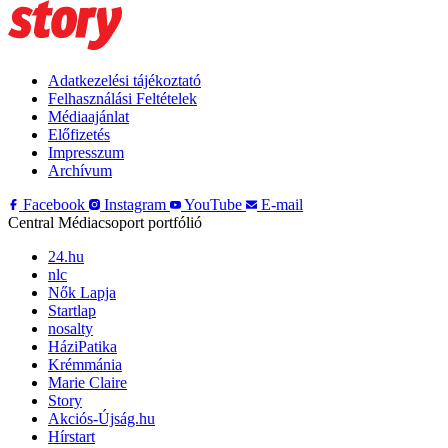
Adatkezelési tájékoztató
Felhasználási Feltételek
Médiaajánlat
Előfizetés
Impresszum
Archívum
Facebook
Instagram
YouTube
E-mail
Central Médiacsoport portfólió
24.hu
nlc
Nők Lapja
Startlap
nosalty
HáziPatika
Krémmánia
Marie Claire
Story
Akciós-Újság.hu
Hírstart