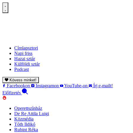
Címlapsztori
Napi friss
Hazai sztár
Külföldi sztár
Podcast
Kövess minket!
Facebookon
Instagramon
YouTube-on
Írj e-mailt!
Előfizetés
Operettszínház
De Re Attila Luigi
Közmédia
Tóth Ildikó
Rubint Réka