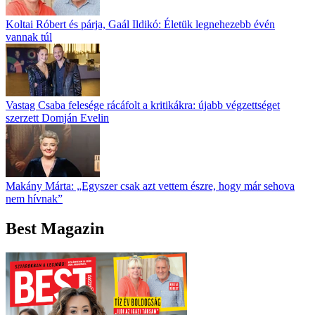
Koltai Róbert és párja, Gaál Ildikó: Életük legnehezebb évén
vannak túl
Vastag Csaba felesége rácáfolt a kritikákra: újabb végzettséget
szerzett Domján Evelin
Makány Márta: „Egyszer csak azt vettem észre, hogy már sehova
nem hívnak”
Best Magazin