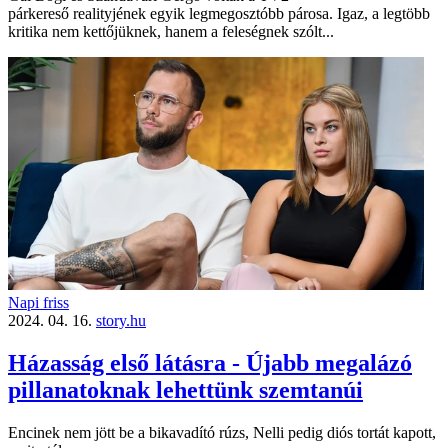
párkereső realityjének egyik legmegosztóbb párosa. Igaz, a legtöbb
kritika nem kettőjüknek, hanem a feleségnek szólt...
Napi friss
2024. 04. 16.
story.hu
Házasság első látásra - Újabb megalázó
pillanatoknak lehettünk szemtanúi
Encinek nem jött be a bikavadító rúzs, Nelli pedig diós tortát kapott,