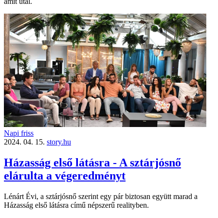
amit utál.
Napi friss
2024. 04. 15.
story.hu
Házasság első látásra - A sztárjósnő
elárulta a végeredményt
Lénárt Évi, a sztárjósnő szerint egy pár biztosan együtt marad a
Házasság első látásra című népszerű realityben.