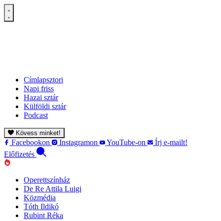
Címlapsztori
Napi friss
Hazai sztár
Külföldi sztár
Podcast
Kövess minket!
Facebookon
Instagramon
YouTube-on
Írj e-mailt!
Előfizetés
Operettszínház
De Re Attila Luigi
Közmédia
Tóth Ildikó
Rubint Réka