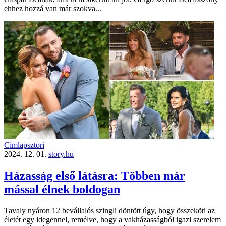
ehhez hozzá van már szokva...
Címlapsztori
2024. 12. 01.
story.hu
Házasság első látásra: Többen már
mással élnek boldogan
Tavaly nyáron 12 bevállalós szingli döntött úgy, hogy összeköti az
életét egy idegennel, remélve, hogy a vakházasságból igazi szerelem