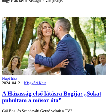
hogy csak két házasságnak van jövője.
Napi friss
2024. 04. 21.
Kisgyőri Kata
A Házasság első látásra Bogija: „Sokat
puhultam a műsor óta”
Gál Bogi és Szandavári Gergő voltak a TV2