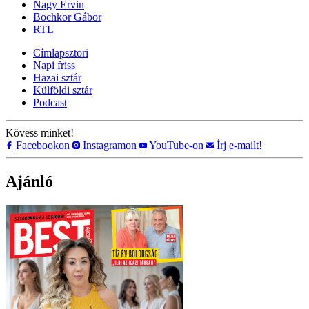
Nagy Ervin
Bochkor Gábor
RTL
Címlapsztori
Napi friss
Hazai sztár
Külföldi sztár
Podcast
Kövess minket!
Facebookon
Instagramon
YouTube-on
Írj e-mailt!
Ajánló