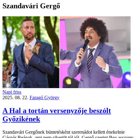
Szandavári Gergő
Napi friss
2025. 08. 22.
Faragó György
A Hal a tortán versenyzője beszólt
Győzikének
Szandavári Gergőnek büntetésként szerenádot kellett énekelnie
Gáspár Beának, ami nem sikerült túl jól. Gergő szerint Bea asszony