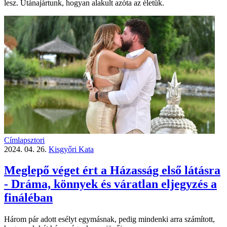
lesz. Utánajártunk, hogyan alakult azóta az életük.
Címlapsztori
2024. 04. 26.
Kisgyőri Kata
Meglepő véget ért a Házasság első látásra
- Dráma, könnyek és váratlan eljegyzés a
fináléban
Három pár adott esélyt egymásnak, pedig mindenki arra számított,