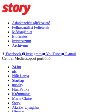
Adatkezelési tájékoztató
Felhasználási Feltételek
Médiaajánlat
Előfizetés
Impresszum
Archívum
Facebook
Instagram
YouTube
E-mail
Central Médiacsoport portfólió
24.hu
nlc
Nők Lapja
Startlap
nosalty
HáziPatika
Krémmánia
Marie Claire
Story
Akciós-Újság.hu
Hírstart