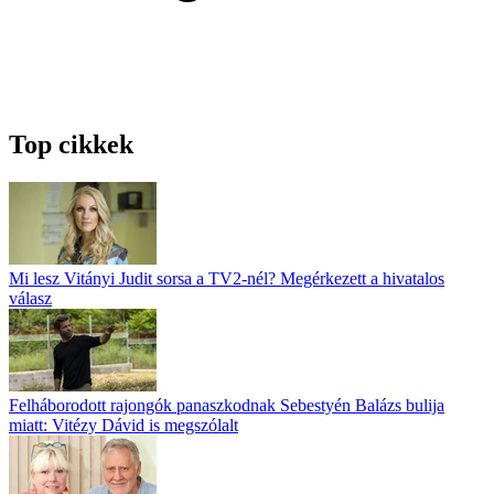
Top cikkek
Mi lesz Vitányi Judit sorsa a TV2-nél? Megérkezett a hivatalos
válasz
Felháborodott rajongók panaszkodnak Sebestyén Balázs bulija
miatt: Vitézy Dávid is megszólalt