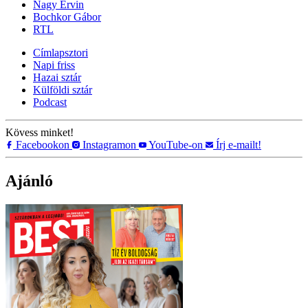
Nagy Ervin
Bochkor Gábor
RTL
Címlapsztori
Napi friss
Hazai sztár
Külföldi sztár
Podcast
Kövess minket!
Facebookon
Instagramon
YouTube-on
Írj e-mailt!
Ajánló