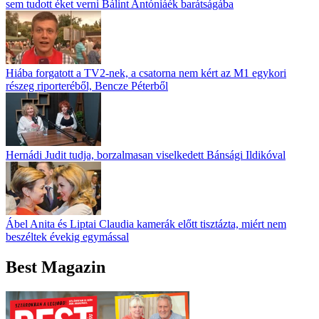
sem tudott éket verni Bálint Antóniáék barátságába
Hiába forgatott a TV2-nek, a csatorna nem kért az M1 egykori
részeg riporteréből, Bencze Péterből
Hernádi Judit tudja, borzalmasan viselkedett Bánsági Ildikóval
Ábel Anita és Liptai Claudia kamerák előtt tisztázta, miért nem
beszéltek évekig egymással
Best Magazin