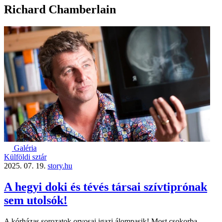
Richard Chamberlain
Galéria
Külföldi sztár
2025. 07. 19.
story.hu
A hegyi doki és tévés társai szívtiprónak
sem utolsók!
A kórházas sorozatok orvosai igazi álompasik! Most csokorba