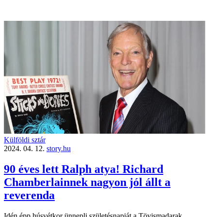
Külföldi sztár
2024. 04. 12.
story.hu
90 éves lett Ralph atya! Richard
Chamberlainnek nagyon jól állt a
reverenda
Idén épp húsvétkor ünnepli születésnapját a Tövismadarak