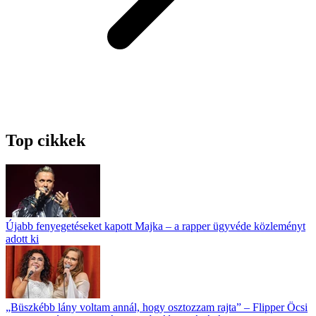
Top cikkek
Újabb fenyegetéseket kapott Majka – a rapper ügyvéde közleményt
adott ki
„Büszkébb lány voltam annál, hogy osztozzam rajta” – Flipper Öcsi