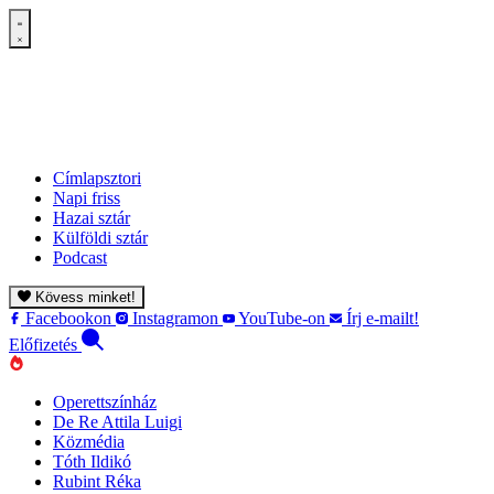
Címlapsztori
Napi friss
Hazai sztár
Külföldi sztár
Podcast
Kövess minket!
Facebookon
Instagramon
YouTube-on
Írj e-mailt!
Előfizetés
Operettszínház
De Re Attila Luigi
Közmédia
Tóth Ildikó
Rubint Réka