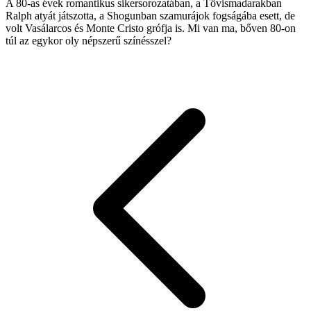
A 80-as évek romantikus sikersorozatában, a Tövismadarakban
Ralph atyát játszotta, a Shogunban szamurájok fogságába esett, de
volt Vasálarcos és Monte Cristo grófja is. Mi van ma, bőven 80-on
túl az egykor oly népszerű színésszel?