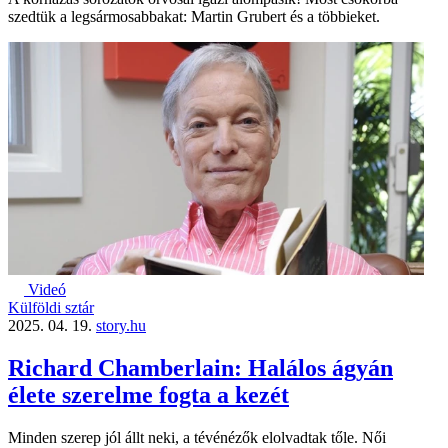
szedtük a legsármosabbakat: Martin Grubert és a többieket.
Videó
Külföldi sztár
2025. 04. 19.
story.hu
Richard Chamberlain: Halálos ágyán
élete szerelme fogta a kezét
Minden szerep jól állt neki, a tévénézők elolvadtak tőle. Női