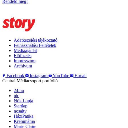
Rendeld meg!
Adatkezelési tájékoztató
Felhasználási Feltételek
Médiaajánlat
Előfizetés
Impresszum
Archívum
Facebook
Instagram
YouTube
E-mail
Central Médiacsoport portfólió
24.hu
nlc
Nők Lapja
Startlap
nosalty
HáziPatika
Krémmánia
Marie Claire