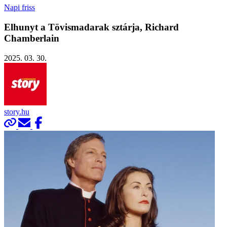
Napi friss
Elhunyt a Tövismadarak sztárja, Richard
Chamberlain
2025. 03. 30.
story.hu