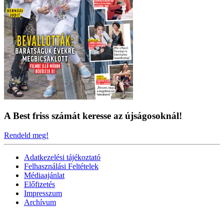
A Best friss számát keresse az újságosoknál!
Rendeld meg!
Adatkezelési tájékoztató
Felhasználási Feltételek
Médiaajánlat
Előfizetés
Impresszum
Archívum