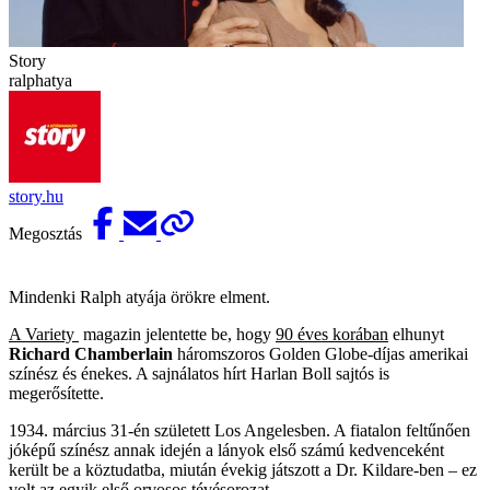
Story
ralphatya
story.hu
Megosztás
Mindenki Ralph atyája örökre elment.
A Variety
magazin jelentette be, hogy
90 éves korában
elhunyt
Richard Chamberlain
háromszoros Golden Globe-díjas amerikai
színész és énekes. A sajnálatos hírt Harlan Boll sajtós is
megerősítette.
1934. március 31-én született Los Angelesben. A fiatalon feltűnően
jóképű színész annak idején a lányok első számú kedvenceként
került be a köztudatba, miután évekig játszott a Dr. Kildare-ben – ez
volt az egyik első orvosos tévésorozat.