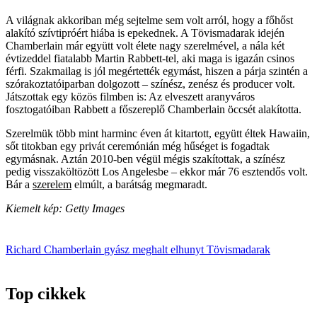
A világnak akkoriban még sejtelme sem volt arról, hogy a főhőst
alakító szívtipróért hiába is epekednek. A Tövismadarak idején
Chamberlain már együtt volt élete nagy szerelmével, a nála két
évtizeddel fiatalabb Martin Rabbett-tel, aki maga is igazán csinos
férfi. Szakmailag is jól megértették egymást, hiszen a párja szintén a
szórakoztatóiparban dolgozott – színész, zenész és producer volt.
Játszottak egy közös filmben is: Az elveszett aranyváros
fosztogatóiban Rabbett a főszereplő Chamberlain öccsét alakította.
Szerelmük több mint harminc éven át kitartott, együtt éltek Hawaiin,
sőt titokban egy privát ceremónián még hűséget is fogadtak
egymásnak. Aztán 2010-ben végül mégis szakítottak, a színész
pedig visszaköltözött Los Angelesbe – ekkor már 76 esztendős volt.
Bár a
szerelem
elmúlt, a barátság megmaradt.
Kiemelt kép: Getty Images
Richard Chamberlain
gyász
meghalt
elhunyt
Tövismadarak
Top cikkek