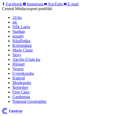
Facebook
Instagram
YouTube
E-mail
Central Médiacsoport portfólió
24.hu
nlc
Nők Lapja
Startlap
nosalty
HáziPatika
Krémmánia
Marie Claire
Story
Akciós-Újság.hu
Hírstart
Vezess
Gyerekszoba
Kiderül
Meglepetés
Refresher
First Class
Gardenista
National Geographic