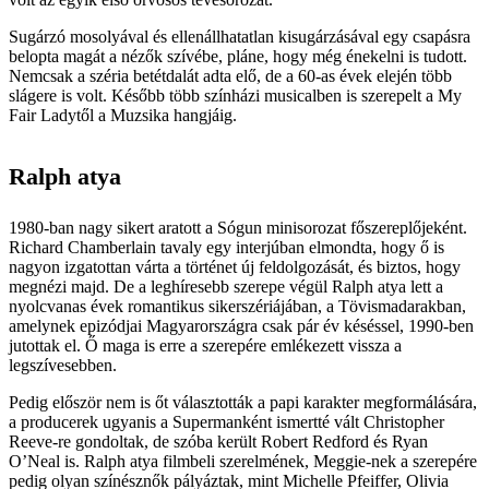
Sugárzó mosolyával és ellenállhatatlan kisugárzásával egy csapásra
belopta magát a nézők szívébe, pláne, hogy még énekelni is tudott.
Nemcsak a széria betétdalát adta elő, de a 60-as évek elején több
slágere is volt. Később több színházi musicalben is szerepelt a My
Fair Ladytől a Muzsika hangjáig.
Ralph atya
1980-ban nagy sikert aratott a Sógun minisorozat főszereplőjeként.
Richard Chamberlain tavaly egy interjúban elmondta, hogy ő is
nagyon izgatottan várta a történet új feldolgozását, és biztos, hogy
megnézi majd. De a leghíresebb szerepe végül Ralph atya lett a
nyolcvanas évek romantikus sikerszériájában, a Tövismadarakban,
amelynek epizódjai Magyarországra csak pár év késéssel, 1990-ben
jutottak el. Ő maga is erre a szerepére emlékezett vissza a
legszívesebben.
Pedig először nem is őt választották a papi karakter megformálására,
a producerek ugyanis a Supermanként ismertté vált Christopher
Reeve-re gondoltak, de szóba került Robert Redford és Ryan
O’Neal is. Ralph atya filmbeli szerelmének, Meggie-nek a szerepére
pedig olyan színésznők pályáztak, mint Michelle Pfeiffer, Olivia