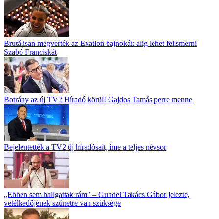
Brutálisan megverték az Exatlon bajnokát: alig lehet felismerni
Szabó Franciskát
Botrány az új TV2 Híradó körül! Gajdos Tamás perre menne
Bejelentették a TV2 új híradósait, íme a teljes névsor
„Ebben sem hallgattak rám” – Gundel Takács Gábor jelezte,
vetélkedőjének szünetre van szüksége