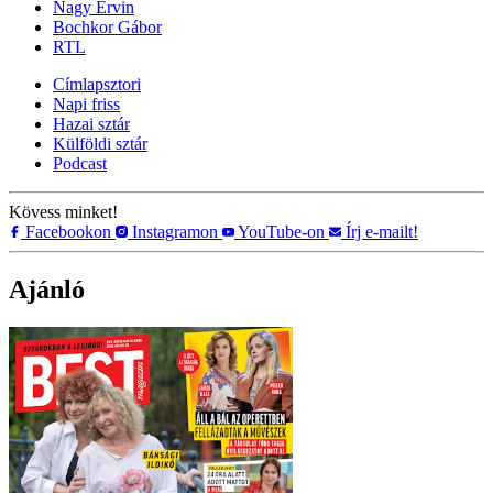
Nagy Ervin
Bochkor Gábor
RTL
Címlapsztori
Napi friss
Hazai sztár
Külföldi sztár
Podcast
Kövess minket!
Facebookon
Instagramon
YouTube-on
Írj e-mailt!
Ajánló