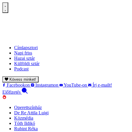
Címlapsztori
Napi friss
Hazai sztár
Külföldi sztár
Podcast
Kövess minket!
Facebookon
Instagramon
YouTube-on
Írj e-mailt!
Előfizetés
Operettszínház
De Re Attila Luigi
Közmédia
Tóth Ildikó
Rubint Réka