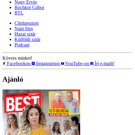
Nagy Ervin
Bochkor Gábor
RTL
Címlapsztori
Napi friss
Hazai sztár
Külföldi sztár
Podcast
Kövess minket!
Facebookon
Instagramon
YouTube-on
Írj e-mailt!
Ajánló