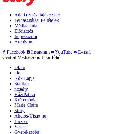
Adatkezelési tájékoztató
Felhasználási Feltételek
Médiaajánlat
Előfizetés
Impresszum
Archívum
Facebook
Instagram
YouTube
E-mail
Central Médiacsoport portfólió
24.hu
nlc
Nők Lapja
Startlap
nosalty
HáziPatika
Krémmánia
Marie Claire
Story
Akciós-Újság.hu
Hírstart
Vezess
Gyerekszoba