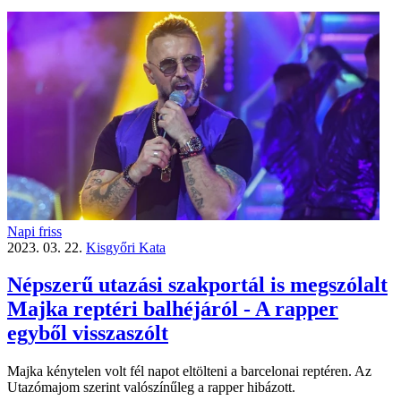
Napi friss
2023. 03. 22.
Kisgyőri Kata
Népszerű utazási szakportál is megszólalt
Majka reptéri balhéjáról - A rapper
egyből visszaszólt
Majka kénytelen volt fél napot eltölteni a barcelonai reptéren. Az
Utazómajom szerint valószínűleg a rapper hibázott.