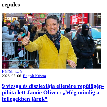
repülés
Külföldi sztár
2026. 07. 06.
Bognár Kriszta
9 vizsga és diszlexiája ellenére repülőgép-
pilóta lett Jamie Oliver: „Még mindig a
fellegekben járok”