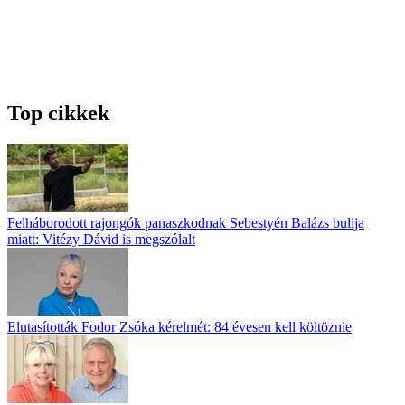
Top cikkek
Felháborodott rajongók panaszkodnak Sebestyén Balázs bulija
miatt: Vitézy Dávid is megszólalt
Elutasították Fodor Zsóka kérelmét: 84 évesen kell költöznie