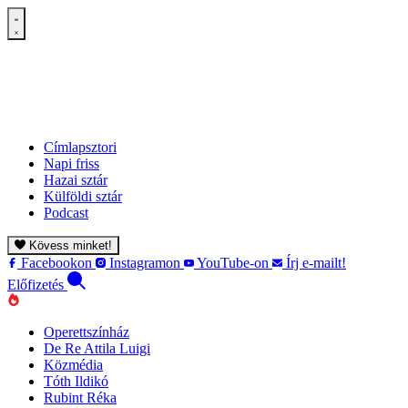
Címlapsztori
Napi friss
Hazai sztár
Külföldi sztár
Podcast
Kövess minket!
Facebookon
Instagramon
YouTube-on
Írj e-mailt!
Előfizetés
Operettszínház
De Re Attila Luigi
Közmédia
Tóth Ildikó
Rubint Réka