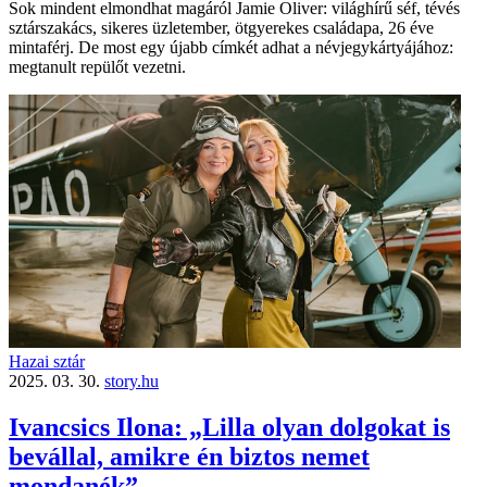
Sok mindent elmondhat magáról Jamie Oliver: világhírű séf, tévés
sztárszakács, sikeres üzletember, ötgyerekes családapa, 26 éve
mintaférj. De most egy újabb címkét adhat a névjegykártyájához:
megtanult repülőt vezetni.
Hazai sztár
2025. 03. 30.
story.hu
Ivancsics Ilona: „Lilla olyan dolgokat is
bevállal, amikre én biztos nemet
mondanék”