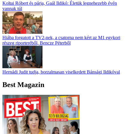
Koltai Róbert és párja, Gaál Ildikó: Életük legnehezebb évén
vannak túl
Hiába forgatott a TV2-nek, a csatorna nem kért az M1 egykori
részeg riporteréből, Bencze Péterből
Hernádi Judit tudja, borzalmasan viselkedett Bánsági Ildikóval
Best Magazin