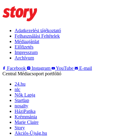
Adatkezelési tájékoztató
Felhasználási Feltételek
Médiaajánlat
Előfizetés
Impresszum
Archívum
Facebook
Instagram
YouTube
E-mail
Central Médiacsoport portfólió
24.hu
nlc
Nők Lapja
Startlap
nosalty
HáziPatika
Krémmánia
Marie Claire
Story
Akciós-Újság.hu