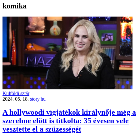
komika
Külföldi sztár
2024. 05. 18.
story.hu
A hollywoodi vígjátékok királynője még a
szerelme előtt is titkolta: 35 évesen vele
vesztette el a szüzességét