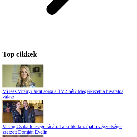
Top cikkek
Mi lesz Vitányi Judit sorsa a TV2-nél? Megérkezett a hivatalos
válasz
Vastag Csaba felesége rácáfolt a kritikákra: újabb végzettséget
szerzett Domján Evelin