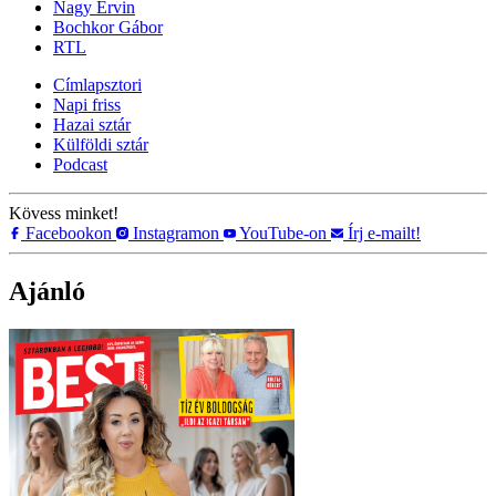
Nagy Ervin
Bochkor Gábor
RTL
Címlapsztori
Napi friss
Hazai sztár
Külföldi sztár
Podcast
Kövess minket!
Facebookon
Instagramon
YouTube-on
Írj e-mailt!
Ajánló