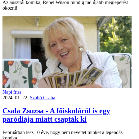
Az ausztrál komika, Rebel Wilson mindig tud újabb meglepetést
okozni!
Napi friss
2024. 01. 22.
Szabó Csaba
Csala Zsuzsa - A főiskoláról is egy
paródiája miatt csapták ki
Februárban lesz 10 éve, hogy nem nevettet minket a legendás
komika.