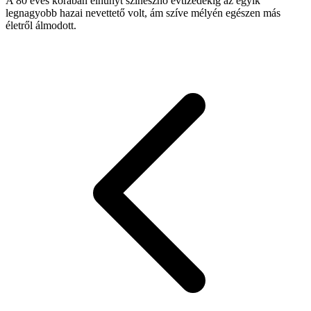
A 80 éves korában elhunyt színésznő évtizedekig az egyik
legnagyobb hazai nevettető volt, ám szíve mélyén egészen más
életről álmodott.