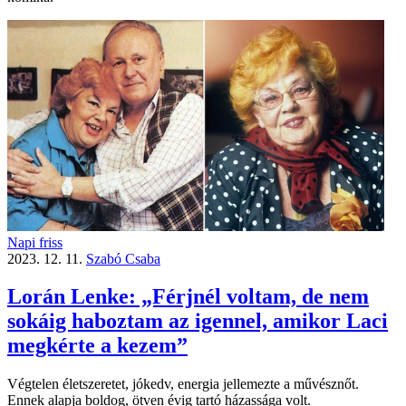
Napi friss
2023. 12. 11.
Szabó Csaba
Lorán Lenke: „Férjnél voltam, de nem
sokáig haboztam az igennel, amikor Laci
megkérte a kezem”
Végtelen életszeretet, jókedv, energia jellemezte a művésznőt.
Ennek alapja boldog, ötven évig tartó házassága volt.