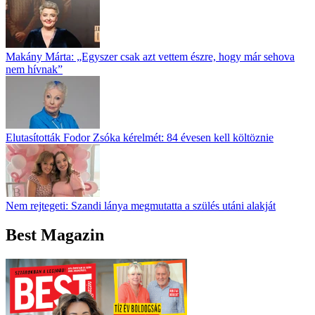
Makány Márta: „Egyszer csak azt vettem észre, hogy már sehova
nem hívnak”
Elutasították Fodor Zsóka kérelmét: 84 évesen kell költöznie
Nem rejtegeti: Szandi lánya megmutatta a szülés utáni alakját
Best Magazin