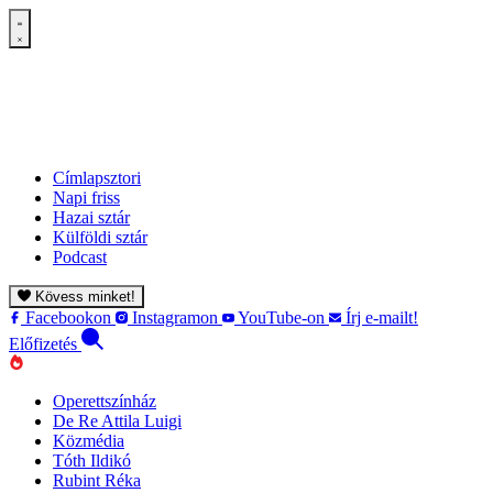
Címlapsztori
Napi friss
Hazai sztár
Külföldi sztár
Podcast
Kövess minket!
Facebookon
Instagramon
YouTube-on
Írj e-mailt!
Előfizetés
Operettszínház
De Re Attila Luigi
Közmédia
Tóth Ildikó
Rubint Réka