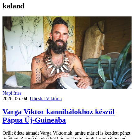
kaland
Napi friss
2026. 06. 04.
Ulicska Viktória
Varga Viktor kannibálokhoz készül
Pápua Új-Guineába
Őrült ötlete támadt Varga Viktornak, amire már el is kezdett pénzt
gyűjteni. A jövő év első két hónapját egy távoli kannibáltörzsnél