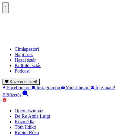
Címlapsztori
Napi friss
Hazai sztár
Külföldi sztár
Podcast
Kövess minket!
Facebookon
Instagramon
YouTube-on
Írj e-mailt!
Előfizetés
Operettszínház
De Re Attila Luigi
Közmédia
Tóth Ildikó
Rubint Réka