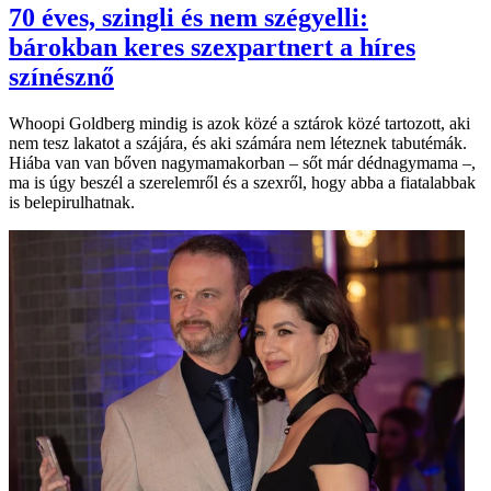
70 éves, szingli és nem szégyelli:
bárokban keres szexpartnert a híres
színésznő
Whoopi Goldberg mindig is azok közé a sztárok közé tartozott, aki
nem tesz lakatot a szájára, és aki számára nem léteznek tabutémák.
Hiába van van bőven nagymamakorban – sőt már dédnagymama –,
ma is úgy beszél a szerelemről és a szexről, hogy abba a fiatalabbak
is belepirulhatnak.