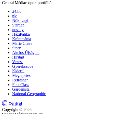
Central Médiacsoport portfólió
24.hu
nlc
Nők Lapja
Startlap
nosalty
HáziPatika
Krémmánia
Marie Claire
Story
Akciós-Újság.hu
Hírstart
Vezess
Gyerekszoba
Kiderül
Meglepetés
Refresher
First Class
Gardenista
National Geographic
Copyright © 2026