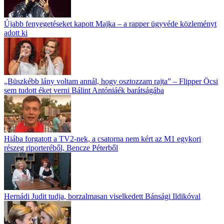
Újabb fenyegetéseket kapott Majka – a rapper ügyvéde közleményt
adott ki
„Büszkébb lány voltam annál, hogy osztozzam rajta” – Flipper Öcsi
sem tudott éket verni Bálint Antóniáék barátságába
Hiába forgatott a TV2-nek, a csatorna nem kért az M1 egykori
részeg riporteréből, Bencze Péterből
Hernádi Judit tudja, borzalmasan viselkedett Bánsági Ildikóval