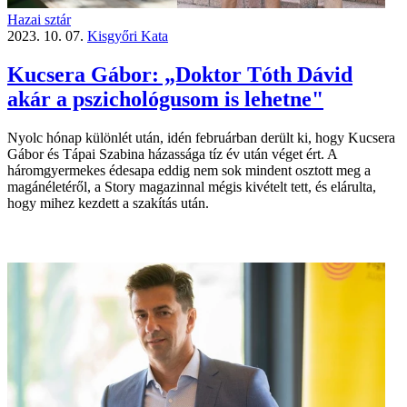
Hazai sztár
2023. 10. 07.
Kisgyőri Kata
Kucsera Gábor: „Doktor Tóth Dávid
akár a pszichológusom is lehetne"
Nyolc hónap különlét után, idén februárban derült ki, hogy Kucsera
Gábor és Tápai Szabina házassága tíz év után véget ért. A
háromgyermekes édesapa eddig nem sok mindent osztott meg a
magánéletéről, a Story magazinnal mégis kivételt tett, és elárulta,
hogy mihez kezdett a szakítás után.