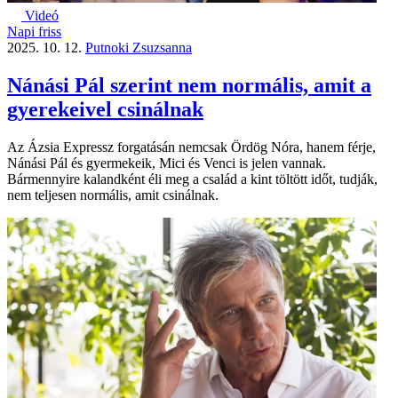
Videó
Napi friss
2025. 10. 12.
Putnoki Zsuzsanna
Nánási Pál szerint nem normális, amit a
gyerekeivel csinálnak
Az Ázsia Expressz forgatásán nemcsak Ördög Nóra, hanem férje,
Nánási Pál és gyermekeik, Mici és Venci is jelen vannak.
Bármennyire kalandként éli meg a család a kint töltött időt, tudják,
nem teljesen normális, amit csinálnak.