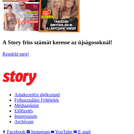
A Story friss számát keresse az újságosoknál!
Rendeld meg!
Adatkezelési tájékoztató
Felhasználási Feltételek
Médiaajánlat
Előfizetés
Impresszum
Archívum
Facebook
Instagram
YouTube
E-mail