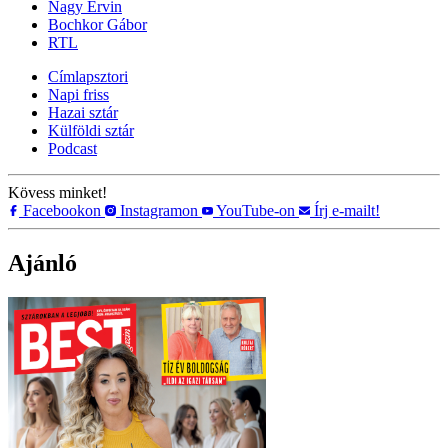
Nagy Ervin
Bochkor Gábor
RTL
Címlapsztori
Napi friss
Hazai sztár
Külföldi sztár
Podcast
Kövess minket!
Facebookon
Instagramon
YouTube-on
Írj e-mailt!
Ajánló