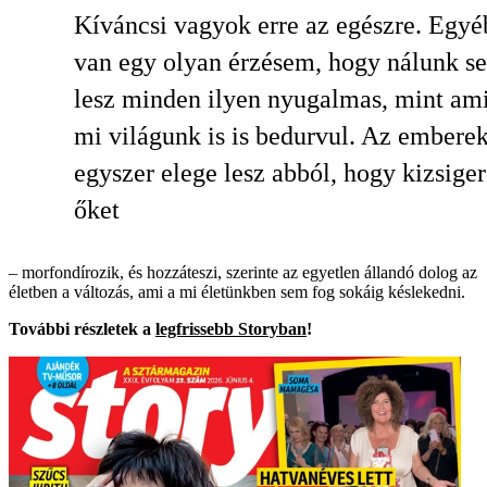
Kíváncsi vagyok erre az egészre. Egyé
van egy olyan érzésem, hogy nálunk s
lesz minden ilyen nyugalmas, mint am
mi világunk is is bedurvul. Az embere
egyszer elege lesz abból, hogy kizsiger
őket
– morfondírozik, és hozzáteszi, szerinte az egyetlen állandó dolog az
életben a változás, ami a mi életünkben sem fog sokáig késlekedni.
További részletek a
legfrissebb Storyban
!