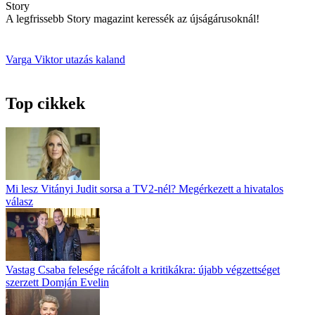
Story
A legfrissebb Story magazint keressék az újságárusoknál!
Varga Viktor
utazás
kaland
Top cikkek
Mi lesz Vitányi Judit sorsa a TV2-nél? Megérkezett a hivatalos
válasz
Vastag Csaba felesége rácáfolt a kritikákra: újabb végzettséget
szerzett Domján Evelin