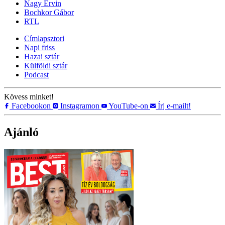
Nagy Ervin
Bochkor Gábor
RTL
Címlapsztori
Napi friss
Hazai sztár
Külföldi sztár
Podcast
Kövess minket!
Facebookon
Instagramon
YouTube-on
Írj e-mailt!
Ajánló