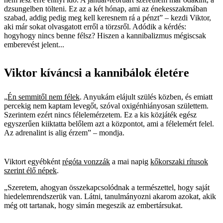
dzsungelben tölteni. Ez az a két hónap, ami az énekesszakmában
szabad, addig pedig meg kell keresnem rá a pénzt” – kezdi Viktor,
aki már sokat olvasgatott erről a törzsről. Adódik a kérdés:
hogyhogy nincs benne félsz? Hiszen a kannibalizmus mégiscsak
emberevést jelent...
Viktor kíváncsi a kannibálok életére
„
Én semmitől nem félek
. Anyukám elájult szülés közben, és emiatt
percekig nem kaptam levegőt, szóval oxigénhiányosan születtem.
Szerintem ezért nincs félelemérzetem. Ez a kis közjáték egész
egyszerűen kiiktatta belőlem azt a központot, ami a félelemért felel.
Az adrenalint is alig érzem” – mondja.
Viktort egyébként
régóta vonzzák
a mai napig
kőkorszaki rítusok
szerint élő népek
.
„Szeretem, ahogyan összekapcsolódnak a természettel, hogy saját
hiedelemrendszerük van. Látni, tanulmányozni akarom azokat, akik
még ott tartanak, hogy simán megeszik az embertársukat.