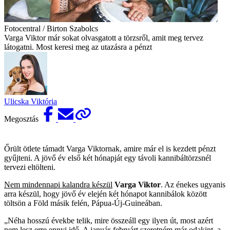
Fotocentral / Birton Szabolcs
Varga Viktor már sokat olvasgatott a törzsről, amit meg tervez
látogatni. Most keresi meg az utazásra a pénzt
Ulicska Viktória
Megosztás
Őrült ötlete támadt Varga Viktornak, amire már el is kezdett pénzt
gyűjteni. A jövő év első két hónapját egy távoli kannibáltörzsnél
tervezi eltölteni.
Nem mindennapi kalandra készül
Varga Viktor
. Az énekes ugyanis
arra készül, hogy jövő év elején két hónapot kannibálok között
töltsön a Föld másik felén, Pápua-Új-Guineában.
„Néha hosszú évekbe telik, mire összeáll egy ilyen út, most azért
nem lesz erre ennyi idő. A január-februárt szeretném már odakint, a