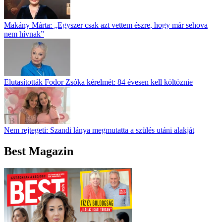
Makány Márta: „Egyszer csak azt vettem észre, hogy már sehova
nem hívnak”
Elutasították Fodor Zsóka kérelmét: 84 évesen kell költöznie
Nem rejtegeti: Szandi lánya megmutatta a szülés utáni alakját
Best Magazin