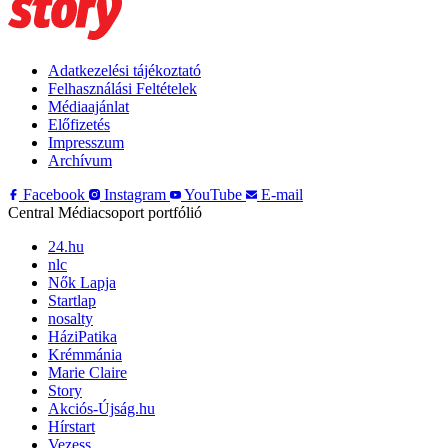
Adatkezelési tájékoztató
Felhasználási Feltételek
Médiaajánlat
Előfizetés
Impresszum
Archívum
Facebook
Instagram
YouTube
E-mail
Central Médiacsoport portfólió
24.hu
nlc
Nők Lapja
Startlap
nosalty
HáziPatika
Krémmánia
Marie Claire
Story
Akciós-Újság.hu
Hírstart
Vezess