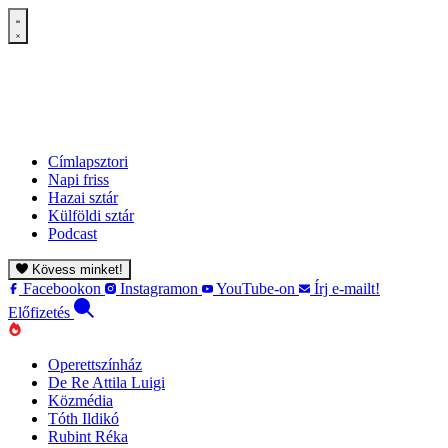
Címlapsztori
Napi friss
Hazai sztár
Külföldi sztár
Podcast
Kövess minket!
Facebookon
Instagramon
YouTube-on
Írj e-mailt!
Előfizetés
Operettszínház
De Re Attila Luigi
Közmédia
Tóth Ildikó
Rubint Réka