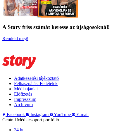
A Story friss számát keresse az újságosoknál!
Rendeld meg!
Adatkezelési tájékoztató
Felhasználási Feltételek
Médiaajánlat
Előfizetés
Impresszum
Archívum
Facebook
Instagram
YouTube
E-mail
Central Médiacsoport portfólió
24.hu