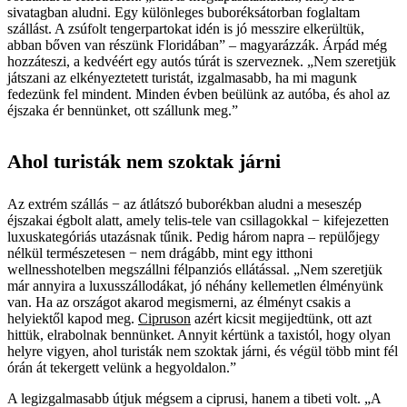
sivatagban aludni. Egy különleges buboréksátorban foglaltam
szállást. A zsúfolt tengerpartokat idén is jó messzire elkerültük,
abban bőven van részünk Floridában” – magyarázzák. Árpád még
hozzáteszi, a kedvéért egy autós túrát is szerveznek. „Nem szeretjük
játszani az elkényeztetett turistát, izgalmasabb, ha mi magunk
fedezünk fel mindent. Minden évben beülünk az autóba, és ahol az
éjszaka ér bennünket, ott szállunk meg.”
Ahol turisták nem szoktak járni
Az extrém szállás − az átlátszó buborékban aludni a meseszép
éjszakai égbolt alatt, amely telis-tele van csillagokkal − kifejezetten
luxuskategóriás utazásnak tűnik. Pedig három napra – repülőjegy
nélkül természetesen − nem drágább, mint egy itthoni
wellnesshotelben megszállni félpanziós ellátással. „Nem szeretjük
már annyira a luxusszállodákat, jó néhány kellemetlen élményünk
van. Ha az országot akarod megismerni, az élményt csakis a
helyiektől kapod meg.
Cipruson
azért kicsit megijedtünk, ott azt
hittük, elrabolnak bennünket. Annyit kértünk a taxistól, hogy olyan
helyre vigyen, ahol turisták nem szoktak járni, és végül több mint fél
órán át tekergett velünk a hegyoldalon.”
A legizgalmasabb útjuk mégsem a ciprusi, hanem a tibeti volt. „A