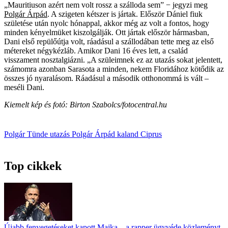
„Mauritiuson azért nem volt rossz a szálloda sem” − jegyzi meg
Polgár Árpád
. A szigeten kétszer is jártak. Először Dániel fiuk
születése után nyolc hónappal, akkor még az volt a fontos, hogy
minden kényelmüket kiszolgálják. Ott jártak először hármasban,
Dani első repülőútja volt, ráadásul a szállodában tette meg az első
métereket négykézláb. Amikor Dani 16 éves lett, a család
visszament nosztalgiázni. „A szüleimnek ez az utazás sokat jelentett,
számomra azonban Sarasota a minden, nekem Floridához kötődik az
összes jó nyaralásom. Ráadásul a második otthonommá is vált –
meséli Dani.
Kiemelt kép és fotó: Birton Szabolcs/fotocentral.hu
Polgár Tünde
utazás
Polgár Árpád
kaland
Ciprus
Top cikkek
Újabb fenyegetéseket kapott Majka – a rapper ügyvéde közleményt