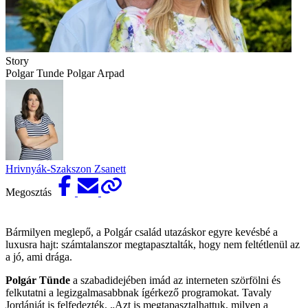
Story
Polgar Tunde Polgar Arpad
Hrivnyák-Szakszon Zsanett
Megosztás
Bármilyen meglepő, a Polgár család utazáskor egyre kevésbé a
luxusra hajt: számtalanszor megtapasztalták, hogy nem feltétlenül az
a jó, ami drága.
Polgár Tünde
a szabadidejében imád az interneten szörfölni és
felkutatni a legizgalmasabbnak ígérkező programokat. Tavaly
Jordániát is felfedezték. „Azt is megtapasztalhattuk, milyen a