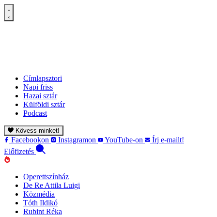
Címlapsztori
Napi friss
Hazai sztár
Külföldi sztár
Podcast
Kövess minket!
Facebookon
Instagramon
YouTube-on
Írj e-mailt!
Előfizetés
Operettszínház
De Re Attila Luigi
Közmédia
Tóth Ildikó
Rubint Réka