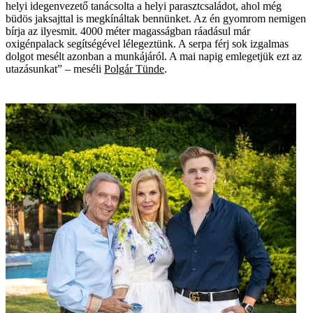
helyi idegenvezető tanácsolta a helyi parasztcsaládot, ahol még
büdös jaksajttal is megkínáltak bennünket. Az én gyomrom nemigen
bírja az ilyesmit. 4000 méter magasságban ráadásul már
oxigénpalack segítségével lélegeztünk. A serpa férj sok izgalmas
dolgot mesélt azonban a munkájáról. A mai napig emlegetjük ezt az
utazásunkat” – meséli
Polgár Tünde
.