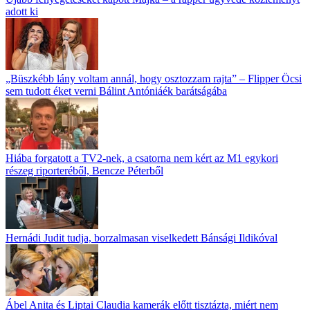
adott ki
„Büszkébb lány voltam annál, hogy osztozzam rajta” – Flipper Öcsi
sem tudott éket verni Bálint Antóniáék barátságába
Hiába forgatott a TV2-nek, a csatorna nem kért az M1 egykori
részeg riporteréből, Bencze Péterből
Hernádi Judit tudja, borzalmasan viselkedett Bánsági Ildikóval
Ábel Anita és Liptai Claudia kamerák előtt tisztázta, miért nem