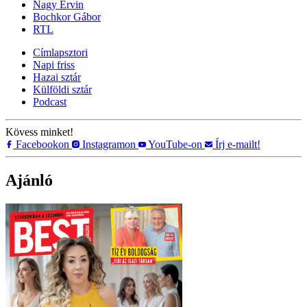
Nagy Ervin
Bochkor Gábor
RTL
Címlapsztori
Napi friss
Hazai sztár
Külföldi sztár
Podcast
Kövess minket!
Facebookon
Instagramon
YouTube-on
Írj e-mailt!
Ajánló