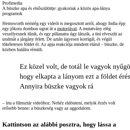
Profimedia
A büszke apa és elsőszülöttje: gyakoriak a közös apa-lánya
programok
Hemsworth nemrég egy videót is megosztott arról, ahogy India épp
egy jókora dombon ugrat át a
motorjával
. A mutatvány elég
veszélyesnek tűnik, és egy pillanatra úgy látszik, a tini elveszíti az
uralmát a járgány felett. De aztán ügyesen korrigál, és végül
tökéletesen földet ér. Az apja reakciója mindent elárul – büszke, de
közben halálra rémült.
Ez közel volt, de totál le vagyok nyűg
hogy elkapta a lányom ezt a földet érés
Annyira büszke vagyok rá
– írta a filmsztár videóhoz. Nehéz eldönteni, melyik érzés volt
erősebb benne: a büszkeség vagy az aggodalom.
Kattintson az alábbi posztra, hogy lássa a