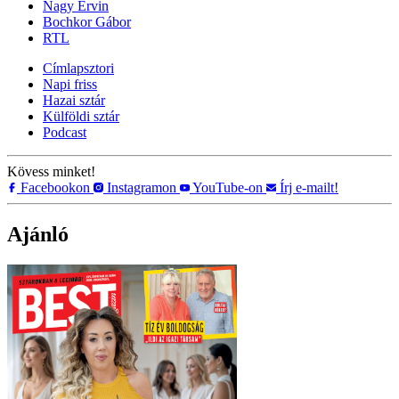
Nagy Ervin
Bochkor Gábor
RTL
Címlapsztori
Napi friss
Hazai sztár
Külföldi sztár
Podcast
Kövess minket!
Facebookon
Instagramon
YouTube-on
Írj e-mailt!
Ajánló