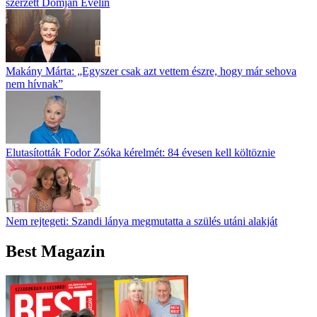
szerzett Domján Evelin
Makány Márta: „Egyszer csak azt vettem észre, hogy már sehova
nem hívnak”
Elutasították Fodor Zsóka kérelmét: 84 évesen kell költöznie
Nem rejtegeti: Szandi lánya megmutatta a szülés utáni alakját
Best Magazin