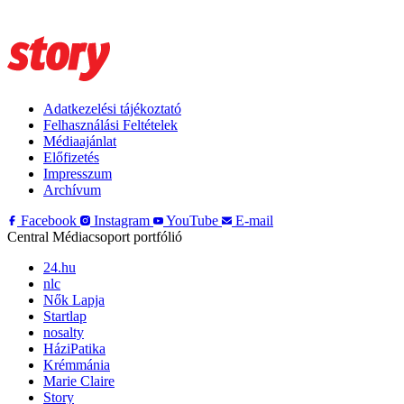
Adatkezelési tájékoztató
Felhasználási Feltételek
Médiaajánlat
Előfizetés
Impresszum
Archívum
Facebook
Instagram
YouTube
E-mail
Central Médiacsoport portfólió
24.hu
nlc
Nők Lapja
Startlap
nosalty
HáziPatika
Krémmánia
Marie Claire
Story