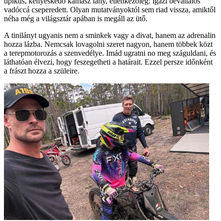
tipikus, kényeskedő kamasz lány, ellenkezőleg: igazi bevállalós
vadóccá cseperedett. Olyan mutatványoktól sem riad vissza, amiktől
néha még a világsztár apában is megáll az ütő.
A tinilányt ugyanis nem a sminkek vagy a divat, hanem az adrenalin
hozza lázba. Nemcsak lovagolni szeret nagyon, hanem többek közt
a terepmotorozás a szenvedélye. Imád ugratni no meg száguldani, és
láthatóan élvezi, hogy feszegetheti a határait. Ezzel persze időnként
a frászt hozza a szüleire.