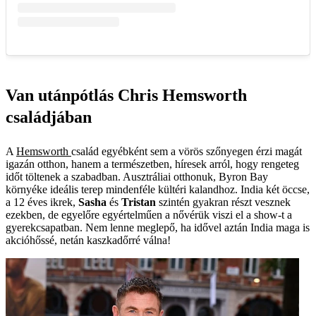
Van utánpótlás Chris Hemsworth
családjában
A
Hemsworth
család egyébként sem a vörös szőnyegen érzi magát
igazán otthon, hanem a természetben, híresek arról, hogy rengeteg
időt töltenek a szabadban. Ausztráliai otthonuk, Byron Bay
környéke ideális terep mindenféle kültéri kalandhoz. India két öccse,
a 12 éves ikrek,
Sasha
és
Tristan
szintén gyakran részt vesznek
ezekben, de egyelőre egyértelműen a nővérük viszi el a show‑t a
gyerekcsapatban. Nem lenne meglepő, ha idővel aztán India maga is
akcióhőssé, netán kaszkadőrré válna!