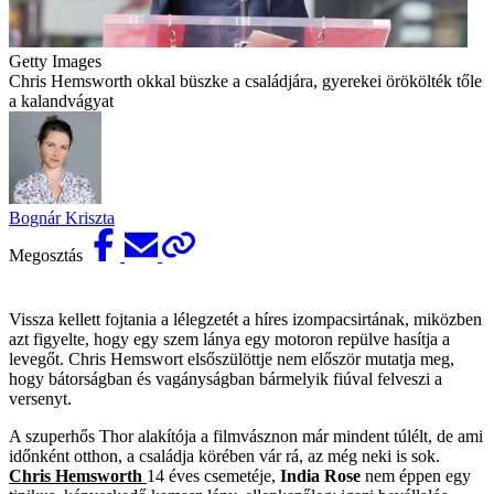
Getty Images
Chris Hemsworth okkal büszke a családjára, gyerekei örökölték tőle
a kalandvágyat
Bognár Kriszta
Megosztás
Vissza kellett fojtania a lélegzetét a híres izompacsirtának, miközben
azt figyelte, hogy egy szem lánya egy motoron repülve hasítja a
levegőt. Chris Hemswort elsőszülöttje nem először mutatja meg,
hogy bátorságban és vagányságban bármelyik fiúval felveszi a
versenyt.
A szuperhős Thor alakítója a filmvásznon már mindent túlélt, de ami
időnként otthon, a családja körében vár rá, az még neki is sok.
Chris Hemsworth
14 éves csemetéje,
India Rose
nem éppen egy