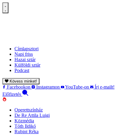
Címlapsztori
Napi friss
Hazai sztár
Külföldi sztár
Podcast
Kövess minket!
Facebookon
Instagramon
YouTube-on
Írj e-mailt!
Előfizetés
Operettszínház
De Re Attila Luigi
Közmédia
Tóth Ildikó
Rubint Réka