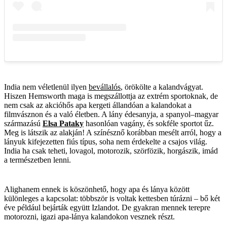
India nem véletlenül ilyen
bevállalós
, örökölte a kalandvágyat.
Hiszen Hemsworth maga is megszállottja az extrém sportoknak, de
nem csak az akcióhős apa kergeti állandóan a kalandokat a
filmvásznon és a való életben. A lány édesanyja, a spanyol–magyar
származású
Elsa Pataky
hasonlóan vagány, és sokféle sportot űz.
Meg is látszik az alakján! A színésznő korábban mesélt arról, hogy a
lányuk kifejezetten fiús típus, soha nem érdekelte a csajos világ.
India ha csak teheti, lovagol, motorozik, szörfözik, horgászik, imád
a természetben lenni.
Alighanem ennek is köszönhető, hogy apa és lánya között
különleges a kapcsolat: többször is voltak kettesben túrázni – bő két
éve például bejárták együtt Izlandot. De gyakran mennek terepre
motorozni, igazi apa-lánya kalandokon vesznek részt.