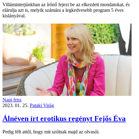
Villáminterjúnkban az írónő fejezi be az elkezdett mondatokat, és
elárulja azt is, melyik számára a legkedvesebb program 5 éves
kislányával.
Napi friss
2023. 01. 25.
Pataki Virág
Álnéven írt erotikus regényt Fejős Éva
Pedig félt attól, hogy mit szólnak majd az olvasói.