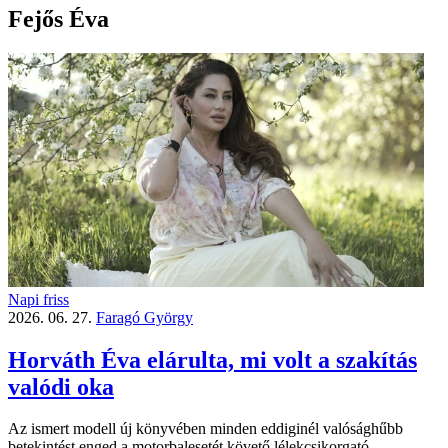
Fejős Éva
Napi friss
2026. 06. 27.
Faragó György
Horváth Éva elárulta, mi volt a szakítás
valódi oka
Az ismert modell új könyvében minden eddiginél valósághűbb
betekintést enged a motorbalesetét követő lélekcsikorgató