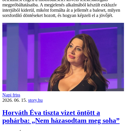
megpróbáltatásaiba. A megjelenés alkalmából készült exkluzív
interjúból kiderül, miként formálta át a jellemét a baleset, milyen
sorsfordító döntéseket hozott, és hogyan képzeli el a jövőjét.
Napi friss
2026. 06. 15.
story.hu
Horváth Éva tiszta vizet öntött a
pohárba: „Nem házasodtam meg soha”