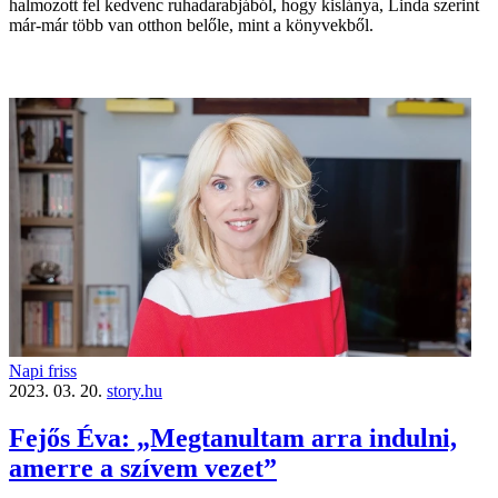
halmozott fel kedvenc ruhadarabjából, hogy kislánya, Linda szerint
már-már több van otthon belőle, mint a könyvekből.
Napi friss
2023. 03. 20.
story.hu
Fejős Éva: „Megtanultam arra indulni,
amerre a szívem vezet”