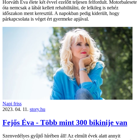
Horváth Éva élete két évvel ezelőtt teljesen felfordult. Motorbalesete
óta nemcsak a lábát kellett rehabilitálni, de lelkileg is nehéz
időszakon ment keresztül. A napokban pedig kiderült, hogy
párkapcsolata is véget ért gyermeke apjával.
Napi friss
2023. 04. 11.
story.hu
Fejős Éva - Több mint 300 bikinije van
Szenvedélyes gyűjtő hírében áll! Az elmúlt évek alatt annyit