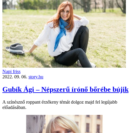
Napi friss
2022. 09. 06.
story.hu
Gubík Ági – Népszerű írónő bőrébe bújik
A színésznő roppant érzékeny témát dolgoz majd fel legújabb
előadásában.