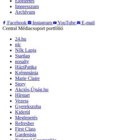
Előfizetés
Impresszum
Archívum
Facebook
Instagram
YouTube
E-mail
Central Médiacsoport portfólió
24.hu
nlc
Nők Lapja
Startlap
nosalty
HáziPatika
Krémmánia
Marie Claire
Story
Akciós-Újság.hu
Hírstart
Vezess
Gyerekszoba
Kiderül
Meglepetés
Refresher
First Class
Gardenista