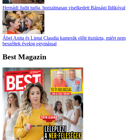
Hernádi Judit tudja, borzalmasan viselkedett Bánsági Ildikóval
Ábel Anita és Liptai Claudia kamerák előtt tisztázta, miért nem
beszéltek évekig egymással
Best Magazin