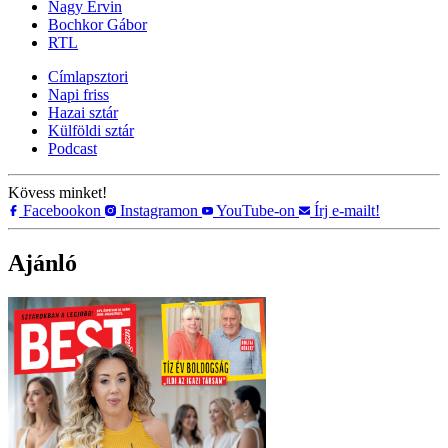
Nagy Ervin
Bochkor Gábor
RTL
Címlapsztori
Napi friss
Hazai sztár
Külföldi sztár
Podcast
Kövess minket!
Facebookon
Instagramon
YouTube-on
Írj e-mailt!
Ajánló