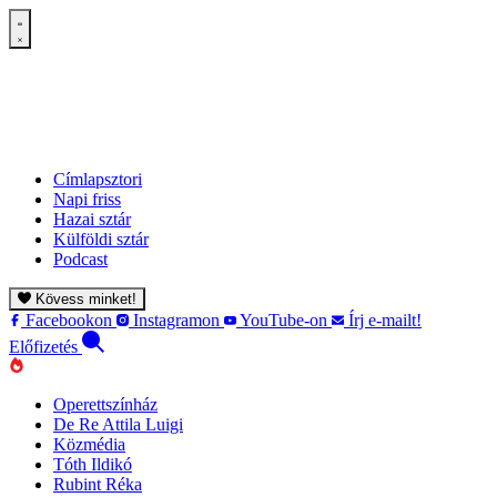
Címlapsztori
Napi friss
Hazai sztár
Külföldi sztár
Podcast
Kövess minket!
Facebookon
Instagramon
YouTube-on
Írj e-mailt!
Előfizetés
Operettszínház
De Re Attila Luigi
Közmédia
Tóth Ildikó
Rubint Réka