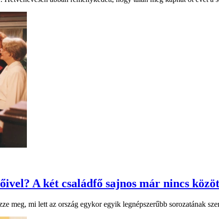
lőivel? A két családfő sajnos már nincs közö
ze meg, mi lett az ország egykor egyik legnépszerűbb sorozatának szer