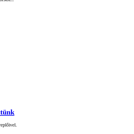
ttünk
eplőivel.