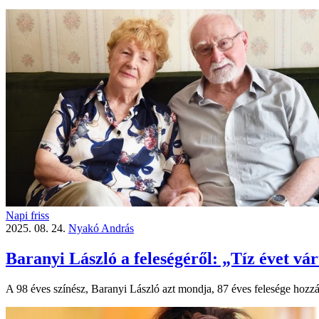
Napi friss
2025. 08. 24.
Nyakó András
Baranyi László a feleségéről: „Tíz évet vá
A 98 éves színész, Baranyi László azt mondja, 87 éves felesége hozzá