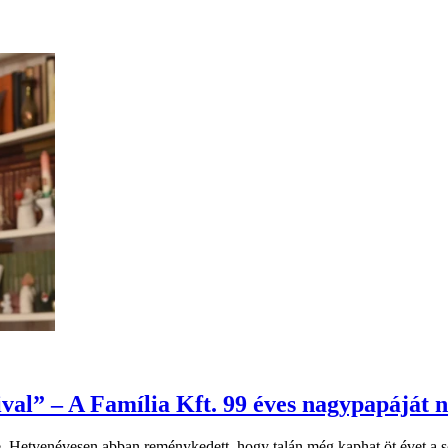
zsival” – A Família Kft. 99 éves nagypapáját
. Hetvenévesen abban reménykedett, hogy talán még kaphat öt évet a so