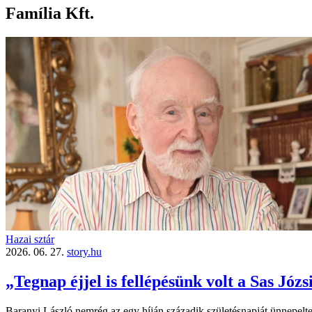
Família Kft.
Hazai sztár
2026. 06. 27.
story.hu
„Tegnap éjjel is fellépésünk volt a Sas Jó
Baranyi László nemrég az egy híján századik születésnapját ünnepelte