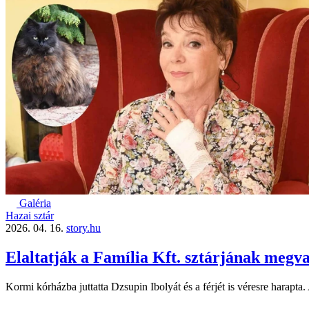
Galéria
Hazai sztár
2026. 04. 16.
story.hu
Elaltatják a Família Kft. sztárjának megv
Kormi kórházba juttatta Dzsupin Ibolyát és a férjét is véresre harap