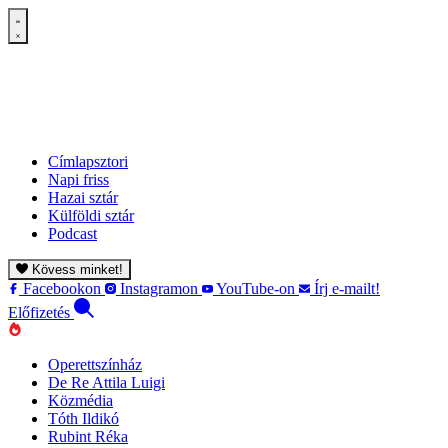
Címlapsztori
Napi friss
Hazai sztár
Külföldi sztár
Podcast
Kövess minket!
Facebookon
Instagramon
YouTube-on
Írj e-mailt!
Előfizetés
Operettszínház
De Re Attila Luigi
Közmédia
Tóth Ildikó
Rubint Réka