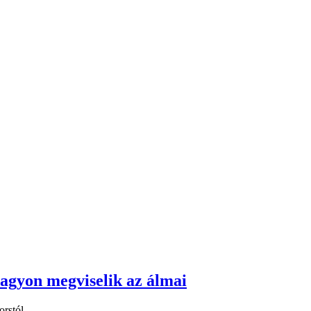
 nagyon megviselik az álmai
rstól...