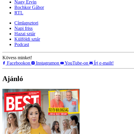
Nagy Ervin
Bochkor Gábor
RTL
Címlapsztori
Napi friss
Hazai sztár
Külföldi sztár
Podcast
Kövess minket!
Facebookon
Instagramon
YouTube-on
Írj e-mailt!
Ajánló