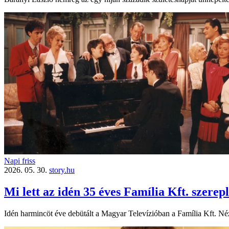
Napi friss
2026. 05. 30.
story.hu
Mi lett az idén 35 éves Família Kft. szerep
Idén harmincöt éve debütált a Magyar Televízióban a Família Kft. Néz