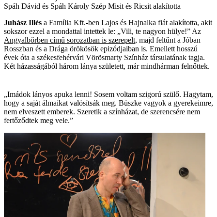
Spáh Dávid és Spáh Károly Szép Misit és Ricsit alakította
Juhász Illés
a Família Kft.-ben Lajos és Hajnalka fiát alakította, akit
sokszor ezzel a mondattal intettek le: „Vili, te nagyon hülye!” Az
Angyalbőrben című sorozatban is szerepelt
, majd feltűnt a Jóban
Rosszban és a Drága örökösök epizódjaiban is. Emellett hosszú
évek óta a székesfehérvári Vörösmarty Színház társulatának tagja.
Két házasságából három lánya született, már mindhárman felnőttek.
„Imádok lányos apuka lenni! Sosem voltam szigorú szülő. Hagytam,
hogy a saját álmaikat valósítsák meg. Büszke vagyok a gyerekeimre,
nem elveszett emberek. Szeretik a színházat, de szerencsére nem
fertőződtek meg vele.”