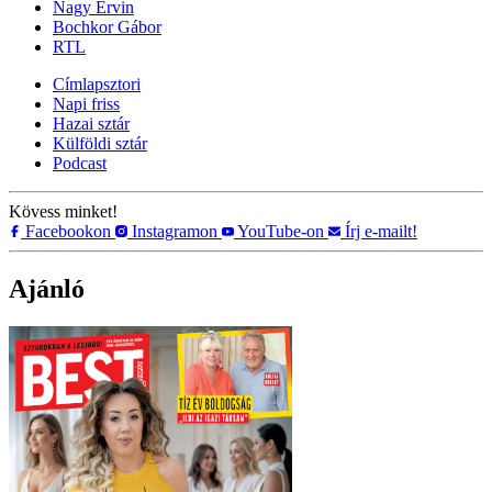
Nagy Ervin
Bochkor Gábor
RTL
Címlapsztori
Napi friss
Hazai sztár
Külföldi sztár
Podcast
Kövess minket!
Facebookon
Instagramon
YouTube-on
Írj e-mailt!
Ajánló