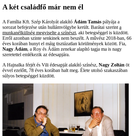
A két családfő már nem él
A Família Kft. Szép Károlyát alakító
Ádám Tamás
pályája a
sorozat befejezése után hullámvölgybe került. Barátai szerint
a
munkanélküliség megviselte a színészt
, aki betegséggel is küzdött.
Erről azonban szinte senkinek nem beszélt. A művész 2018-ban, 66
éves korában hunyt el máig tisztázatlan körülmények között. Fia,
Nagy Ádám
, a Roy és Ádám zenekar alapító tagja ma is nagy
szeretettel emlékezik az édesapjára.
A Hajnalka férjét és Vili édesapját alakító színész,
Nagy Zoltán
öt
évvel ezelőtt, 78 éves korában halt meg. Élete utolsó szakaszában
súlyos betegséggel küzdött.