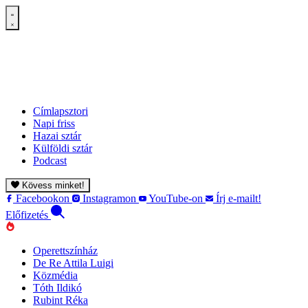
Címlapsztori
Napi friss
Hazai sztár
Külföldi sztár
Podcast
Kövess minket!
Facebookon
Instagramon
YouTube-on
Írj e-mailt!
Előfizetés
Operettszínház
De Re Attila Luigi
Közmédia
Tóth Ildikó
Rubint Réka