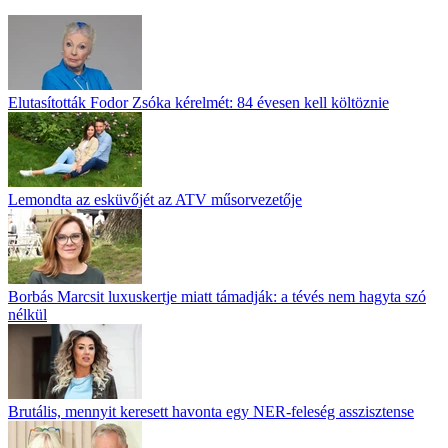
Elutasították Fodor Zsóka kérelmét: 84 évesen kell költöznie
Lemondta az esküvőjét az ATV műsorvezetője
Borbás Marcsit luxuskertje miatt támadják: a tévés nem hagyta szó
nélkül
Brutális, mennyit keresett havonta egy NER-feleség asszisztense