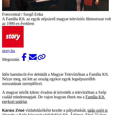
Fotocentral / Szegő Erika
A Família Kft. az egyik népszerű magyar televíziós filmsorozat volt
az 1990-es években
story.hu
Megosztás
Idén harmincöt éve debütált a Magyar Televízióban a Família Kft.
Nézze meg, mi lett az ország egykor egyik legnépszerűbb
sorozatának szereplőivel.
A magyar nézők kilenc évadon át követték a televízióban a Szép
család mindennapjait. De vajon hogyan élnek ma a
Família Kft.
egykori sztárjai
.
Kárász Zénó
vízilabdázóként kezdte a pályafutását,
talán ezért is
játszotta a Szép házaspár vízilabdázó fiát, Ádámot
. Zénó 22 éves