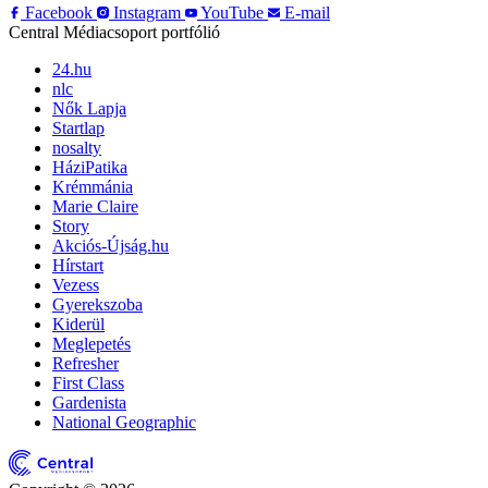
Facebook
Instagram
YouTube
E-mail
Central Médiacsoport portfólió
24.hu
nlc
Nők Lapja
Startlap
nosalty
HáziPatika
Krémmánia
Marie Claire
Story
Akciós-Újság.hu
Hírstart
Vezess
Gyerekszoba
Kiderül
Meglepetés
Refresher
First Class
Gardenista
National Geographic