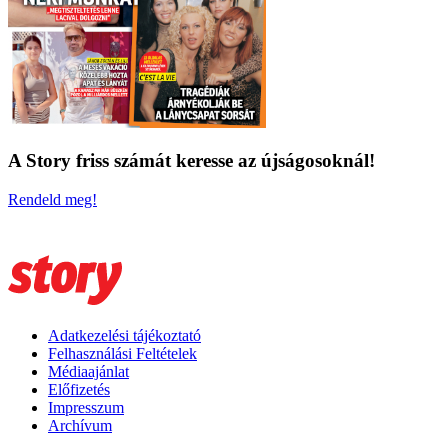
A Story friss számát keresse az újságosoknál!
Rendeld meg!
Adatkezelési tájékoztató
Felhasználási Feltételek
Médiaajánlat
Előfizetés
Impresszum
Archívum