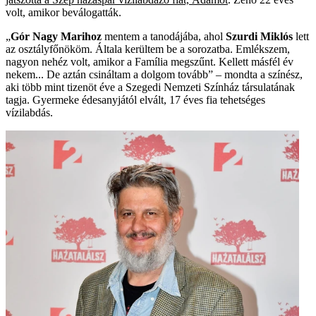
volt, amikor beválogatták.
„
Gór Nagy Marihoz
mentem a tanodájába, ahol
Szurdi Miklós
lett
az osztályfőnököm. Általa kerültem be a sorozatba. Emlékszem,
nagyon nehéz volt, amikor a Família megszűnt. Kellett másfél év
nekem... De aztán csináltam a dolgom tovább” – mondta a színész,
aki több mint tizenöt éve a Szegedi Nemzeti Színház társulatának
tagja. Gyermeke édesanyjától elvált, 17 éves fia tehetséges
vízilabdás.