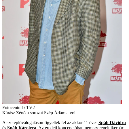
Fotocentral / TV2
Kárász Zénó a sorozat Szép Ádámja volt
A szereplőválogatáson figyeltek fel az akkor 11 éves
Spáh Dávidra
és
Spáh Károlyra
. Az eredeti koncepcióban nem szerepelt ikerpár,