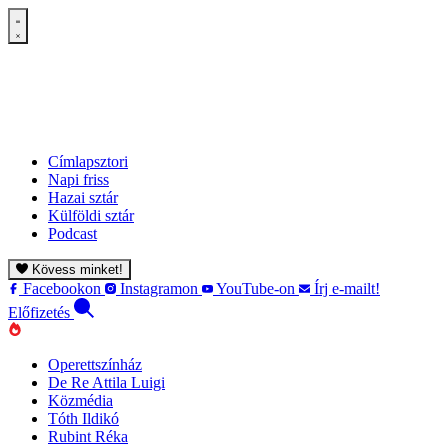
Címlapsztori
Napi friss
Hazai sztár
Külföldi sztár
Podcast
Kövess minket!
Facebookon
Instagramon
YouTube-on
Írj e-mailt!
Előfizetés
Operettszínház
De Re Attila Luigi
Közmédia
Tóth Ildikó
Rubint Réka