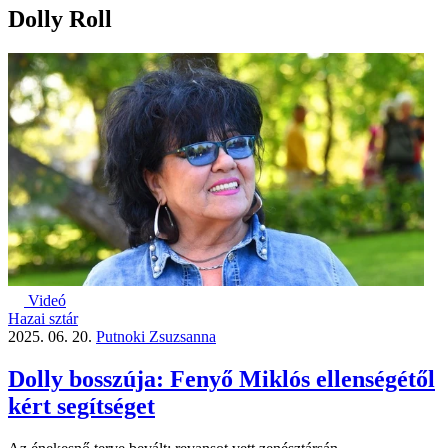
Dolly Roll
Videó
Hazai sztár
2025. 06. 20.
Putnoki Zsuzsanna
Dolly bosszúja: Fenyő Miklós ellenségétől
kért segítséget