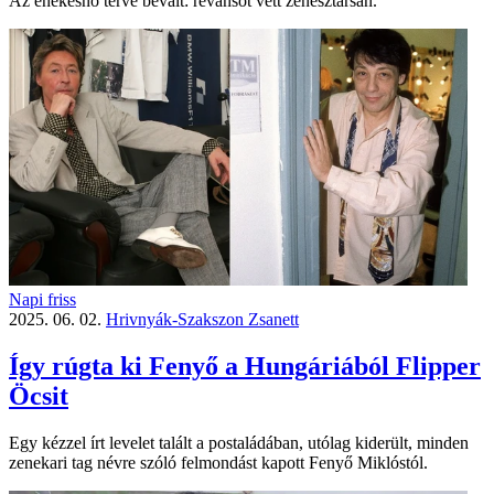
Az énekesnő terve bevált: revansot vett zenésztársán.
Napi friss
2025. 06. 02.
Hrivnyák-Szakszon Zsanett
Így rúgta ki Fenyő a Hungáriából Flipper
Öcsit
Egy kézzel írt levelet talált a postaládában, utólag kiderült, minden
zenekari tag névre szóló felmondást kapott Fenyő Miklóstól.