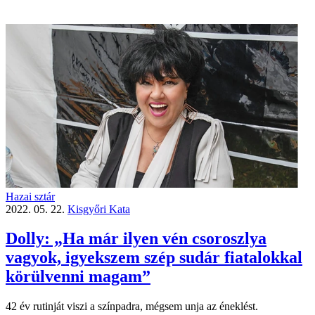
Hazai sztár
2022. 05. 22.
Kisgyőri Kata
Dolly: „Ha már ilyen vén csoroszlya
vagyok, igyekszem szép sudár fiatalokkal
körülvenni magam”
42 év rutinját viszi a színpadra, mégsem unja az éneklést.