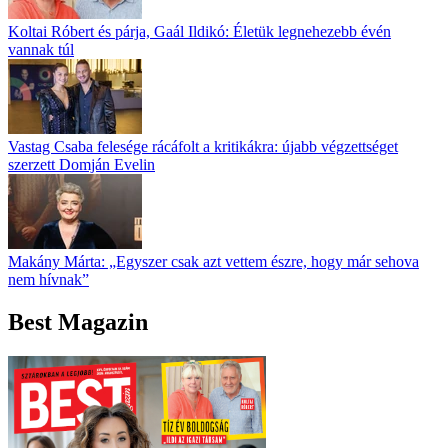
Koltai Róbert és párja, Gaál Ildikó: Életük legnehezebb évén
vannak túl
Vastag Csaba felesége rácáfolt a kritikákra: újabb végzettséget
szerzett Domján Evelin
Makány Márta: „Egyszer csak azt vettem észre, hogy már sehova
nem hívnak”
Best Magazin