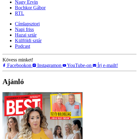
Nagy Ervin
Bochkor Gábor
RTL
Címlapsztori
Napi friss
Hazai sztár
Külföldi sztár
Podcast
Kövess minket!
Facebookon
Instagramon
YouTube-on
Írj e-mailt!
Ajánló