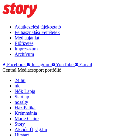
Adatkezelési tájékoztató
Felhasználási Feltételek
Médiaajánlat
Előfizetés
Impresszum
Archívum
Facebook
Instagram
YouTube
E-mail
Central Médiacsoport portfólió
24.hu
nlc
Nők Lapja
Startlap
nosalty
HáziPatika
Krémmánia
Marie Claire
Story
Akciós-Újság.hu
Hírstart