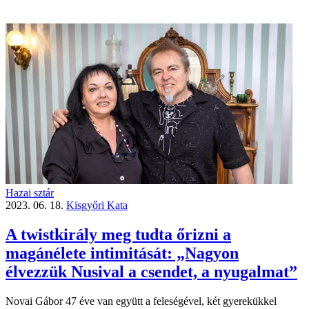
Hazai sztár
2023. 06. 18.
Kisgyőri Kata
A twistkirály meg tudta őrizni a
magánélete intimitását: „Nagyon
élvezzük Nusival a csendet, a nyugalmat”
Novai Gábor 47 éve van együtt a feleségével, két gye­re­kük­kel