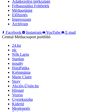
Adatkezelési tájékoztató
Felhasználási Feltételek
Médiaajánlat
Előfizetés
Impresszum
Archívum
Facebook
Instagram
YouTube
E-mail
Central Médiacsoport portfólió
24.hu
nlc
Nők Lapja
Startlap
nosalty
HáziPatika
Krémmánia
Marie Claire
Story
Akciós-Újság.hu
Hírstart
Vezess
Gyerekszoba
Kiderül
Meglepetés