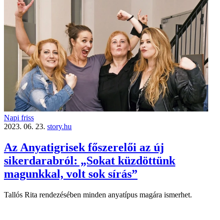
Napi friss
2023. 06. 23.
story.hu
Az Anyatigrisek főszerelői az új
sikerdarabról: „Sokat küzdöttünk
magunkkal, volt sok sírás”
Tallós Rita rendezésében minden anyatípus magára ismerhet.