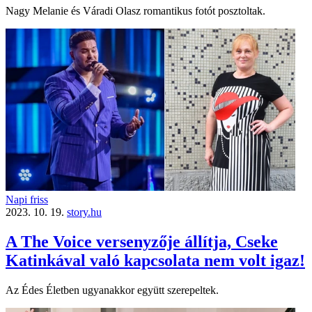
Nagy Melanie és Váradi Olasz romantikus fotót posztoltak.
Napi friss
2023. 10. 19.
story.hu
A The Voice versenyzője állítja, Cseke
Katinkával való kapcsolata nem volt igaz!
Az Édes Életben ugyanakkor együtt szerepeltek.