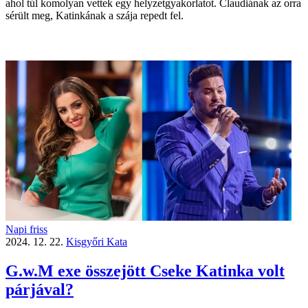
ahol túl komolyan vettek egy helyzetgyakorlatot. Claudiának az orra
sérült meg, Katinkának a szája repedt fel.
Napi friss
2024. 12. 22.
Kisgyőri Kata
G.w.M exe összejött Cseke Katinka volt
párjával?