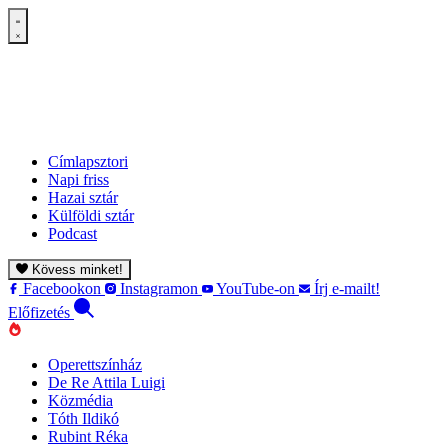
Címlapsztori
Napi friss
Hazai sztár
Külföldi sztár
Podcast
Kövess minket!
Facebookon
Instagramon
YouTube-on
Írj e-mailt!
Előfizetés
Operettszínház
De Re Attila Luigi
Közmédia
Tóth Ildikó
Rubint Réka