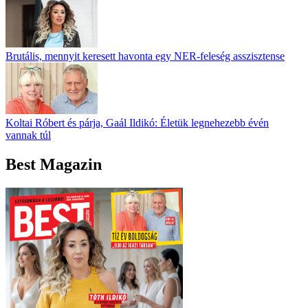
Brutális, mennyit keresett havonta egy NER-feleség asszisztense
Koltai Róbert és párja, Gaál Ildikó: Életük legnehezebb évén
vannak túl
Best Magazin