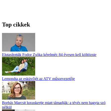
Top cikkek
Elutasították Fodor Zsóka kérelmét: 84 évesen kell költöznie
Lemondta az esküvőjét az ATV műsorvezetője
Borbás Marcsit luxuskertje miatt támadják: a tévés nem hagyta szó
nélkül