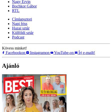
Nagy Ervin
Bochkor Gábor
RTL
Címlapsztori
Napi friss
Hazai sztár
Külföldi sztár
Podcast
Kövess minket!
Facebookon
Instagramon
YouTube-on
Írj e-mailt!
Ajánló