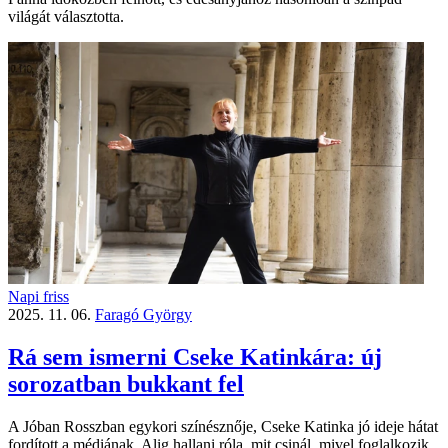
világát választotta.
Napi friss
2025. 11. 06.
Faragó György
Rá sem ismerni Cseke Katinkára: új
sorozatban bukkant fel
A Jóban Rosszban egykori színésznője, Cseke Katinka jó ideje hátat
fordított a médiának. Alig hallani róla, mit csinál, mivel foglalkozik.