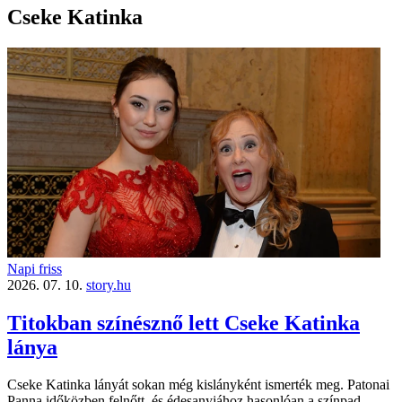
Cseke Katinka
Napi friss
2026. 07. 10.
story.hu
Titokban színésznő lett Cseke Katinka
lánya
Cseke Katinka lányát sokan még kislányként ismerték meg. Patonai
Panna időközben felnőtt, és édesanyjához hasonlóan a színpad