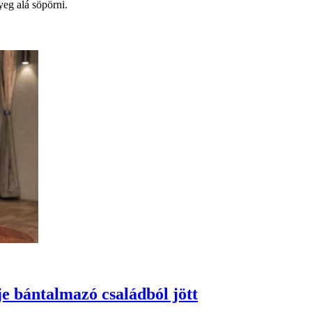
yeg alá söpörni.
e bántalmazó családból jött