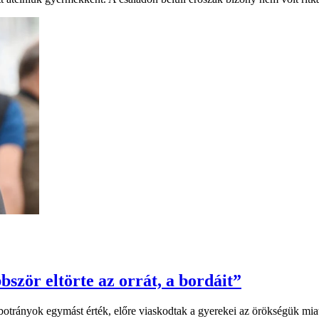
ször eltörte az orrát, a bordáit”
otrányok egymást érték, előre viaskodtak a gyerekei az örökségük miatt