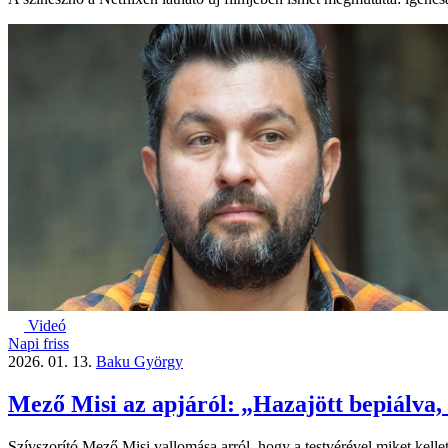
Videó
Napi friss
2026. 01. 13.
Baku György
Mező Misi az apjáról: „Hazajött bepiálva, 
Szívszorító Mező Misi vallomása arról, hogy a testvérével miket kelle