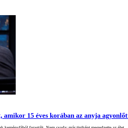
, amikor 15 éves korában az anyja agyonlőt
sak keményfából faragták. Nem csoda: már tiniként megedzette az élet.