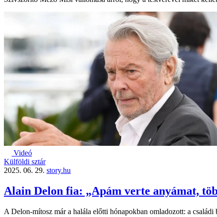
Videó
Külföldi sztár
2025. 06. 29.
story.hu
Alain Delon fia: „Apám verte anyámat, több
A Delon-mítosz már a halála előtti hónapokban omladozott: a családi b