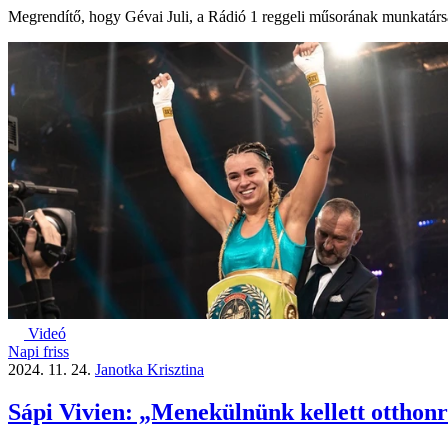
Megrendítő, hogy Gévai Juli, a Rádió 1 reggeli műsorának munkatársa
Videó
Napi friss
2024. 11. 24.
Janotka Krisztina
Sápi Vivien: „Menekülnünk kellett otthonr