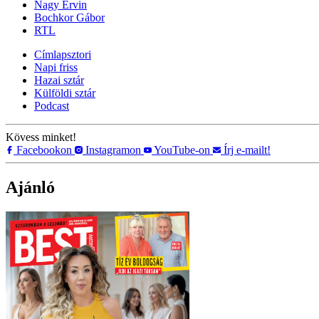
Nagy Ervin
Bochkor Gábor
RTL
Címlapsztori
Napi friss
Hazai sztár
Külföldi sztár
Podcast
Kövess minket!
Facebookon
Instagramon
YouTube-on
Írj e-mailt!
Ajánló