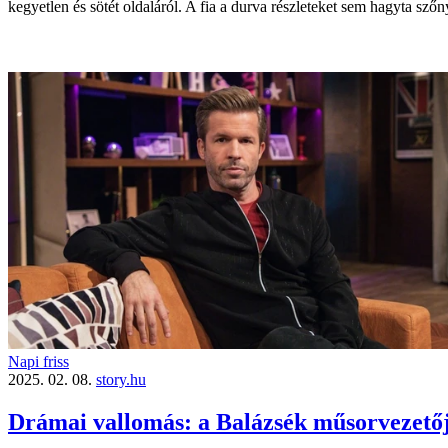
kegyetlen és sötét oldaláról. A fia a durva részleteket sem hagyta szőn
Napi friss
2025. 02. 08.
story.hu
Drámai vallomás: a Balázsék műsorvezetőj