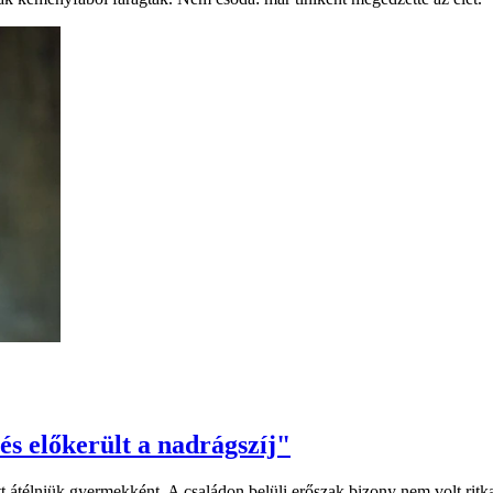
és előkerült a nadrágszíj"
tt átélniük gyermekként. A családon belüli erőszak bizony nem volt ritk