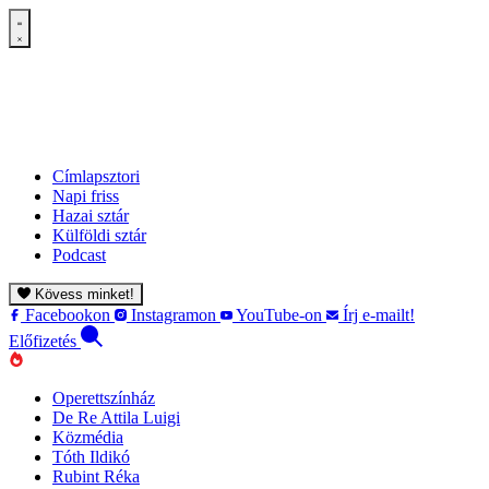
Címlapsztori
Napi friss
Hazai sztár
Külföldi sztár
Podcast
Kövess minket!
Facebookon
Instagramon
YouTube-on
Írj e-mailt!
Előfizetés
Operettszínház
De Re Attila Luigi
Közmédia
Tóth Ildikó
Rubint Réka