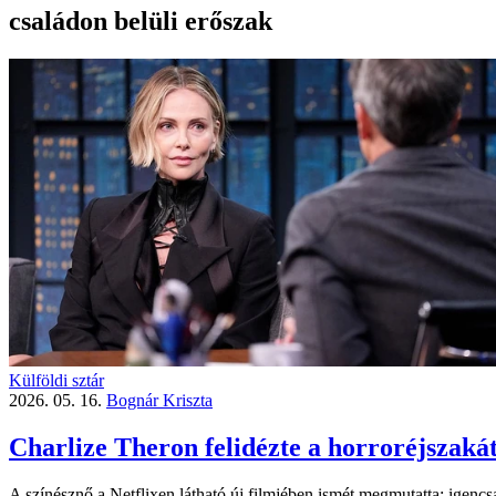
családon belüli erőszak
Külföldi sztár
2026. 05. 16.
Bognár Kriszta
Charlize Theron felidézte a horroréjszakát
A színésznő a Netflixen látható új filmjében ismét megmutatta: igenc