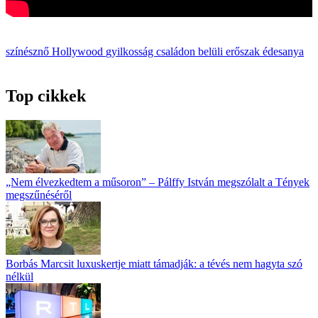
színésznő
Hollywood
gyilkosság
családon belüli erőszak
édesanya
Top cikkek
„Nem élvezkedtem a műsoron” – Pálffy István megszólalt a Tények
megszűnéséről
Borbás Marcsit luxuskertje miatt támadják: a tévés nem hagyta szó
nélkül