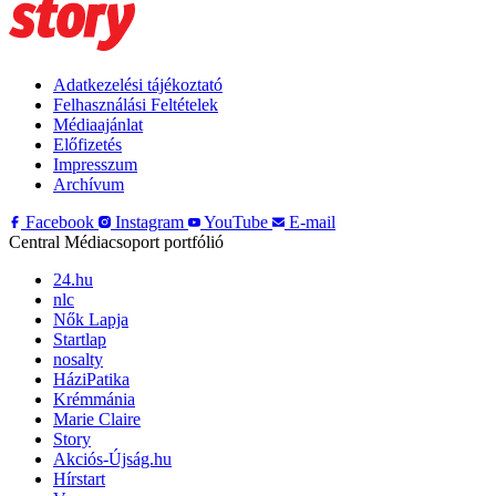
Adatkezelési tájékoztató
Felhasználási Feltételek
Médiaajánlat
Előfizetés
Impresszum
Archívum
Facebook
Instagram
YouTube
E-mail
Central Médiacsoport portfólió
24.hu
nlc
Nők Lapja
Startlap
nosalty
HáziPatika
Krémmánia
Marie Claire
Story
Akciós-Újság.hu
Hírstart