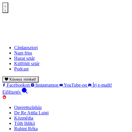
Címlapsztori
Napi friss
Hazai sztár
Külföldi sztár
Podcast
Kövess minket!
Facebookon
Instagramon
YouTube-on
Írj e-mailt!
Előfizetés
Operettszínház
De Re Attila Luigi
Közmédia
Tóth Ildikó
Rubint Réka