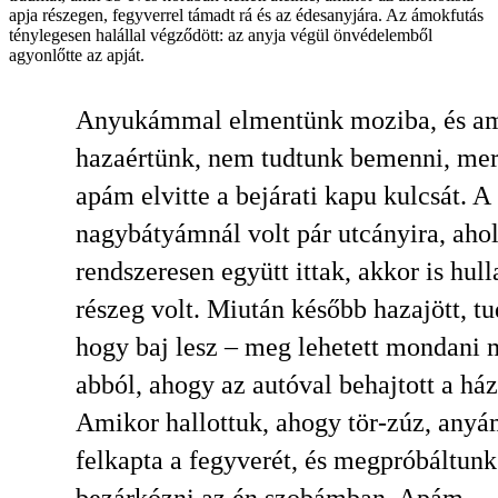
apja részegen, fegyverrel támadt rá és az édesanyjára. Az ámokfutás
ténylegesen halállal végződött: az anyja végül önvédelemből
agyonlőtte az apját.
Anyukámmal elmentünk moziba, és a
hazaértünk, nem tudtunk bemenni, mer
apám elvitte a bejárati kapu kulcsát. A
nagybátyámnál volt pár utcányira, aho
rendszeresen együtt ittak, akkor is hull
részeg volt. Miután később hazajött, tu
hogy baj lesz – meg lehetett mondani 
abból, ahogy az autóval behajtott a há
Amikor hallottuk, ahogy tör-zúz, any
felkapta a fegyverét, és megpróbáltunk