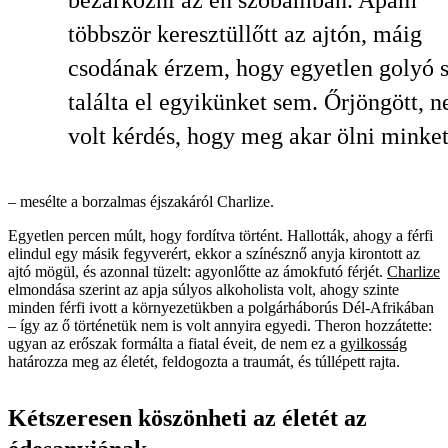
bezárkózni az én szobámban. Apám
többször keresztüllőtt az ajtón, máig
csodának érzem, hogy egyetlen golyó 
találta el egyikünket sem. Őrjöngött, 
volt kérdés, hogy meg akar ölni minke
– mesélte a borzalmas éjszakáról Charlize.
Egyetlen percen múlt, hogy fordítva történt. Hallották, ahogy a férfi
elindul egy másik fegyverért, ekkor a színésznő anyja kirontott az
ajtó mögül, és azonnal tüzelt: agyonlőtte az ámokfutó férjét.
Charlize
elmondása szerint az apja súlyos alkoholista volt, ahogy szinte
minden férfi ivott a környezetükben a polgárháborús Dél-Afrikában
– így az ő történetük nem is volt annyira egyedi. Theron hozzátette:
ugyan az erőszak formálta a fiatal éveit, de nem ez a
gyilkosság
határozza meg az életét, feldogozta a traumát, és túllépett rajta.
Kétszeresen köszönheti az életét az