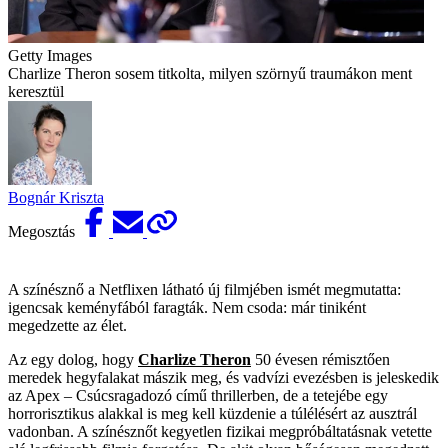
Getty Images
Charlize Theron sosem titkolta, milyen szörnyű traumákon ment
keresztül
Bognár Kriszta
Megosztás
A színésznő a Netflixen látható új filmjében ismét megmutatta:
igencsak keményfából faragták. Nem csoda: már tiniként
megedzette az élet.
Az egy dolog, hogy
Charlize Theron
50 évesen rémisztően
meredek hegyfalakat mászik meg, és vadvízi evezésben is jeleskedik
az Apex – Csúcsragadozó című thrillerben, de a tetejébe egy
horrorisztikus alakkal is meg kell küzdenie a túlélésért az ausztrál
vadonban. A színésznőt kegyetlen fizikai megpróbáltatásnak vetette