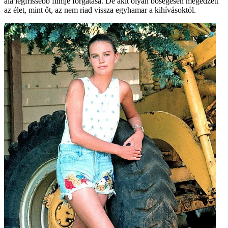
alá legfrissebb filmje forgatása. De akit olyan bőségesen megedzett
az élet, mint őt, az nem riad vissza egyhamar a kihívásoktól.