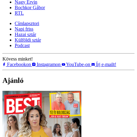
Nagy Ervin
Bochkor Gábor
RTL
Címlapsztori
Napi friss
Hazai sztár
Külföldi sztár
Podcast
Kövess minket!
Facebookon
Instagramon
YouTube-on
Írj e-mailt!
Ajánló