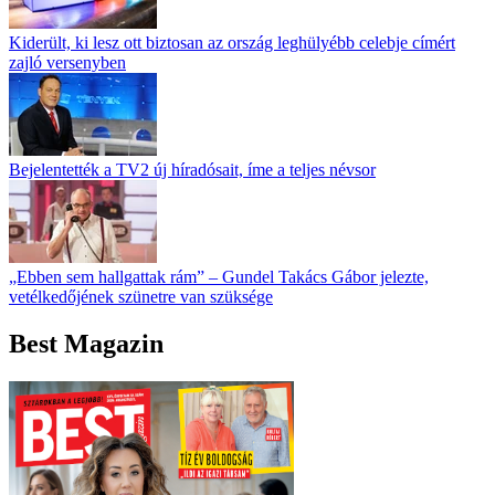
Kiderült, ki lesz ott biztosan az ország leghülyébb celebje címért
zajló versenyben
Bejelentették a TV2 új híradósait, íme a teljes névsor
„Ebben sem hallgattak rám” – Gundel Takács Gábor jelezte,
vetélkedőjének szünetre van szüksége
Best Magazin