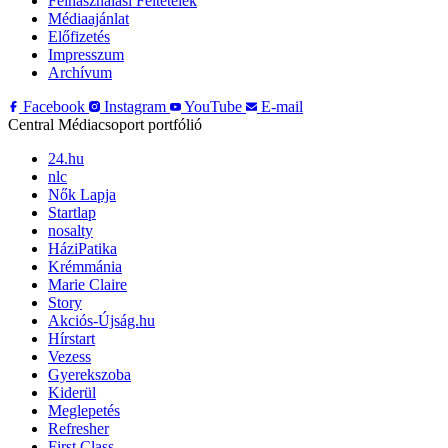
Felhasználási Feltételek
Médiaajánlat
Előfizetés
Impresszum
Archívum
Facebook
Instagram
YouTube
E-mail
Central Médiacsoport portfólió
24.hu
nlc
Nők Lapja
Startlap
nosalty
HáziPatika
Krémmánia
Marie Claire
Story
Akciós-Újság.hu
Hírstart
Vezess
Gyerekszoba
Kiderül
Meglepetés
Refresher
First Class