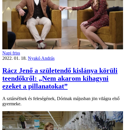
Napi friss
2022. 01. 18.
Nyakó András
Rácz Jenő a születendő kislánya körüli
teendőkről: „Nem akarom kihagyni
ezeket a pillanatokat”
A sztárséfnek és feleségének, Dórinak májusban jön világra első
gyermeke.