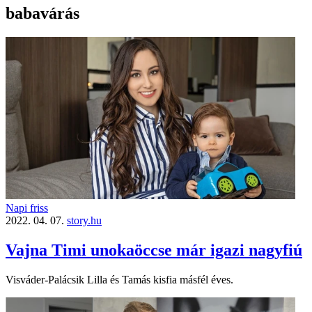
babavárás
Napi friss
2022. 04. 07.
story.hu
Vajna Timi unokaöccse már igazi nagyfiú
Visváder-Palácsik Lilla és Tamás kisfia másfél éves.