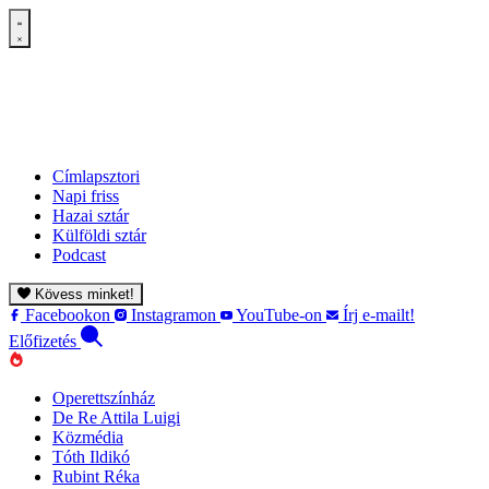
Címlapsztori
Napi friss
Hazai sztár
Külföldi sztár
Podcast
Kövess minket!
Facebookon
Instagramon
YouTube-on
Írj e-mailt!
Előfizetés
Operettszínház
De Re Attila Luigi
Közmédia
Tóth Ildikó
Rubint Réka