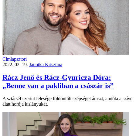
Címlapsztori
2022. 02. 19.
Janotka Krisztina
Rácz Jenő és Rácz-Gyuricza Dóra:
„Benne van a pakliban a császár is”
A sztárséf szerint felesége földöntúli szépséget áraszt, amióta a szíve
alatt hordja kislányukat.