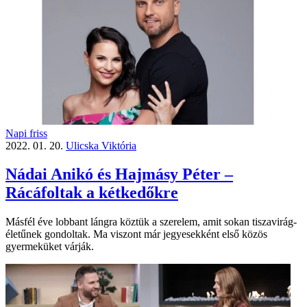
Napi friss
2022. 01. 20.
Ulicska Viktória
Nádai Anikó és Hajmásy Péter –
Rácáfoltak a kétkedőkre
Másfél éve lobbant lángra köztük a szerelem, amit sokan tiszavirág-
életűnek gondoltak. Ma viszont már jegyesekként első közös
gyermeküket várják.