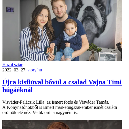
Hazai sztár
2022. 03. 27.
story.hu
Újra kisfiúval bővül a család Vajna Timi
húgáéknál
Visváder-Palácsik Lilla, az ismert fotós és Visváder Tamás,
A Konyhafőnökből is ismert marketingszakember ismét családi
örömök elé néz. Velük örül a nagynéni is.