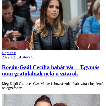
Napi friss
2022. 02. 19.
story.hu
Rogán-Gaál Cecília babát vár – Egymás
után gratulálnak neki a sztárok
Még Kajdi Csaba és G.w.M exe is hozzászólt a babavárást bejelentő
bejegyzéshez.