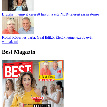
Brutális, mennyit keresett havonta egy NER-feleség asszisztense
Koltai Róbert és párja, Gaál Ildikó: Életük legnehezebb évén
vannak túl
Best Magazin