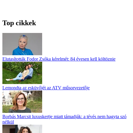
Top cikkek
Elutasították Fodor Zsóka kérelmét: 84 évesen kell költöznie
Lemondta az esküvőjét az ATV műsorvezetője
Borbás Marcsit luxuskertje miatt támadják: a tévés nem hagyta szó
nélkül