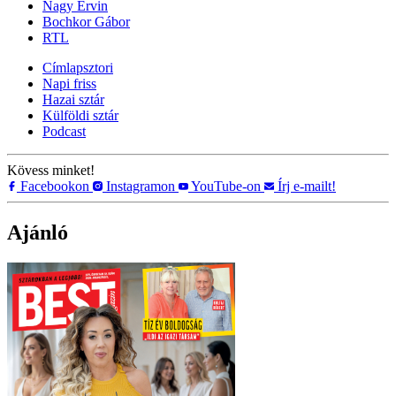
Nagy Ervin
Bochkor Gábor
RTL
Címlapsztori
Napi friss
Hazai sztár
Külföldi sztár
Podcast
Kövess minket!
Facebookon
Instagramon
YouTube-on
Írj e-mailt!
Ajánló