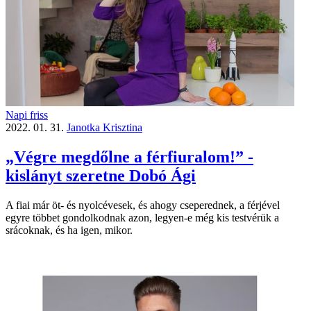
Napi friss
2022. 01. 31.
Janotka Krisztina
„Végre megdőlne a férfiuralom!” -
kislányt szeretne Dobó Ági
A fiai már öt- és nyolcévesek, és ahogy cseperednek, a férjével
egyre többet gondolkodnak azon, legyen-e még kis testvérük a
srácoknak, és ha igen, mikor.