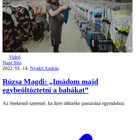
Videó
Napi friss
2022. 01. 14.
Nyakó András
Rúzsa Magdi: „Imádom majd
egybeöltöztetni a babákat”
Az énekesnő szeretné, ha ikrei öltözéke passzolna egymáshoz.