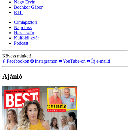
Nagy Ervin
Bochkor Gábor
RTL
Címlapsztori
Napi friss
Hazai sztár
Külföldi sztár
Podcast
Kövess minket!
Facebookon
Instagramon
YouTube-on
Írj e-mailt!
Ajánló