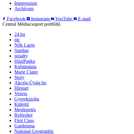
Impresszum
Archívum
Facebook
Instagram
YouTube
E-mail
Central Médiacsoport portfólió
24.hu
nlc
Nők Lapja
Startlap
nosalty
HáziPatika
Krémmánia
Marie Claire
Story
Akciós-Újság.hu
Hírstart
Vezess
Gyerekszoba
Kiderül
Meglepetés
Refresher
First Class
Gardenista
National Geographic