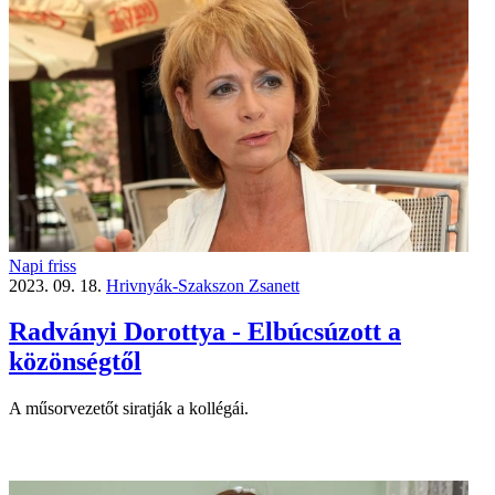
Napi friss
2023. 09. 18.
Hrivnyák-Szakszon Zsanett
Radványi Dorottya - Elbúcsúzott a
közönségtől
A műsorvezetőt siratják a kollégái.