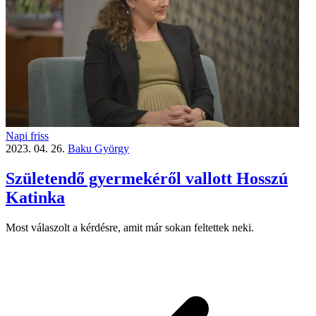
Napi friss
2023. 04. 26.
Baku György
Születendő gyermekéről vallott Hosszú
Katinka
Most válaszolt a kérdésre, amit már sokan feltettek neki.