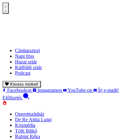
Címlapsztori
Napi friss
Hazai sztár
Külföldi sztár
Podcast
Kövess minket!
Facebookon
Instagramon
YouTube-on
Írj e-mailt!
Előfizetés
Operettszínház
De Re Attila Luigi
Közmédia
Tóth Ildikó
Rubint Réka