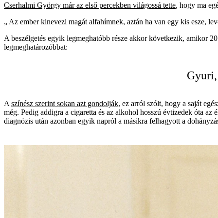
Cserhalmi György már az első percekben világossá tette
, hogy ma egé
„ Az ember kinevezi magát alfahímnek, aztán ha van egy kis esze, le
A beszélgetés egyik legmeghatóbb része akkor következik, amikor 20
legmeghatározóbbat:
Gyuri,
A
színész szerint sokan azt gondolják
, ez arról szólt, hogy a saját e
még. Pedig addigra a cigaretta és az alkohol hosszú évtizedek óta az 
diagnózis után azonban egyik napról a másikra felhagyott a dohányzáss