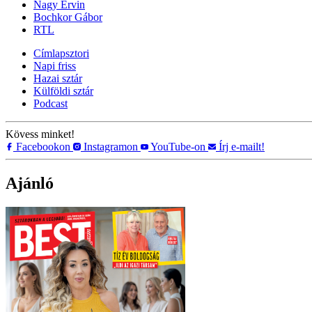
Nagy Ervin
Bochkor Gábor
RTL
Címlapsztori
Napi friss
Hazai sztár
Külföldi sztár
Podcast
Kövess minket!
Facebookon
Instagramon
YouTube-on
Írj e-mailt!
Ajánló