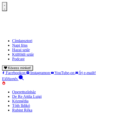
Címlapsztori
Napi friss
Hazai sztár
Külföldi sztár
Podcast
Kövess minket!
Facebookon
Instagramon
YouTube-on
Írj e-mailt!
Előfizetés
Operettszínház
De Re Attila Luigi
Közmédia
Tóth Ildikó
Rubint Réka