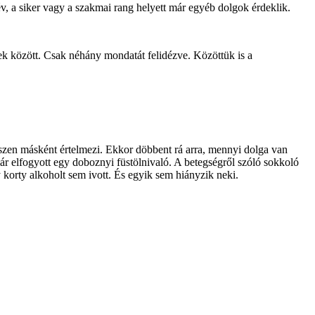
v, a siker vagy a szakmai rang helyett már egyéb dolgok érdeklik.
k között. Csak néhány mondatát felidézve. Közöttük is a
észen másként értelmezi. Ekkor döbbent rá arra, mennyi dolga van
már elfogyott egy doboznyi füstölnivaló. A betegségről szóló sokkoló
 korty alkoholt sem ivott. És egyik sem hiányzik neki.