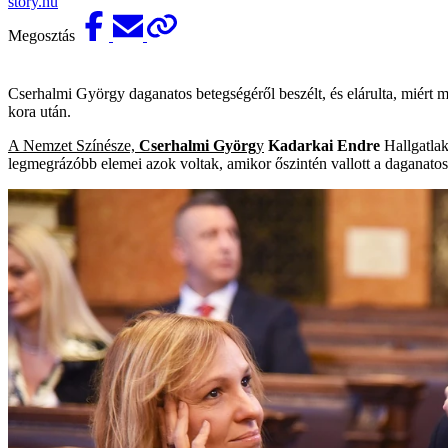
story.hu
Megosztás
Cserhalmi György daganatos betegségéről beszélt, és elárulta, miért m
kora után.
A Nemzet Színésze,
Cserhalmi Györg
y
Kadarkai Endre
Hallgatlak
legmegrázóbb elemei azok voltak, amikor őszintén vallott a daganatos b