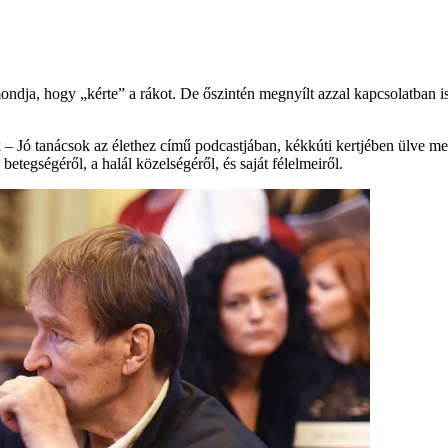
ondja, hogy „kérte” a rákot. De őszintén megnyílt azzal kapcsolatban is
 – Jó tanácsok az élethez című podcastjában, kékkúti kertjében ülve mesé
etegségéről, a halál közelségéről, és saját félelmeiről.