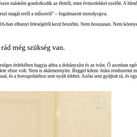
szen másként gondolkodik az életről, mint évtizedekkel ezelőtt. A hírné
veszi magát erről a műsorról” – fogalmazott mosolyogva.
16-ban elhunyt feleségéről kezd beszélni. Nem hosszasan. Nem könnye
 rád még szükség van.
gészséges érdekében hagyja abba a dohányzást és az ivást. Ő azonban eg
élete része volt. Nem is akármennyire. Reggel kilenc órára rendszerint 
al, és a borospohárhoz sem nyúlt többet. Azóta sem gyújtott rá, és egy