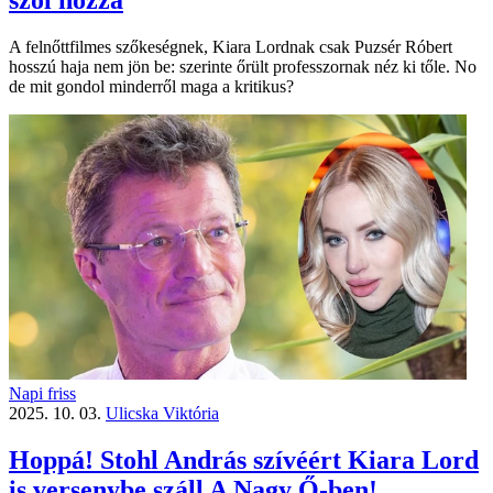
A felnőttfilmes szőkeségnek, Kiara Lordnak csak Puzsér Róbert
hosszú haja nem jön be: szerinte őrült professzornak néz ki tőle. No
de mit gondol minderről maga a kritikus?
Napi friss
2025. 10. 03.
Ulicska Viktória
Hoppá! Stohl András szívéért Kiara Lord
is versenybe száll A Nagy Ő-ben!