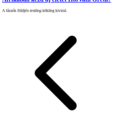
A fáraók földjén testileg-lelkileg kivirul.