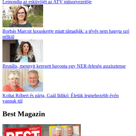
Lemondta az esküvőjét az ATV műsorvezetője
Borbás Marcsit luxuskertje miatt támadják: a tévés nem hagyta szó
nélkül
Brutális, mennyit keresett havonta egy NER-feleség asszisztense
Koltai Róbert és párja, Gaál Ildikó: Életük legnehezebb évén
vannak túl
Best Magazin