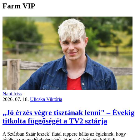
Farm VIP
Napi friss
2026. 07. 18.
Ulicska Viktória
„Jó érzés végre tisztának lenni" – Évekig
titkolta függőségét a TV2 sztárja
A Sztárban Sztár leszek! fiatal rappere hálás az égieknek, hogy
túlélte a szenvedélybetegségét. Hadas Alfréd egy külföldi