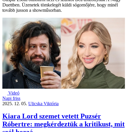
Duettben. Üzenetek tömkelegét küldi sógornőjére, hogy minél
tovább jusson a showműsorban.
Videó
Napi friss
2025. 12. 05.
Ulicska Viktória
Kiara Lord szemet vetett Puzsér
Róbertre: megkérdeztük a kritikust, mit
szól hozzá