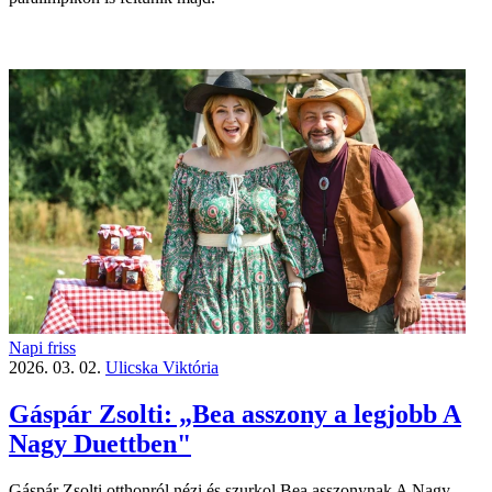
Napi friss
2026. 03. 02.
Ulicska Viktória
Gáspár Zsolti: „Bea asszony a legjobb A
Nagy Duettben"
Gáspár Zsolti otthonról nézi és szurkol Bea asszonynak A Nagy