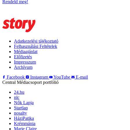
Rendeld meg!
Adatkezelési tájékoztató
Felhasználási Feltételek
Médiaajánlat
Előfizetés
Impresszum
Archívum
Facebook
Instagram
YouTube
E-mail
Central Médiacsoport portfólió
24.hu
nlc
Nők Lapja
Startlap
nosalty
HáziPatika
Krémmánia
Marie Claire