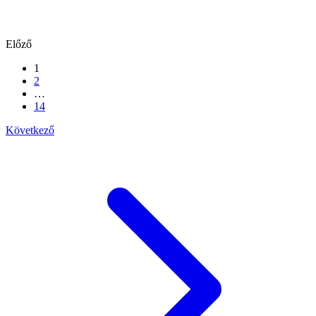
Előző
1
2
…
14
Következő