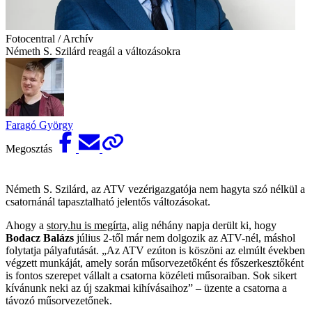
Fotocentral / Archív
Németh S. Szilárd reagál a változásokra
Faragó György
Megosztás
Németh S. Szilárd, az ATV vezérigazgatója nem hagyta szó nélkül a
csatornánál tapasztalható jelentős változásokat.
Ahogy a
story.hu is megírta,
alig néhány napja derült ki, hogy
Bodacz Balázs
július 2-től már nem dolgozik az ATV-nél, máshol
folytatja pályafutását. „Az ATV ezúton is köszöni az elmúlt években
végzett munkáját, amely során műsorvezetőként és főszerkesztőként
is fontos szerepet vállalt a csatorna közéleti műsoraiban. Sok sikert
kívánunk neki az új szakmai kihívásaihoz” – üzente a csatorna a
távozó műsorvezetőnek.