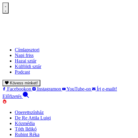
Címlapsztori
Napi friss
Hazai sztár
Külföldi sztár
Podcast
Kövess minket!
Facebookon
Instagramon
YouTube-on
Írj e-mailt!
Előfizetés
Operettszínház
De Re Attila Luigi
Közmédia
Tóth Ildikó
Rubint Réka