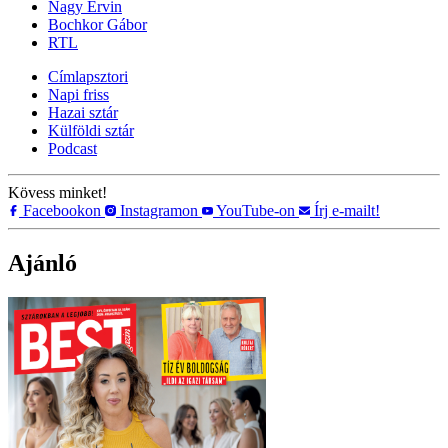
Nagy Ervin
Bochkor Gábor
RTL
Címlapsztori
Napi friss
Hazai sztár
Külföldi sztár
Podcast
Kövess minket!
Facebookon
Instagramon
YouTube-on
Írj e-mailt!
Ajánló