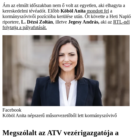
Ám az elmúlt időszakban nem ő volt az egyetlen, aki elhagyta a
kereskedelmi tévéadót. Előbb
Köböl Anita
mondott fel
a
kormányszóvivői pozícióba kerülése után. Őt követte a Heti Napló
riportere,
L. Dézsi Zoltán
, illetve
Jegesy András,
aki az
RTL-nél
folytatja a pályafutását.
Facebook
Köböl Anita népszerű műsorvezetőből lett kormányszóvivő
Megszólalt az ATV vezérigazgatója a