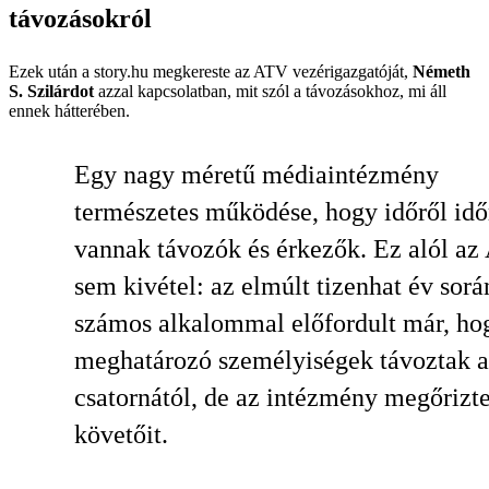
távozásokról
Ezek után a story.hu megkereste az ATV vezérigazgatóját,
Németh
S. Szilárdot
azzal kapcsolatban, mit szól a távozásokhoz, mi áll
ennek hátterében.
Egy nagy méretű médiaintézmény
természetes működése, hogy időről idő
vannak távozók és érkezők. Ez alól a
sem kivétel: az elmúlt tizenhat év sorá
számos alkalommal előfordult már, ho
meghatározó személyiségek távoztak a
csatornától, de az intézmény megőrizt
követőit.