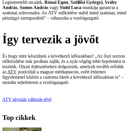
Legismertebb arcaink,
Rónai Egon
,
Szöllősi Györgyi,
Sváby
András
,
Somos András
vagy
Stohl Luca
munkája garancia a
szakmai színvonalra. Az ATV működése stabil mind szakmai, mind
pénzügyi szempontból” – válaszolta a vezérigazgató.
Így tervezik a jövőt
És hogy mire készülnek a következő időszakban? „Az őszi szezon
előkészítése már javában zajlik, és a nyár végéig több bejelentést is
teszünk. Olyan fejlesztéseken dolgozunk, amelyek tovább erősítik
az
ATV
pozícióját a magyar médiapiacon, ezért érdemes
figyelemmel kísérni a csatorna híreit a következő időszakban is” –
mondta sejtelmesen a vezérigazgató.
ATV
távozás
változás
tévé
Top cikkek