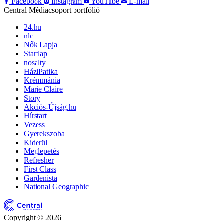
Facebook
Instagram
YouTube
E-mail
Central Médiacsoport portfólió
24.hu
nlc
Nők Lapja
Startlap
nosalty
HáziPatika
Krémmánia
Marie Claire
Story
Akciós-Újság.hu
Hírstart
Vezess
Gyerekszoba
Kiderül
Meglepetés
Refresher
First Class
Gardenista
National Geographic
Copyright © 2026