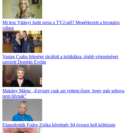
Mi lesz Vitányi Judit sorsa a TV2-nél? Megérkezett a hivatalos
válasz
Vastag Csaba felesége rácáfolt a kritikákra: újabb végzettséget
szerzett Domján Evelin
Makány Márta: „Egyszer csak azt vettem észre, hogy már sehova
nem hívnak”
Elutasították Fodor Zsóka kérelmét: 84 évesen kell költöznie