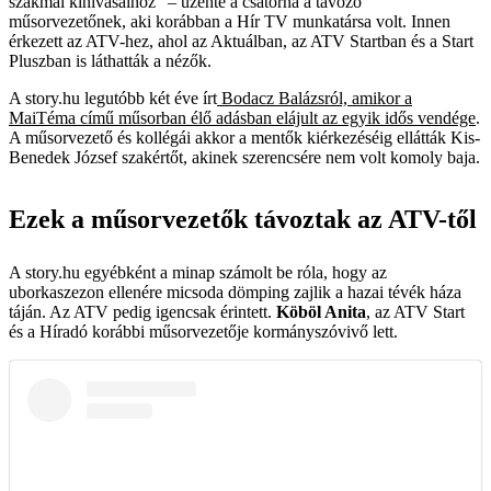
szakmai kihívásaihoz” – üzente a csatorna a távozó
műsorvezetőnek, aki korábban a Hír TV munkatársa volt. Innen
érkezett az ATV-hez, ahol az Aktuálban, az ATV Startban és a Start
Pluszban is láthatták a nézők.
A story.hu legutóbb két éve írt
Bodacz Balázsról, amikor a
MaiTéma című műsorban élő adásban elájult az egyik idős vendége
.
A műsorvezető és kollégái akkor a mentők kiérkezéséig ellátták Kis-
Benedek József szakértőt, akinek szerencsére nem volt komoly baja.
Ezek a műsorvezetők távoztak az ATV-től
A story.hu egyébként a minap számolt be róla, hogy az
uborkaszezon ellenére micsoda dömping zajlik a hazai tévék háza
táján. Az ATV pedig igencsak érintett.
Köböl Anita
, az ATV Start
és a Híradó korábbi műsorvezetője kormányszóvivő lett.