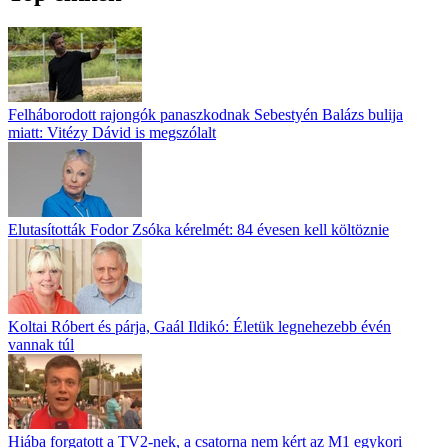
Felháborodott rajongók panaszkodnak Sebestyén Balázs bulija
miatt: Vitézy Dávid is megszólalt
Elutasították Fodor Zsóka kérelmét: 84 évesen kell költöznie
Koltai Róbert és párja, Gaál Ildikó: Életük legnehezebb évén
vannak túl
Hiába forgatott a TV2-nek, a csatorna nem kért az M1 egykori