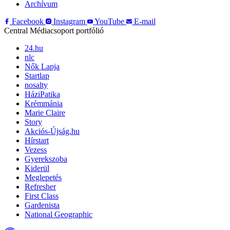
Archívum
Facebook
Instagram
YouTube
E-mail
Central Médiacsoport portfólió
24.hu
nlc
Nők Lapja
Startlap
nosalty
HáziPatika
Krémmánia
Marie Claire
Story
Akciós-Újság.hu
Hírstart
Vezess
Gyerekszoba
Kiderül
Meglepetés
Refresher
First Class
Gardenista
National Geographic