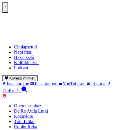
Címlapsztori
Napi friss
Hazai sztár
Külföldi sztár
Podcast
Kövess minket!
Facebookon
Instagramon
YouTube-on
Írj e-mailt!
Előfizetés
Operettszínház
De Re Attila Luigi
Közmédia
Tóth Ildikó
Rubint Réka