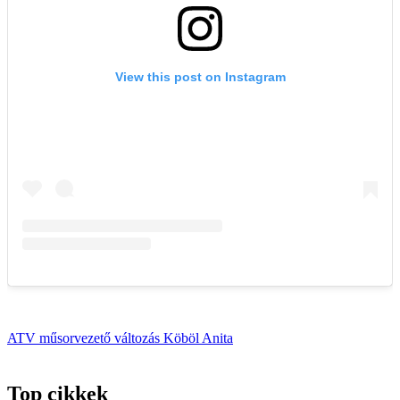
ATV
műsorvezető
változás
Köböl Anita
Top cikkek