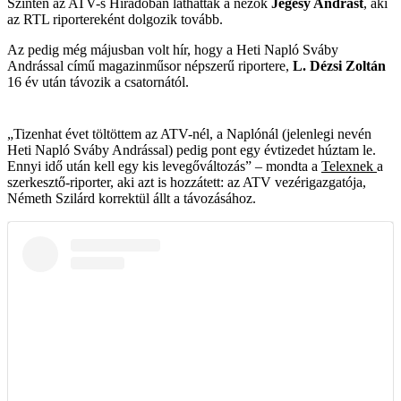
Szintén az ATV-s Híradóban láthatták a nézők
Jegesy Andrást
, aki
az RTL riportereként dolgozik tovább.
Az pedig még májusban volt hír, hogy a Heti Napló Sváby
Andrással című magazinműsor népszerű riportere,
L. Dézsi Zoltán
16 év után távozik a csatornától.
„Tizenhat évet töltöttem az ATV-nél, a Naplónál (jelenlegi nevén
Heti Napló Sváby Andrással) pedig pont egy évtizedet húztam le.
Ennyi idő után kell egy kis levegőváltozás” – mondta a
Telexnek
a
szerkesztő-riporter, aki azt is hozzátett: az ATV vezérigazgatója,
Németh Szilárd korrektül állt a távozásához.