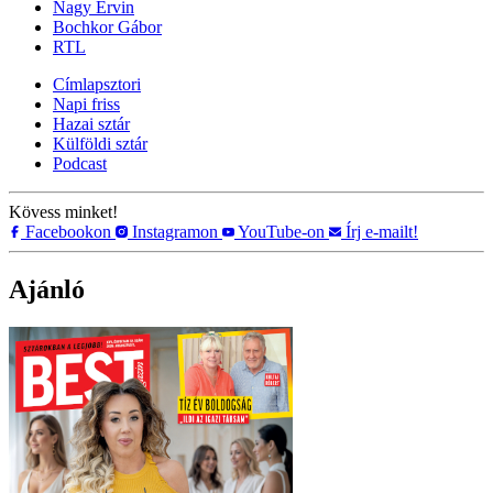
Nagy Ervin
Bochkor Gábor
RTL
Címlapsztori
Napi friss
Hazai sztár
Külföldi sztár
Podcast
Kövess minket!
Facebookon
Instagramon
YouTube-on
Írj e-mailt!
Ajánló