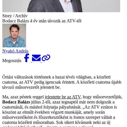
Story / Archív
Bodacz Balázs 4 év után távozik az ATV-től
Nyakó András
Megosztás
Óriási változások történnek a hazai tévés világban, a közéleti
csatorna, az ATV pedig igencsak érintett. A közéleti csatorna újabb
távozó műsorvezetőt jelentett be.
Ma, azaz péntek reggel
jelentette be az ATV
, hogy műsorvezetőjük,
Bodacz Balázs
július 2-től, azaz tegnaptól már nem dolgozik a
csatornánál, és máshol folytatja pályafutását. „Az ATV ezúton is
köszöni az elmúlt években végzett munkáját, amely során
műsorvezetőként és főszerkesztőként is fontos szerepet vállalt a
csatorna közéleti műsoraiban. Sok sikert kívánunk neki az új