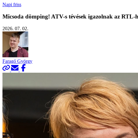
Napi friss
Micsoda dömping! ATV-s tévések igazolnak az RTL-hez
2026. 07. 02.
Faragó György