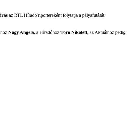
drás
az RTL Híradó riportereként folytatja a pályafutását.
umhoz
Nagy Angéla
, a Híradóhoz
Toró Nikolett
, az Aktuálhoz pedig