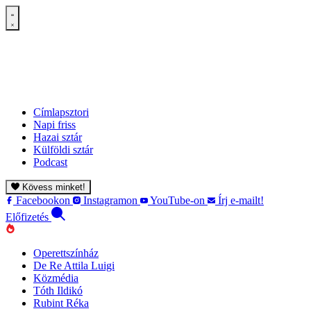
Címlapsztori
Napi friss
Hazai sztár
Külföldi sztár
Podcast
Kövess minket!
Facebookon
Instagramon
YouTube-on
Írj e-mailt!
Előfizetés
Operettszínház
De Re Attila Luigi
Közmédia
Tóth Ildikó
Rubint Réka