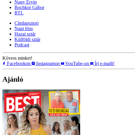
Nagy Ervin
Bochkor Gábor
RTL
Címlapsztori
Napi friss
Hazai sztár
Külföldi sztár
Podcast
Kövess minket!
Facebookon
Instagramon
YouTube-on
Írj e-mailt!
Ajánló