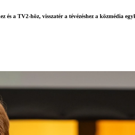
 és a TV2-höz, visszatér a tévézéshez a közmédia egy