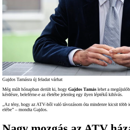
Gajdos Tamásra új feladat várhat
Még múlt hónapban derült ki, hogy
Gajdos Tamás
lehet a megújulób
kérdésre, beleférne-e az életébe jelenleg egy ilyen léptékű kihívás.
„Az tény, hogy az ATV-ből való távozásom óta mindenre kicsit több i
elébe” – mondta Gajdos.
Nagy mozgás az ATV háza