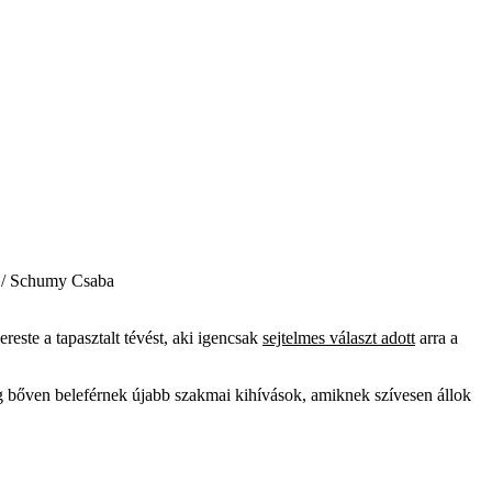
l / Schumy Csaba
ste a tapasztalt tévést, aki igencsak
sejtelmes választ adott
arra a
g bőven beleférnek újabb szakmai kihívások, amiknek szívesen állok