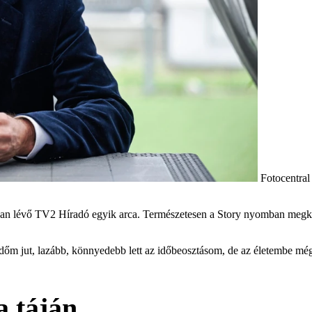
Fotocentra
an lévő TV2 Híradó egyik arca. Természetesen a Story nyomban megkere
dőm jut, lazább, könnyedebb lett az időbeosztásom, de az életembe mé
 táján