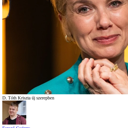
D. Tóth Kriszta új szerepben