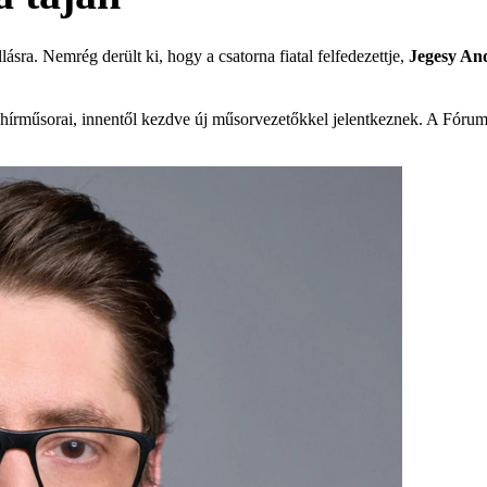
llásra. Nemrég derült ki, hogy a csatorna fiatal felfedezettje,
Jegesy An
s hírműsorai, innentől kezdve új műsorvezetőkkel jelentkeznek. A Fór