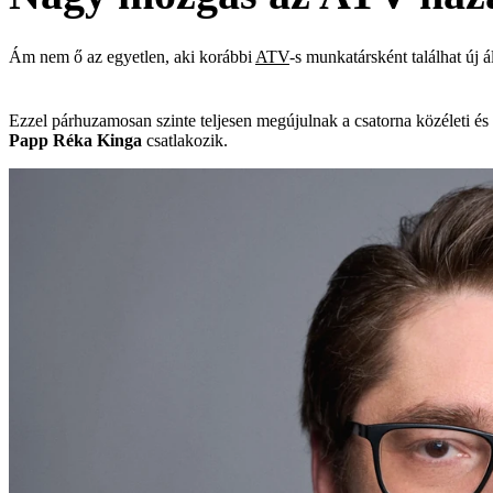
Ám nem ő az egyetlen, aki korábbi
ATV
-s munkatársként találhat új á
Ezzel párhuzamosan szinte teljesen megújulnak a csatorna közéleti é
Papp Réka Kinga
csatlakozik.