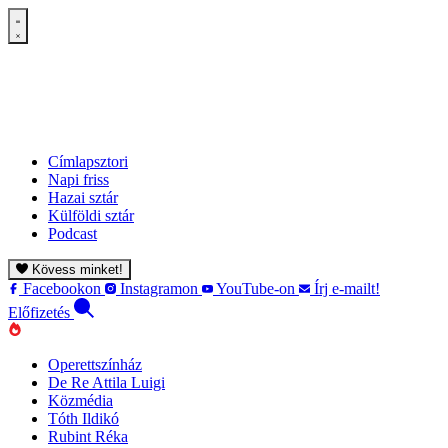
Címlapsztori
Napi friss
Hazai sztár
Külföldi sztár
Podcast
Kövess minket!
Facebookon
Instagramon
YouTube-on
Írj e-mailt!
Előfizetés
Operettszínház
De Re Attila Luigi
Közmédia
Tóth Ildikó
Rubint Réka