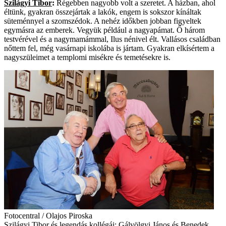
Szilágyi Tibor
:
Régebben nagyobb volt a szeretet. A házban, ahol
éltünk, gyakran összejártak a lakók, engem is sokszor kínáltak
süteménnyel a szomszédok. A nehéz időkben jobban figyeltek
egymásra az emberek. Vegyük például a nagyapámat. Ő három
testvérével és a nagymamámmal, Ilus nénivel élt. Vallásos családban
nőttem fel, még vasárnapi iskolába is jártam. Gyakran elkísértem a
nagyszüleimet a templomi misékre és temetésekre is.
Fotocentral / Olajos Piroska
Szilágyi Tibor és legendás kollégái: Gálvölgyi János és Benedek