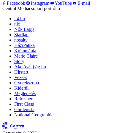
Facebook
Instagram
YouTube
E-mail
Central Médiacsoport portfólió
24.hu
nlc
Nők Lapja
Startlap
nosalty
HáziPatika
Krémmánia
Marie Claire
Story
Akciós-Újság.hu
Hírstart
Vezess
Gyerekszoba
Kiderül
Meglepetés
Refresher
First Class
Gardenista
National Geographic