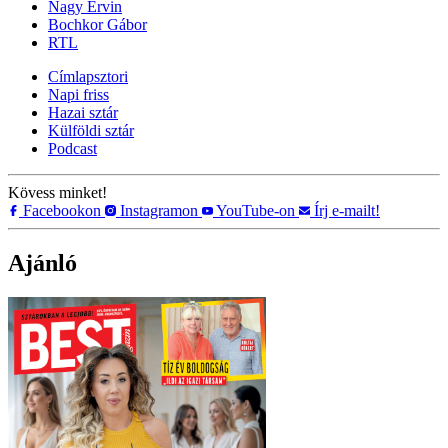
Nagy Ervin
Bochkor Gábor
RTL
Címlapsztori
Napi friss
Hazai sztár
Külföldi sztár
Podcast
Kövess minket!
Facebookon
Instagramon
YouTube-on
Írj e-mailt!
Ajánló