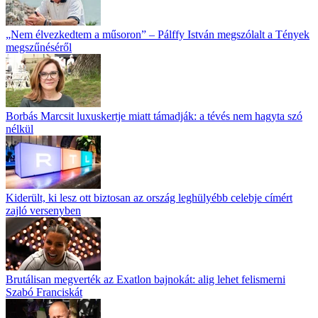
„Nem élvezkedtem a műsoron” – Pálffy István megszólalt a Tények
megszűnéséről
Borbás Marcsit luxuskertje miatt támadják: a tévés nem hagyta szó
nélkül
Kiderült, ki lesz ott biztosan az ország leghülyébb celebje címért
zajló versenyben
Brutálisan megverték az Exatlon bajnokát: alig lehet felismerni
Szabó Franciskát