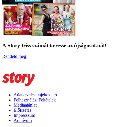
A Story friss számát keresse az újságosoknál!
Rendeld meg!
Adatkezelési tájékoztató
Felhasználási Feltételek
Médiaajánlat
Előfizetés
Impresszum
Archívum