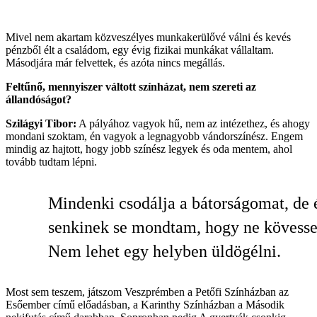
Mivel nem akartam közveszélyes munkakerülővé válni és kevés
pénzből élt a családom, egy évig fizikai munkákat vállaltam.
Másodjára már felvettek, és azóta nincs megállás.
Feltűnő, mennyiszer váltott színházat, nem szereti az
állandóságot?
Szilágyi Tibor:
A pályához vagyok hű, nem az intézethez, és ahogy
mondani szoktam, én vagyok a legnagyobb vándorszínész. Engem
mindig az hajtott, hogy jobb színész legyek és oda mentem, ahol
tovább tudtam lépni.
Mindenki csodálja a bátorságomat, de 
senkinek se mondtam, hogy ne kövesse
Nem lehet egy helyben üldögélni.
Most sem teszem, játszom Veszprémben a Petőfi Színházban az
Esőember című előadásban, a Karinthy Színházban a Második