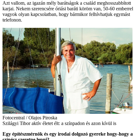
Azt vallom, az igazán mély barátságok a család meghosszabbított
karjai. Nekem szerencsére óriási baráti köröm van, 50-60 emberrel
vagyok olyan kapcsolatban, hogy bármikor felhívhatjuk egymást
telefonon.
Fotocentral / Olajos Piroska
Szilágyi Tibor aktív életet élt: a színpadon és azon kívül is
Egy építészmérnök és egy irodai dolgozó gyereke hogy-hogy a
színész szeretne lenni?