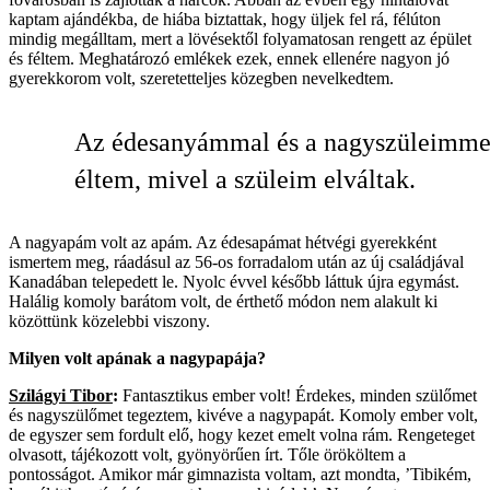
kaptam ajándékba, de hiába biztattak, hogy üljek fel rá, félúton
mindig megálltam, mert a lövésektől folyamatosan rengett az épület
és féltem. Meghatározó emlékek ezek, ennek ellenére nagyon jó
gyerekkorom volt, szeretetteljes közegben nevelkedtem.
Az édesanyámmal és a nagyszüleimme
éltem, mivel a szüleim elváltak.
A nagyapám volt az apám. Az édesapámat hétvégi gyerekként
ismertem meg, ráadásul az 56-os forradalom után az új családjával
Kanadában telepedett le. Nyolc évvel később láttuk újra egymást.
Halálig komoly barátom volt, de érthető módon nem alakult ki
közöttünk közelebbi viszony.
Milyen volt apának a nagypapája?
Szilágyi Tibor
:
Fantasztikus ember volt! Érdekes, minden szülőmet
és nagyszülőmet tegeztem, kivéve a nagypapát. Komoly ember volt,
de egyszer sem fordult elő, hogy kezet emelt volna rám. Rengeteget
olvasott, tájékozott volt, gyönyörűen írt. Tőle örököltem a
pontosságot. Amikor már gimnazista voltam, azt mondta, ’Tibikém,