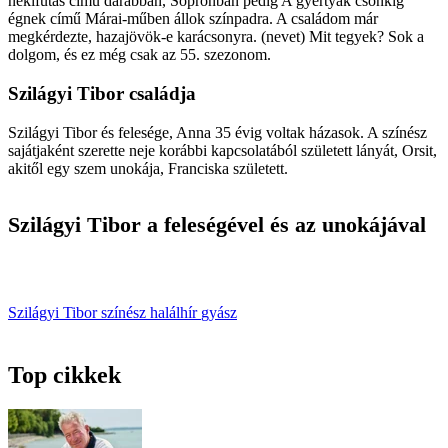
nekifutás című darabban, Sopronban pedig A gyertyák csonkig
égnek című Márai-műben állok színpadra. A családom már
megkérdezte, hazajövök-e karácsonyra. (nevet) Mit tegyek? Sok a
dolgom, és ez még csak az 55. szezonom.
Szilágyi Tibor családja
Szilágyi Tibor és felesége, Anna 35 évig voltak házasok. A színész
sajátjaként szerette neje korábbi kapcsolatából született lányát, Orsit,
akitől egy szem unokája, Franciska született.
Szilágyi Tibor a feleségével és az unokájával
Szilágyi Tibor
színész
halálhír
gyász
Top cikkek