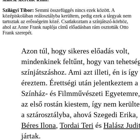
Szilágyi Tibor:
Semmi összefüggés nincs ezek között. A
középiskolában reálosztályba kerültem, pedig ezek a tárgyak nem
tartoztak az erősségeim közé. Csatlakoztam a színjátszó-körhöz,
ahol az Anne Frank naplója című előadásban rám osztották Otto
Frank szerepét.
Azon túl, hogy sikeres előadás volt,
mindenkinek feltűnt, hogy van tehetsé
színjátszáshoz. Ami azt illeti, én is így
éreztem. Érettségi után jelentkeztem a
Színház- és Filmművészeti Egyetemre,
az első rostán kiestem, így nem került
a sztárosztályba, ahová Szegedi Erika,
Béres Ilona
,
Tordai Teri
és
Halász Judi
jártak.