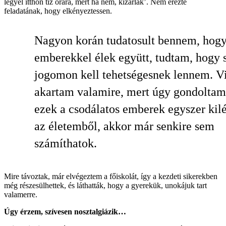
legyél itthon tíz órára, mert ha nem, kizárlak’. Nem érezte
feladatának, hogy elkényeztessen.
Nagyon korán tudatosult bennem, hogy
emberekkel élek együtt, tudtam, hogy s
jogomon kell tehetségesnek lennem. V
akartam valamire, mert úgy gondoltam
ezek a csodálatos emberek egyszer kil
az életemből, akkor már senkire sem
számíthatok.
Mire távoztak, már elvégeztem a főiskolát, így a kezdeti sikerekben
még részesülhettek, és láthatták, hogy a gyerekük, unokájuk tart
valamerre.
Úgy érzem, szívesen nosztalgiázik…