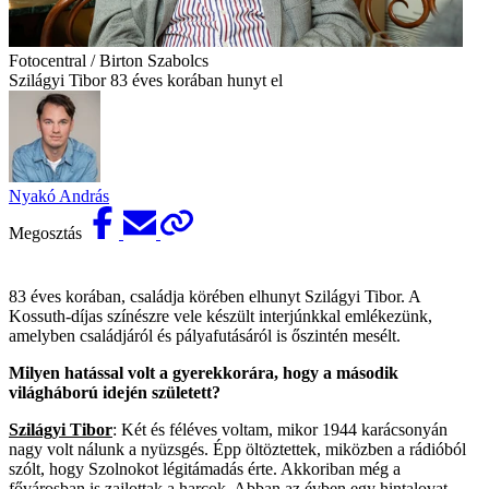
Fotocentral / Birton Szabolcs
Szilágyi Tibor 83 éves korában hunyt el
Nyakó András
Megosztás
83 éves korában, családja körében elhunyt Szilágyi Tibor. A
Kossuth-díjas színészre vele készült interjúnkkal emlékezünk,
amelyben családjáról és pályafutásáról is őszintén mesélt.
Milyen hatással volt a gyerekkorára, hogy a második
világháború idején született?
Szilágyi Tibor
: Két és féléves voltam, mikor 1944 karácsonyán
nagy volt nálunk a nyüzsgés. Épp öltöztettek, miközben a rádióból
szólt, hogy Szolnokot légitámadás érte. Akkoriban még a
fővárosban is zajlottak a harcok. Abban az évben egy hintalovat