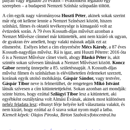
pályán vagy legalább 20 évadot – évadonként legalább egy
szerepben – a budapesti Nemzeti Színház színpadán töltött.
A cím egyik nagy várományosa
Huszti Péter
, akinek sokak szerint
már rég ott kellene lennie a Nemzet Színészei között, hiszen
színházi, filmes és oktatói tevékenysége is kimagasló volt az
évtizedek során. A 79 éves Kossuth-díjas művészt azonban a
Nemzet Művésze címmel már kitüntették, ami nem kizáró ok ugyan,
de gyakran érv amellett, hogy valaki másnak adják ezt az
elismerést. Esélyes lehet a cím elnyerésére
Mécs Károly
, a 87 éves
Kossuth-nagydíjas művész. Rá is igaz, ami Huszti Péterre: 2016 óta
ő is a Nemzet Művésze címet viseli, ahogy
Blaskó Péter
is, akit
szintén sokan szívesen látnának a Nemzet Művészei között.
Koncz
Gábor
nemrég ünnepelte a 85. születésnapját. A Kossuth-díjas
művész filmen és színházban is elévülhetetlen érdemeket szerzett,
korának egyik utolsó mohikánja.
Gáspár Sándor,
vagy testvére,
Gáspár Tibor
neve is felmerülhet, de rengetegen
Mikó Istvánt
látnák szívesen a cím kitüntetettjeként. Sokan azonban azt mondják:
szinte biztos, hogy ezúttal
Szilágyi Tibor
lesz a kitüntetett, aki
egyébként osztálytársa volt Almási Évának, akinek most különösen
nehéz feladata lesz
: elhunyt férje helyére kell választania valakit, és
nem kizárt, hogy ezúttal az ő szava sokat nyom majd a latba.
Kiemelt képek: Olajos Piroska, Birton Szabolcs/fotocentral.hu