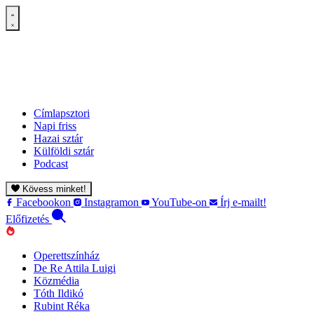
Címlapsztori
Napi friss
Hazai sztár
Külföldi sztár
Podcast
Kövess minket!
Facebookon
Instagramon
YouTube-on
Írj e-mailt!
Előfizetés
Operettszínház
De Re Attila Luigi
Közmédia
Tóth Ildikó
Rubint Réka