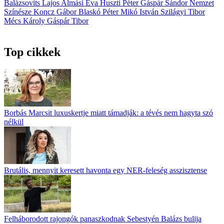
Balázsovits Lajos
Almási Éva
Huszti Péter
Gáspár Sándor
Nemzet
Színésze
Koncz Gábor
Blaskó Péter
Mikó István
Szilágyi Tibor
Mécs Károly
Gáspár Tibor
Top cikkek
Borbás Marcsit luxuskertje miatt támadják: a tévés nem hagyta szó
nélkül
Brutális, mennyit keresett havonta egy NER-feleség asszisztense
Felháborodott rajongók panaszkodnak Sebestyén Balázs bulija