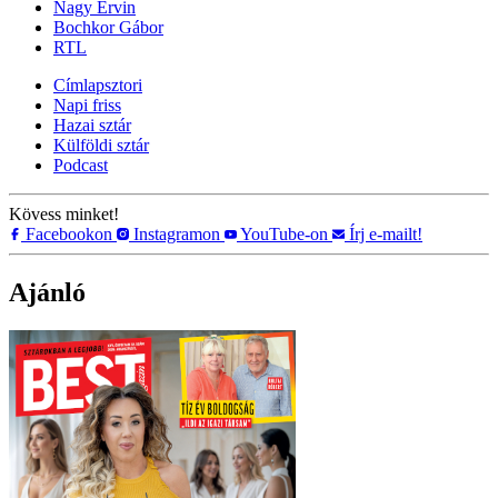
Nagy Ervin
Bochkor Gábor
RTL
Címlapsztori
Napi friss
Hazai sztár
Külföldi sztár
Podcast
Kövess minket!
Facebookon
Instagramon
YouTube-on
Írj e-mailt!
Ajánló