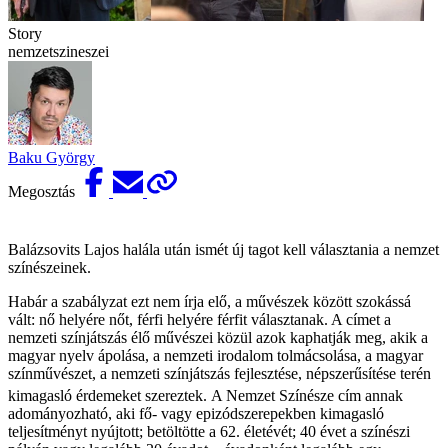
Story
nemzetszineszei
Baku György
Megosztás
Balázsovits Lajos halála után ismét új tagot kell választania a nemzet
színészeinek.
Habár a szabályzat ezt nem írja elő, a művészek között szokássá
vált: nő helyére nőt, férfi helyére férfit választanak. A címet a
nemzeti színjátszás élő művészei közül azok kaphatják meg, akik a
magyar nyelv ápolása, a nemzeti irodalom tolmácsolása, a magyar
színművészet, a nemzeti színjátszás fejlesztése, népszerűsítése terén
kimagasló érdemeket szereztek.
A Nemzet Színésze cím annak
adományozható, aki fő- vagy epizódszerepekben kimagasló
teljesítményt nyújtott; betöltötte a 62. életévét; 40 évet a színészi