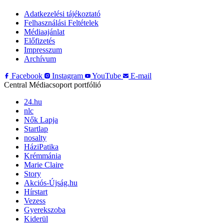
Adatkezelési tájékoztató
Felhasználási Feltételek
Médiaajánlat
Előfizetés
Impresszum
Archívum
Facebook
Instagram
YouTube
E-mail
Central Médiacsoport portfólió
24.hu
nlc
Nők Lapja
Startlap
nosalty
HáziPatika
Krémmánia
Marie Claire
Story
Akciós-Újság.hu
Hírstart
Vezess
Gyerekszoba
Kiderül