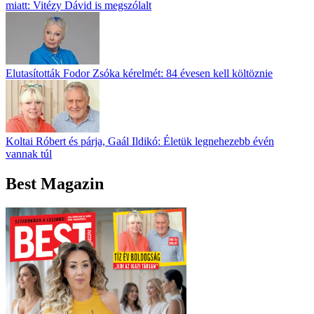
miatt: Vitézy Dávid is megszólalt
Elutasították Fodor Zsóka kérelmét: 84 évesen kell költöznie
Koltai Róbert és párja, Gaál Ildikó: Életük legnehezebb évén
vannak túl
Best Magazin