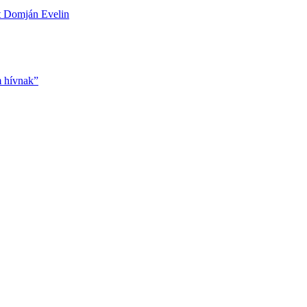
ett Domján Evelin
m hívnak”