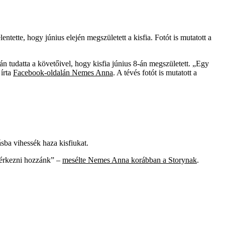
tte, hogy június elején megszületett a kisfia. Fotót is mutatott a
n tudatta a követőivel, hogy kisfia június 8-án megszületett. „Egy
 írta
Facebook-oldalán Nemes Anna
. A tévés fotót is mutatott a
ba vihessék haza kisfiukat.
e érkezni hozzánk” –
mesélte Nemes Anna korábban a Storynak
.