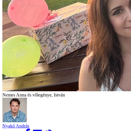
Nemes Anna és vőlegénye, István
Nyakó András