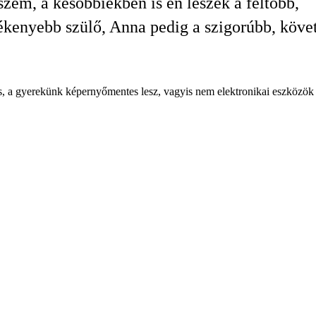
szem, a későbbiekben is én leszek a féltőbb,
kenyebb szülő, Anna pedig a szigorúbb, köve
 gyerekünk képernyőmentes lesz, vagyis nem elektronikai eszközök előt