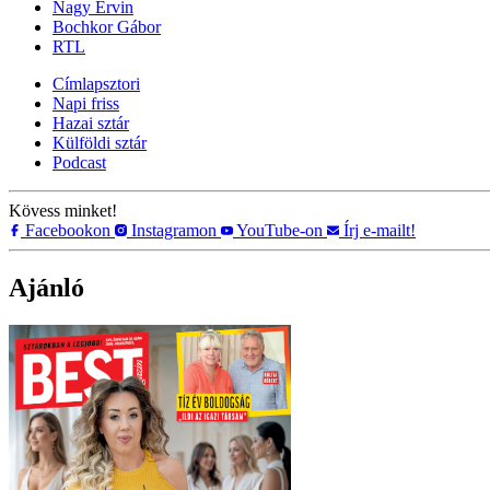
Nagy Ervin
Bochkor Gábor
RTL
Címlapsztori
Napi friss
Hazai sztár
Külföldi sztár
Podcast
Kövess minket!
Facebookon
Instagramon
YouTube-on
Írj e-mailt!
Ajánló