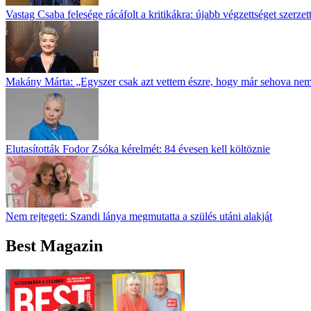
Vastag Csaba felesége rácáfolt a kritikákra: újabb végzettséget szerz
Makány Márta: „Egyszer csak azt vettem észre, hogy már sehova ne
Elutasították Fodor Zsóka kérelmét: 84 évesen kell költöznie
Nem rejtegeti: Szandi lánya megmutatta a szülés utáni alakját
Best Magazin