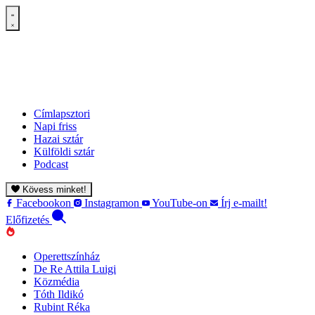
Címlapsztori
Napi friss
Hazai sztár
Külföldi sztár
Podcast
Kövess minket!
Facebookon
Instagramon
YouTube-on
Írj e-mailt!
Előfizetés
Operettszínház
De Re Attila Luigi
Közmédia
Tóth Ildikó
Rubint Réka