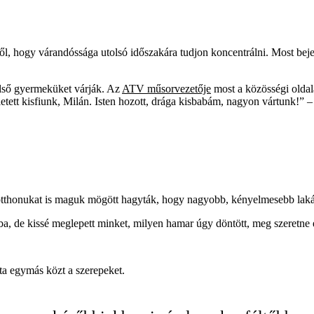
hogy várandóssága utolsó időszakára tudjon koncentrálni. Most bejelente
lső gyermeküket várják. Az
ATV műsorvezetője
most a közösségi oldalá
tett kisfiunk, Milán. Isten hozott, drága kisbabám, nagyon vártunk!” –
 otthonukat is maguk mögött hagyták, hogy nagyobb, kényelmesebb lakás
ásba, de kissé meglepett minket, milyen hamar úgy döntött, meg szeretn
ta egymás közt a szerepeket.