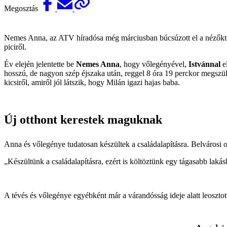
Megosztás
Nemes Anna, az ATV híradósa még márciusban búcsúzott el a nézőktől, 
piciről.
Év elején jelentette be
Nemes Anna
, hogy vőlegényével,
Istvánnal
e
hosszú, de nagyon szép éjszaka után, reggel 8 óra 19 perckor megszüle
kicsiről, amiről jól látszik, hogy Milán igazi hajas baba.
Új otthont kerestek maguknak
Anna és vőlegénye tudatosan készültek a családalapításra. Belvárosi
„Készültünk a családalapításra, ezért is költöztünk egy tágasabb lak
A tévés és vőlegénye egyébként már a várandósság ideje alatt leosztot