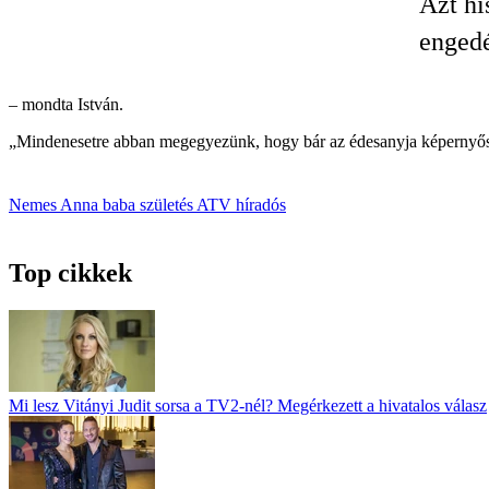
Azt hi
engedé
– mondta István.
„Mindenesetre abban megegyezünk, hogy bár az édesanyja képernyős, a
Nemes Anna
baba
születés
ATV
híradós
Top cikkek
Mi lesz Vitányi Judit sorsa a TV2-nél? Megérkezett a hivatalos válasz