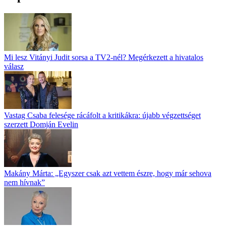
Mi lesz Vitányi Judit sorsa a TV2-nél? Megérkezett a hivatalos
válasz
Vastag Csaba felesége rácáfolt a kritikákra: újabb végzettséget
szerzett Domján Evelin
Makány Márta: „Egyszer csak azt vettem észre, hogy már sehova
nem hívnak”