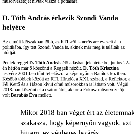
műsorvezetőjét hívták vissza a pótlására.
D. Tóth András érkezik Szondi Vanda
helyére
Az elmúlt időszakban több, az
RTL-ről ismerős arc evezett át a
politikába
, így tett Szondi Vanda is, akinek már meg is találták az
utódját.
Péntek reggel
D. Tóth András
élő adásban jelentette be, június 22-
én hétfőn már ő köszönti a Reggeli nézőit.
D. Tóth Krisztina
testvére 2001-ben tűnt fel először a képernyőn a Barátok köztben.
Később többek között az RTL Híradó, a XXI. század, a Reflektor, a
Fél Kettő és a Házon kívül című műsorokban is látható volt. Végül
2018-ban köszönt el a csatornától, akkor a Fókusz műsorvezetője
volt
Barabás Éva
mellett.
Mikor 2018-ban véget ért az életemnak
szakasza, hogy képernyőn vagyok, azt
hittem, ez végleges lezárás