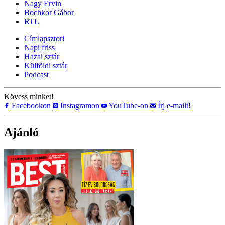
Nagy Ervin
Bochkor Gábor
RTL
Címlapsztori
Napi friss
Hazai sztár
Külföldi sztár
Podcast
Kövess minket!
Facebookon
Instagramon
YouTube-on
Írj e-mailt!
Ajánló