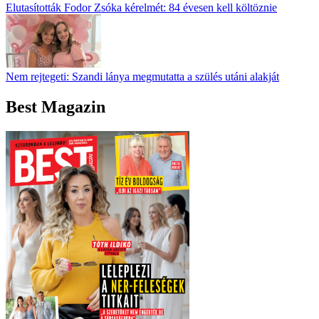
Elutasították Fodor Zsóka kérelmét: 84 évesen kell költöznie
Nem rejtegeti: Szandi lánya megmutatta a szülés utáni alakját
Best Magazin