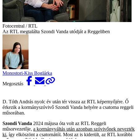
Fotocentral / RTL
Az RTL megtalálta Szondi Vanda utódját a Reggeliben
Monostori-Kiss Boglárka
Megosztás
D. Tóth András nyolc év után tér vissza az RTL képernyőjére. Ő
érkezik a kormányszóvivő Szondi Vanda helyére a csatorna reggeli
műsorában.
Szondi Vanda
2024 májusa óta volt az RTL Reggeli
műsorvezetője,
a kormányváltás után azonban szóvivőnek nevezték
ki
, így elköszönt a csatornától. Most az is kiderült, az RTL korábbi