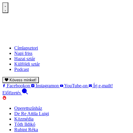
Címlapsztori
Napi friss
Hazai sztár
Külföldi sztár
Podcast
Kövess minket!
Facebookon
Instagramon
YouTube-on
Írj e-mailt!
Előfizetés
Operettszínház
De Re Attila Luigi
Közmédia
Tóth Ildikó
Rubint Réka