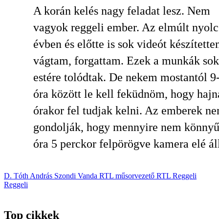
A korán kelés nagy feladat lesz. Nem
vagyok reggeli ember. Az elmúlt nyolc
évben és előtte is sok videót készítette
vágtam, forgattam. Ezek a munkák sok
estére tolódtak. De nekem mostantól 9
óra között le kell feküdnöm, hogy hajn
órakor fel tudjak kelni. Az emberek ne
gondolják, hogy mennyire nem könnyű
óra 5 perckor felpörögve kamera elé áll
D. Tóth András
Szondi Vanda
RTL
műsorvezető
RTL Reggeli
Reggeli
Top cikkek