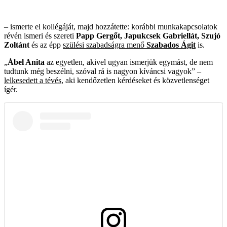
– ismerte el kollégáját, majd hozzátette: korábbi munkakapcsolatok
révén ismeri és szereti
Papp Gergőt, Japukcsek Gabriellát, Szujó
Zoltánt
és az épp
szülési szabadságra menő
Szabados Ágit
is.
„
Ábel Anita
az egyetlen, akivel ugyan ismerjük egymást, de nem
tudtunk még beszélni, szóval rá is nagyon kíváncsi vagyok” –
lelkesedett a tévés
, aki kendőzetlen kérdéseket és közvetlenséget
ígér.