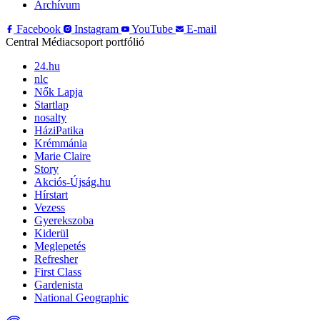
Archívum
Facebook
Instagram
YouTube
E-mail
Central Médiacsoport portfólió
24.hu
nlc
Nők Lapja
Startlap
nosalty
HáziPatika
Krémmánia
Marie Claire
Story
Akciós-Újság.hu
Hírstart
Vezess
Gyerekszoba
Kiderül
Meglepetés
Refresher
First Class
Gardenista
National Geographic