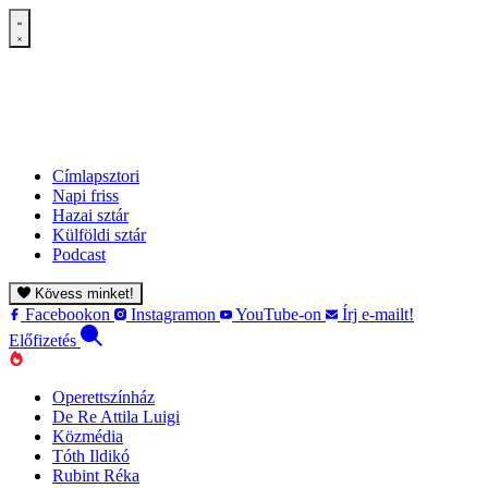
Címlapsztori
Napi friss
Hazai sztár
Külföldi sztár
Podcast
Kövess minket!
Facebookon
Instagramon
YouTube-on
Írj e-mailt!
Előfizetés
Operettszínház
De Re Attila Luigi
Közmédia
Tóth Ildikó
Rubint Réka