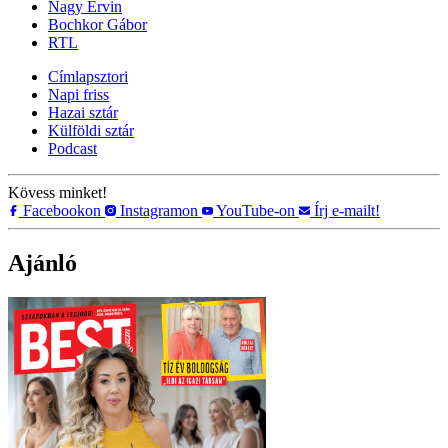
Nagy Ervin
Bochkor Gábor
RTL
Címlapsztori
Napi friss
Hazai sztár
Külföldi sztár
Podcast
Kövess minket!
Facebookon
Instagramon
YouTube-on
Írj e-mailt!
Ajánló