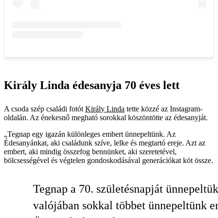
Király Linda édesanyja 70 éves lett
A csoda szép családi fotót
Király Linda
tette közzé az Instagram-
oldalán. Az énekesnő megható sorokkal köszöntötte az édesanyját.
„Tegnap egy igazán különleges embert ünnepeltünk. Az
Édesanyánkat, aki családunk szíve, lelke és megtartó ereje. Azt az
embert, aki mindig összefog bennünket, aki szeretetével,
bölcsességével és végtelen gondoskodásával generációkat köt össze.
Tegnap a 70. születésnapját ünnepeltük
valójában sokkal többet ünnepeltünk e