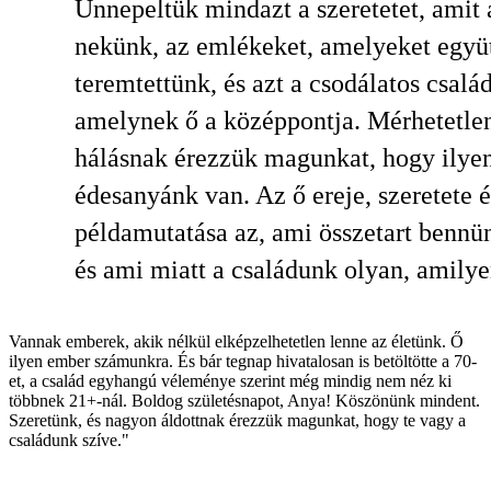
Ünnepeltük mindazt a szeretetet, amit 
nekünk, az emlékeket, amelyeket együ
teremtettünk, és azt a csodálatos család
amelynek ő a középpontja. Mérhetetle
hálásnak érezzük magunkat, hogy ilye
édesanyánk van. Az ő ereje, szeretete é
példamutatása az, ami összetart bennü
és ami miatt a családunk olyan, amilye
Vannak emberek, akik nélkül elképzelhetetlen lenne az életünk. Ő
ilyen ember számunkra. És bár tegnap hivatalosan is betöltötte a 70-
et, a család egyhangú véleménye szerint még mindig nem néz ki
többnek 21+-nál. Boldog születésnapot, Anya! Köszönünk mindent.
Szeretünk, és nagyon áldottnak érezzük magunkat, hogy te vagy a
családunk szíve."