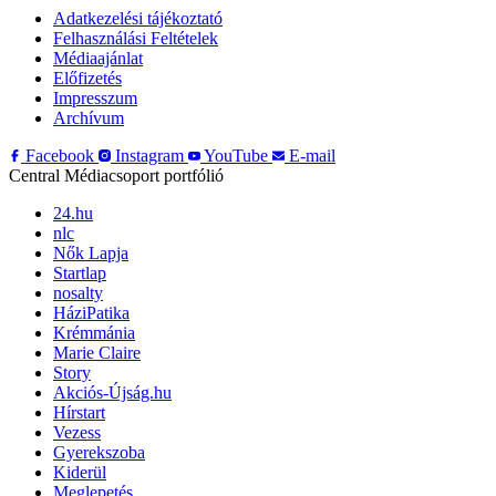
Adatkezelési tájékoztató
Felhasználási Feltételek
Médiaajánlat
Előfizetés
Impresszum
Archívum
Facebook
Instagram
YouTube
E-mail
Central Médiacsoport portfólió
24.hu
nlc
Nők Lapja
Startlap
nosalty
HáziPatika
Krémmánia
Marie Claire
Story
Akciós-Újság.hu
Hírstart
Vezess
Gyerekszoba
Kiderül
Meglepetés