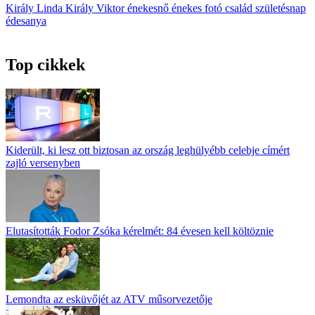
Király Linda
Király Viktor
énekesnő
énekes
fotó
család
születésnap
édesanya
Top cikkek
Kiderült, ki lesz ott biztosan az ország leghülyébb celebje címért
zajló versenyben
Elutasították Fodor Zsóka kérelmét: 84 évesen kell költöznie
Lemondta az esküvőjét az ATV műsorvezetője