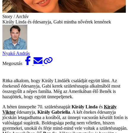
Story / Archív
Király Linda és édesanyja, Gabi mintha nővérek lennének
Nyakó András
Megosztás
Ritka alkalom, hogy Király Lindáék családját együtt látni. Az
énekesnő édesanyja, Gabi kerek születésnapja alkalmából most
összegyűlt a népes família. Még az Amerikában élő Benék is
hazajöttek, hogy együtt ünnepeljenek.
A héten ünnepelte 70. születésnapját
Király Linda
és
Király
Viktor
édesanyja,
Király Gabriella
. A két énekes édesanyja
jócskán letagadhatna a korából, az ünnepi vacsorán készült fotón is
valósággal sugárzik. Boldogsága pedig nem véletlen, hiszen
gyermekei, unokái és férje mind-mind vele voltak a születésnapján.