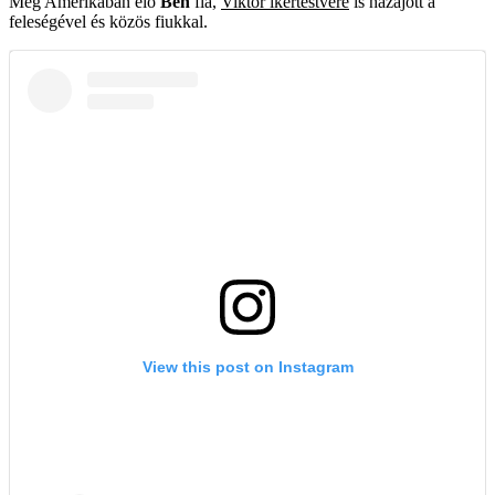
Még Amerikában élő
Ben
fia,
Viktor ikertestvére
is hazajött a
feleségével és közös fiukkal.