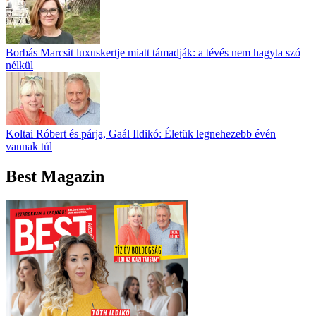
Borbás Marcsit luxuskertje miatt támadják: a tévés nem hagyta szó
nélkül
Koltai Róbert és párja, Gaál Ildikó: Életük legnehezebb évén
vannak túl
Best Magazin