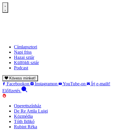
Címlapsztori
Napi friss
Hazai sztár
Külföldi sztár
Podcast
Kövess minket!
Facebookon
Instagramon
YouTube-on
Írj e-mailt!
Előfizetés
Operettszínház
De Re Attila Luigi
Közmédia
Tóth Ildikó
Rubint Réka