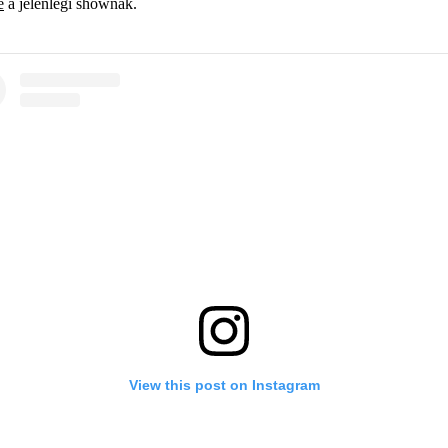
e
a jelenlegi shownak.