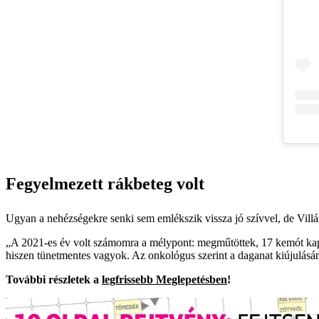
Fegyelmezett rákbeteg volt
Ugyan a nehézségekre senki sem emlékszik vissza jó szívvel, de Vil
„A 2021-es év volt számomra a mélypont: megműtöttek, 17 kemót kaptam
hiszen tünetmentes vagyok. Az onkológus szerint a daganat kiújulásán
További részletek a
legfrissebb Meglepetésben
!