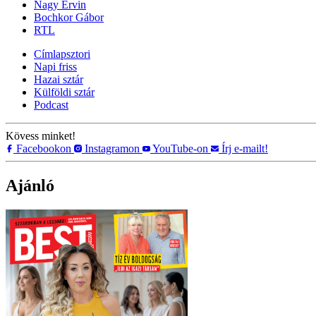
Nagy Ervin
Bochkor Gábor
RTL
Címlapsztori
Napi friss
Hazai sztár
Külföldi sztár
Podcast
Kövess minket!
Facebookon
Instagramon
YouTube-on
Írj e-mailt!
Ajánló