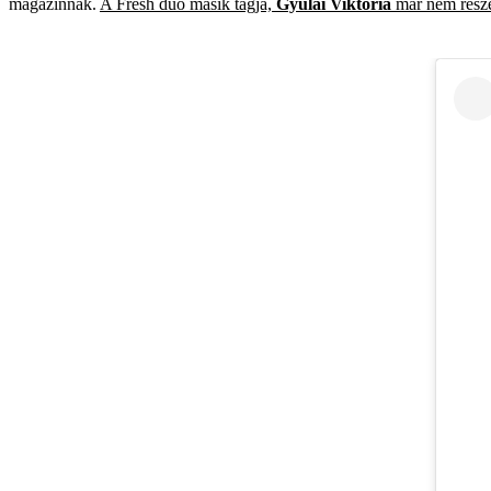
magazinnak.
A Fresh duó másik tagja,
Gyulai Viktória
már nem rész