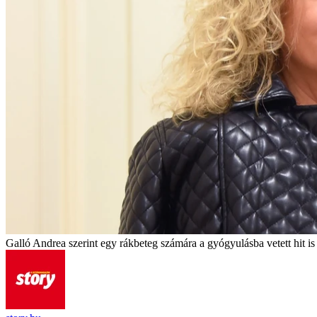
Galló Andrea szerint egy rákbeteg számára a gyógyulásba vetett hit i