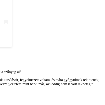
 a szőnyeg alá.
 utasításait, fegyelmezett voltam, és mára gyógyultnak tekintenek,
zélyeztetett, mint bárki más, aki eddig nem is volt rákbeteg.”