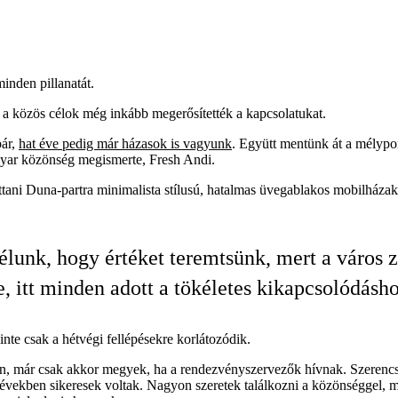
inden pillanatát.
 a közös célok még inkább megerősítették a kapcsolatukat.
pár,
hat éve pedig már házasok is vagyunk
. Együtt mentünk át a mélypo
ar közönség megismerte, Fresh Andi.
ottani Duna-partra minimalista stílusú, hatalmas üvegablakos mobilházak
élunk, hogy értéket teremtsünk, mert a város z
, itt minden adott a tökéletes kikapcsolódásho
inte csak a hétvégi fellépésekre korlátozódik.
, már csak akkor megyek, ha a rendezvényszervezők hívnak. Szerencsér
években sikeresek voltak. Nagyon szeretek találkozni a közönséggel, m