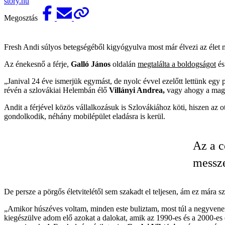
story.hu
Megosztás
Fresh Andi súlyos betegségéből kigyógyulva most már élvezi az élet m
Az énekesnő a férje,
Galló János
oldalán
megtalálta a boldogságot
és
„Janival 24 éve ismerjük egymást, de nyolc évvel ezelőtt lettünk egy 
révén a szlovákiai Helembán élő
Villányi Andrea,
vagy ahogy a magy
Andit a férjével közös vállalkozásuk is Szlovákiához köti, hiszen az 
gondolkodik, néhány mobilépület eladásra is kerül.
Az a c
messze
De persze a pörgős életvitelétől sem szakadt el teljesen, ám ez mára sz
„Amikor húszéves voltam, minden este buliztam, most túl a negyvenen
kiegészülve adom elő azokat a dalokat, amik az 1990-es és a 2000-es 