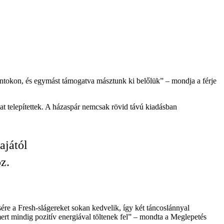
ntokon, és egymást támogatva másztunk ki belőlük” – mondja a férje
at telepítettek. A házaspár nemcsak rövid távú kiadásban
ajától
z.
e a Fresh-slágereket sokan kedvelik, így két táncoslánnyal
ert mindig pozitív energiával töltenek fel” – mondta a Meglepetés