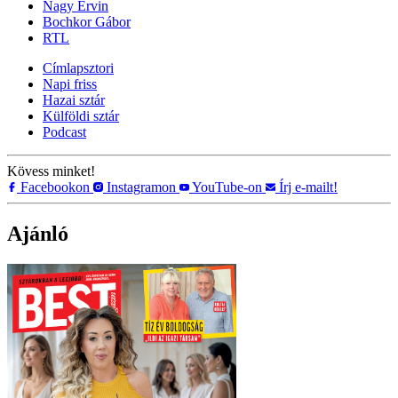
Nagy Ervin
Bochkor Gábor
RTL
Címlapsztori
Napi friss
Hazai sztár
Külföldi sztár
Podcast
Kövess minket!
Facebookon
Instagramon
YouTube-on
Írj e-mailt!
Ajánló