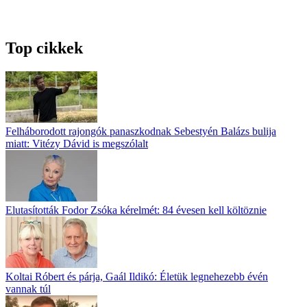
Top cikkek
Felháborodott rajongók panaszkodnak Sebestyén Balázs bulija
miatt: Vitézy Dávid is megszólalt
Elutasították Fodor Zsóka kérelmét: 84 évesen kell költöznie
Koltai Róbert és párja, Gaál Ildikó: Életük legnehezebb évén
vannak túl