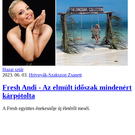
Hazai sztár
2023. 06. 03.
Hrivnyák-Szakszon Zsanett
Fresh Andi - Az elmúlt időszak mindenért
kárpótolta
A Fresh együttes énekesnője új életéről mesél.