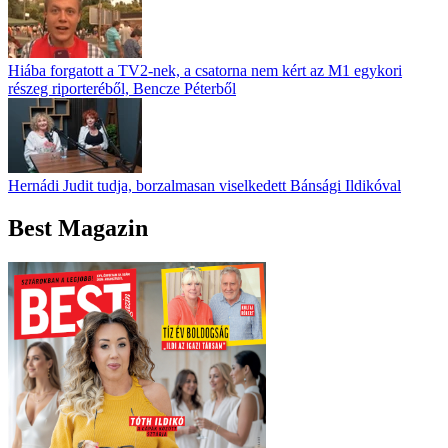
Hiába forgatott a TV2-nek, a csatorna nem kért az M1 egykori
részeg riporteréből, Bencze Péterből
Hernádi Judit tudja, borzalmasan viselkedett Bánsági Ildikóval
Best Magazin