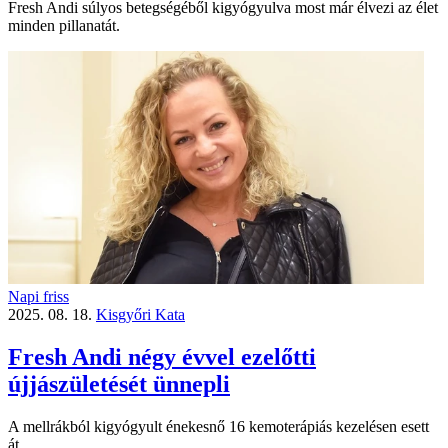
Fresh Andi súlyos betegségéből kigyógyulva most már élvezi az élet
minden pillanatát.
Napi friss
2025. 08. 18.
Kisgyőri Kata
Fresh Andi négy évvel ezelőtti
újjászületését ünnepli
A mellrákból kigyógyult énekesnő 16 kemoterápiás kezelésen esett
át.