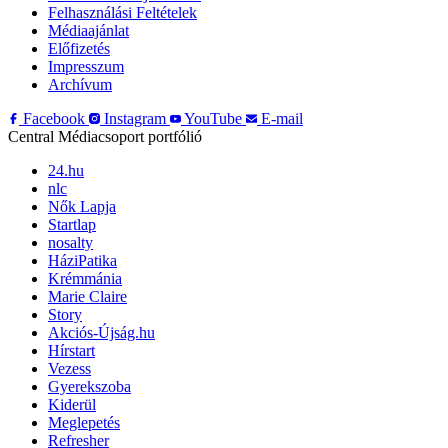
Felhasználási Feltételek
Médiaajánlat
Előfizetés
Impresszum
Archívum
Facebook
Instagram
YouTube
E-mail
Central Médiacsoport portfólió
24.hu
nlc
Nők Lapja
Startlap
nosalty
HáziPatika
Krémmánia
Marie Claire
Story
Akciós-Újság.hu
Hírstart
Vezess
Gyerekszoba
Kiderül
Meglepetés
Refresher