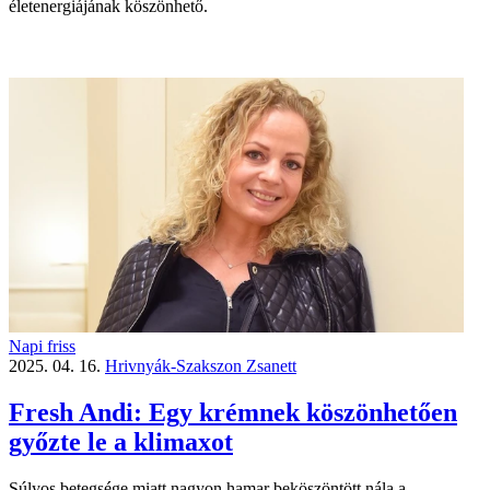
életenergiájának köszönhető.
Napi friss
2025. 04. 16.
Hrivnyák-Szakszon Zsanett
Fresh Andi: Egy krémnek köszönhetően
győzte le a klimaxot
Súlyos betegsége miatt nagyon hamar beköszöntött nála a