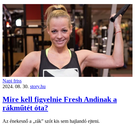
Napi friss
2024. 08. 30.
story.hu
Mire kell figyelnie Fresh Andinak a
rákműtét óta?
Az énekesnő a „rák” szót kis sem hajlandó ejteni.