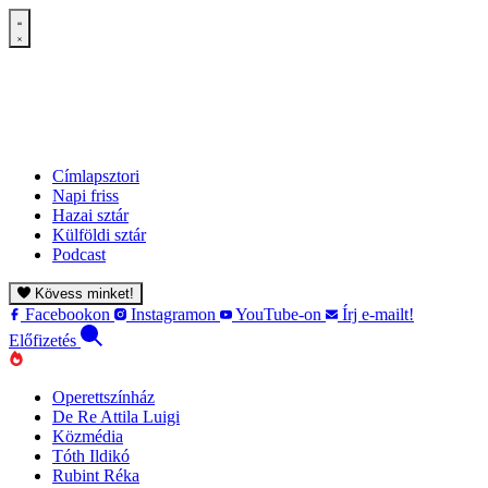
Címlapsztori
Napi friss
Hazai sztár
Külföldi sztár
Podcast
Kövess minket!
Facebookon
Instagramon
YouTube-on
Írj e-mailt!
Előfizetés
Operettszínház
De Re Attila Luigi
Közmédia
Tóth Ildikó
Rubint Réka