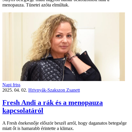
menopauza. Tünetei azóta elmúltak.
Napi friss
2025. 04. 02.
Hrivnyák-Szakszon Zsanett
Fresh Andi a rák és a menopauza
kapcsolatáról
A Fresh énekesnője először beszél arról, hogy daganatos betegsége
miatt őt is hamarabb érintette a klimax.