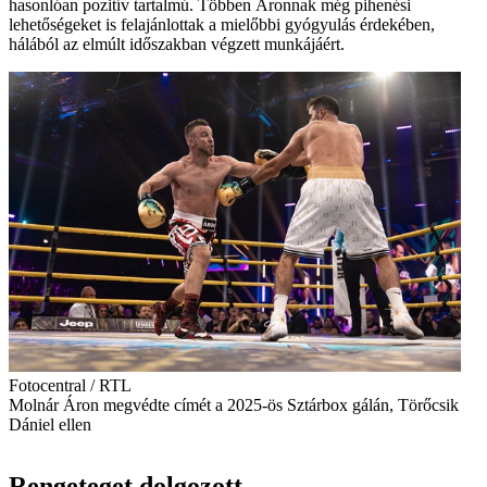
hasonlóan pozitív tartalmú. Többen Áronnak még pihenési
lehetőségeket is felajánlottak a mielőbbi gyógyulás érdekében,
hálából az elmúlt időszakban végzett munkájáért.
Fotocentral / RTL
Molnár Áron megvédte címét a 2025-ös Sztárbox gálán, Törőcsik
Dániel ellen
Rengeteget dolgozott