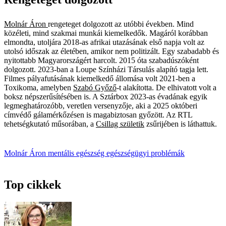
Molnár Áron
rengeteget dolgozott az utóbbi években. Mind
közéleti, mind szakmai munkái kiemelkedők. Magáról korábban
elmondta, utoljára 2018-as afrikai utazásának első napja volt az
utolsó időszak az életében, amikor nem politizált. Egy szabadabb és
nyitottabb Magyarországért harcolt. 2015 óta szabadúszóként
dolgozott. 2023-ban a Loupe Színházi Társulás alapító tagja lett.
Filmes pályafutásának kiemelkedő állomása volt 2021-ben a
Toxikoma, amelyben
Szabó Győző
-t alakította. De elhivatott volt a
boksz népszerűsítésében is. A Sztárbox 2023-as évadának egyik
legmeghatározóbb, veretlen versenyzője, aki a 2025 októberi
címvédő gálamérkőzésen is magabiztosan győzött. Az RTL
tehetségkutató műsorában, a
Csillag születik
zsűrijében is láthattuk.
Molnár Áron
mentális egészség
egészségügyi problémák
Top cikkek