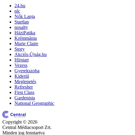
24.hu
nlc
Nők Lapja
Startlap
nosalty
HáziPatika
Krémmánia
Marie Claire
Story
Akciós-Újság.hu
Hírstart
Vezess
Gyerekszoba
Kiderül
Meglepetés
Refresher
First Class
Gardenista
National Geographic
Copyright © 2026
Central Médiacsoport Zrt.
Minden jog fenntartva