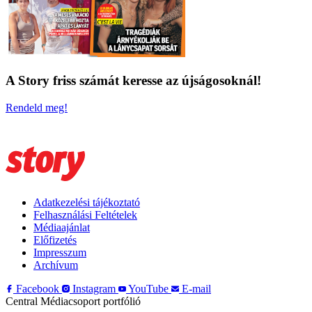
A Story friss számát keresse az újságosoknál!
Rendeld meg!
Adatkezelési tájékoztató
Felhasználási Feltételek
Médiaajánlat
Előfizetés
Impresszum
Archívum
Facebook
Instagram
YouTube
E-mail
Central Médiacsoport portfólió