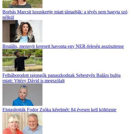
Borbás Marcsit luxuskertje miatt támadják: a tévés nem hagyta szó
nélkül
Brutális, mennyit keresett havonta egy NER-feleség asszisztense
Felháborodott rajongók panaszkodnak Sebestyén Balázs bulija
miatt: Vitézy Dávid is megszólalt
Elutasították Fodor Zsóka kérelmét: 84 évesen kell költöznie