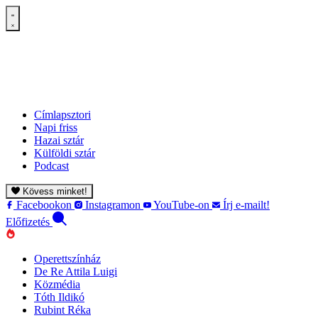
Címlapsztori
Napi friss
Hazai sztár
Külföldi sztár
Podcast
Kövess minket!
Facebookon
Instagramon
YouTube-on
Írj e-mailt!
Előfizetés
Operettszínház
De Re Attila Luigi
Közmédia
Tóth Ildikó
Rubint Réka