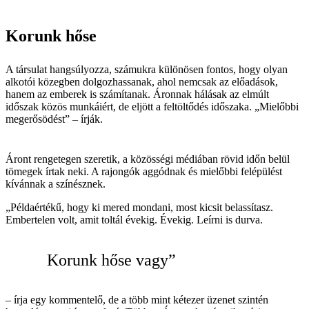
Korunk hőse
A társulat hangsúlyozza, számukra különösen fontos, hogy olyan
alkotói közegben dolgozhassanak, ahol nemcsak az előadások,
hanem az emberek is számítanak. Áronnak hálásak az elmúlt
időszak közös munkáiért, de eljött a feltöltődés időszaka. „Mielőbbi
megerősödést” – írják.
Áront rengetegen szeretik, a közösségi médiában rövid időn belül
tömegek írtak neki. A rajongók aggódnak és mielőbbi felépülést
kívánnak a színésznek.
„Példaértékű, hogy ki mered mondani, most kicsit belassítasz.
Embertelen volt, amit toltál évekig. Évekig. Leírni is durva.
Korunk hőse vagy”
– írja egy kommentelő, de a több mint kétezer üzenet szintén