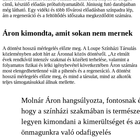
című, készülő előadás próbafolyamatából. Júniusig futó darabjaiban
még látható. Egy vidéki és több fővárosi előadásban színpadra lép,
ám a regeneráció és a feltöltődés időszaka megkezdődött számára.
Áron kimondta, amit sokan nem mernek
A döntést hosszú mérlegelés előzte meg. A Loupe Színházi Társulás
közleményben adott hírt az Áronnal közös döntésről. „Az elmúlt
évek rendkívül intenzív szakmai és közéleti terhelése, valamint a
folyamatos fizikai és lelki igénybevétel következtében Áron számára
most elengedhetetlenné vált a pihenés és a regeneráció. A döntést
hosszú mérlegelés előzte meg, és mind a társulat, mind az alkotók
teljes támogatásukkal állnak mellette.
Molnár Áron hangsúlyozta, fontosnak é
hogy a színházi szakmában is természe
legyen kimondani a kimerültséget és a
önmagunkra való odafigyelés