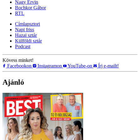
Nagy Ervin
Bochkor Gábor
RTL
Címlapsztori
Napi friss
Hazai sztár
Külföldi sztár
Podcast
Kövess minket!
Facebookon
Instagramon
YouTube-on
Írj e-mailt!
Ajánló