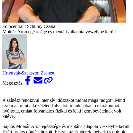
Fotocentral / Schumy Csaba
Molnár Áron egészsége és mentális állapota veszélybe került
Hrivnyák-Szakszon Zsanett
Megosztás
A színész rendkívül intenzív időszakot tudhat maga mögött. Mind
szakmai, mint a közéletért folytatott munkájában a maximumot
nyújtotta, emiatt folyamatos fizikai és lelki igénybevételnek volt
kitéve.
Sajnos Molnár Áron egészsége és mentális állapota veszélybe került.
Ezért fontos döntést hozott. Kiszáll az Emberek, helyek és dolgok