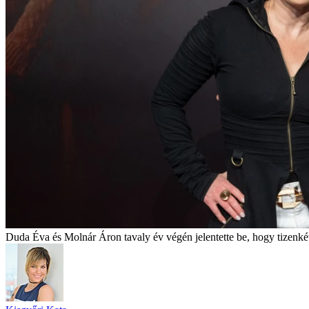
Duda Éva és Molnár Áron tavaly év végén jelentette be, hogy tizenkét