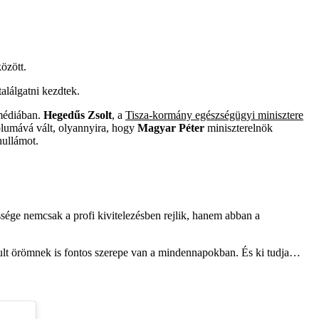
özött.
találgatni kezdtek.
 médiában.
Hegedűs Zsolt
, a
Tisza-kormány egészségügyi minisztere
bólumává vált, olyannyira, hogy
Magyar Péter
miniszterelnök
hullámot.
ssége nemcsak a profi kivitelezésben rejlik, hanem abban a
badult örömnek is fontos szerepe van a mindennapokban. És ki tudja…