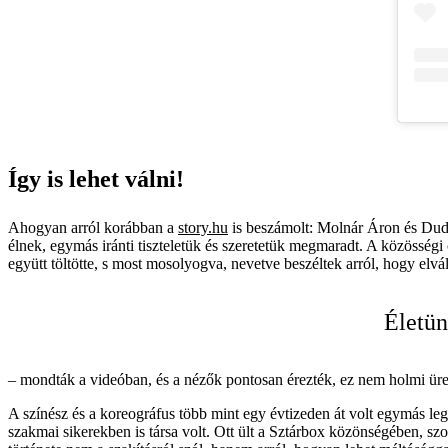
Így is lehet válni!
Ahogyan arról korábban a
story.hu
is beszámolt: Molnár Áron és Dud
élnek, egymás iránti tiszteletük és szeretetük megmaradt. A közösség
együtt töltötte, s most mosolyogva, nevetve beszéltek arról, hogy elvál
Életün
– mondták a videóban, és a nézők pontosan érezték, ez nem holmi üre
A színész és a koreográfus több mint egy évtizeden át volt egymás l
szakmai sikerekben is társa volt. Ott ült a Sztárbox közönségében, szo