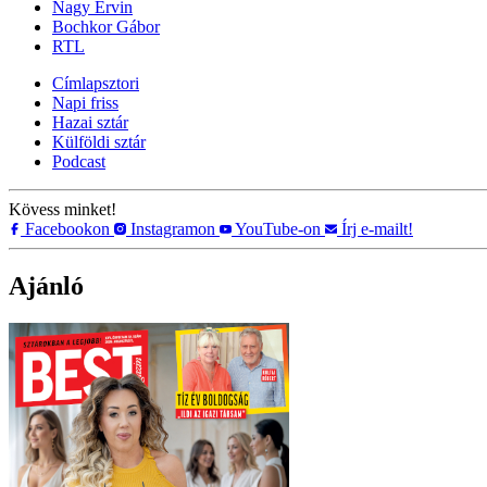
Nagy Ervin
Bochkor Gábor
RTL
Címlapsztori
Napi friss
Hazai sztár
Külföldi sztár
Podcast
Kövess minket!
Facebookon
Instagramon
YouTube-on
Írj e-mailt!
Ajánló