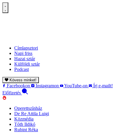
Címlapsztori
Napi friss
Hazai sztár
Külföldi sztár
Podcast
Kövess minket!
Facebookon
Instagramon
YouTube-on
Írj e-mailt!
Előfizetés
Operettszínház
De Re Attila Luigi
Közmédia
Tóth Ildikó
Rubint Réka