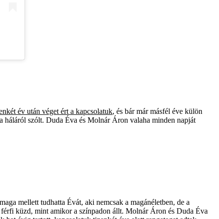
zenkét év után véget ért a kapcsolatuk
, és bár már másfél éve külön
m a háláról szólt. Duda Éva és Molnár Áron valaha minden napját
maga mellett tudhatta Évát, aki nemcsak a magánéletben, de a
 a férfi küzd, mint amikor a színpadon állt. Molnár Áron és Duda Éva