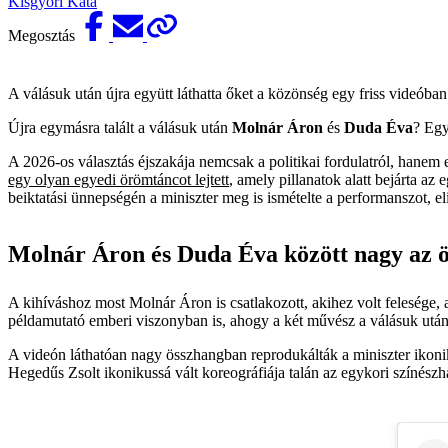
Kisgyőri Kata
Megosztás
A válásuk után újra együtt láthatta őket a közönség egy friss videóba
Újra egymásra talált a válásuk után
Molnár Áron
és
Duda Éva
? Egy
A 2026-os választás éjszakája nemcsak a politikai fordulatról, hanem 
egy olyan egyedi örömtáncot lejtett
, amely pillanatok alatt bejárta az
beiktatási ünnepségén a miniszter meg is ismételte a performanszot, e
Molnár Áron és Duda Éva között nagy az 
A kihíváshoz most Molnár Áron is csatlakozott, akihez volt felesége, 
példamutató emberi viszonyban is, ahogy a két művész a válásuk után 
A videón láthatóan nagy összhangban reprodukálták a miniszter ikonik
Hegedűs Zsolt ikonikussá vált koreográfiája talán az egykori színész