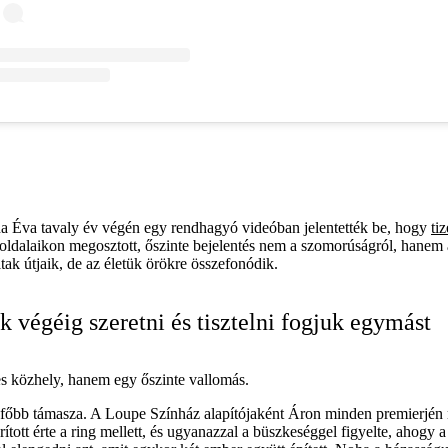
a Éva tavaly év végén egy rendhagyó videóban jelentették be, hogy
ti
i oldalaikon megosztott, őszinte bejelentés nem a szomorúságról, hane
tak útjaik, de az életük örökre összefonódik.
k végéig szeretni és tisztelni fogjuk egymást
s közhely, hanem egy őszinte vallomás.
egfőbb támasza. A Loupe Színház alapítójaként Áron minden premierjén 
rított érte a ring mellett, és ugyanazzal a büszkeséggel figyelte, ahogy