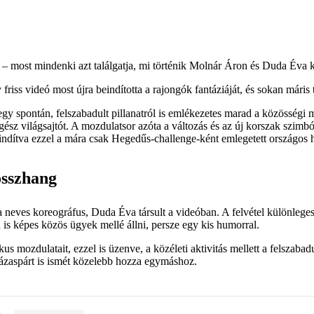
n – most mindenki azt találgatja, mi történik Molnár Áron és Duda Éva k
 friss videó most újra beindította a rajongók fantáziáját, és sokan máris 
egy spontán, felszabadult pillanatról is emlékezetes marad a közösségi
 egész világsajtót. A mozdulatsor azóta a változás és az új korszak szim
lindítva ezzel a mára csak Hegedűs-challenge-ként emlegetett országos 
összhang
a neves koreográfus, Duda Éva társult a videóban. A felvétel különlege
is képes közös ügyek mellé állni, persze egy kis humorral.
us mozdulatait, ezzel is üzenve, a közéleti aktivitás mellett a felsza
házaspárt is ismét közelebb hozza egymáshoz.