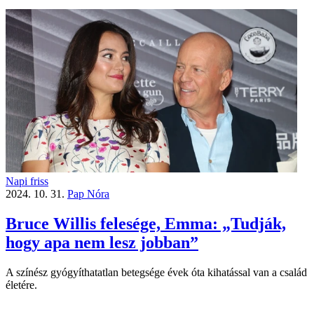
Napi friss
2024. 10. 31.
Pap Nóra
Bruce Willis felesége, Emma: „Tudják,
hogy apa nem lesz jobban”
A színész gyógyíthatatlan betegsége évek óta kihatással van a család
életére.