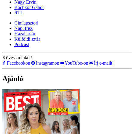
Nagy Ervin
Bochkor Gábor
RTL
Címlapsztori
Napi friss
Hazai sztár
Külföldi sztár
Podcast
Kövess minket!
Facebookon
Instagramon
YouTube-on
Írj e-mailt!
Ajánló