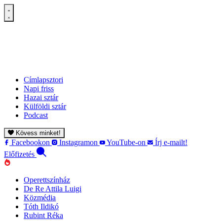
Címlapsztori
Napi friss
Hazai sztár
Külföldi sztár
Podcast
Kövess minket!
Facebookon
Instagramon
YouTube-on
Írj e-mailt!
Előfizetés
Operettszínház
De Re Attila Luigi
Közmédia
Tóth Ildikó
Rubint Réka