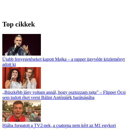
Top cikkek
Újabb fenyegetéseket kapott Majka – a rapper ügyvéde közleményt
adott ki
„Büszkébb lány voltam annál, hogy osztozzam rajta” – Flipper Öcsi
sem tudott éket verni Bálint Antóniáék barátságába
Hiába forgatott a TV2-nek, a csatorna nem kért az M1 egykori