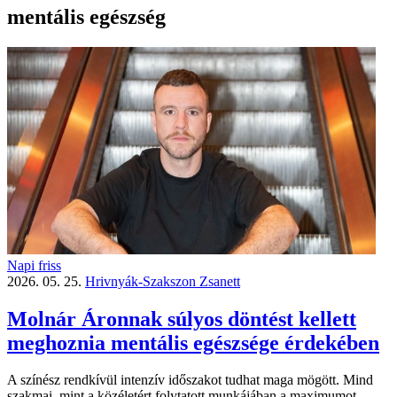
mentális egészség
Napi friss
2026. 05. 25.
Hrivnyák-Szakszon Zsanett
Molnár Áronnak súlyos döntést kellett
meghoznia mentális egészsége érdekében
A színész rendkívül intenzív időszakot tudhat maga mögött. Mind
szakmai, mint a közéletért folytatott munkájában a maximumot