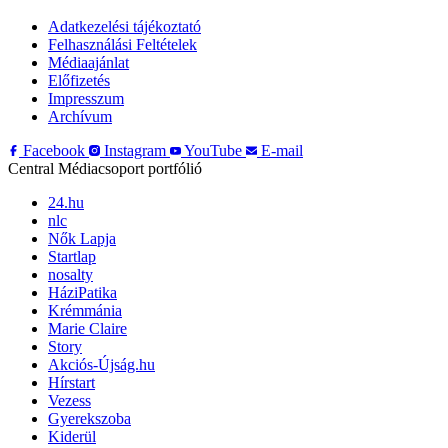
Adatkezelési tájékoztató
Felhasználási Feltételek
Médiaajánlat
Előfizetés
Impresszum
Archívum
Facebook
Instagram
YouTube
E-mail
Central Médiacsoport portfólió
24.hu
nlc
Nők Lapja
Startlap
nosalty
HáziPatika
Krémmánia
Marie Claire
Story
Akciós-Újság.hu
Hírstart
Vezess
Gyerekszoba
Kiderül