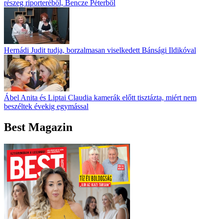
részeg riporteréből, Bencze Péterből
Hernádi Judit tudja, borzalmasan viselkedett Bánsági Ildikóval
Ábel Anita és Liptai Claudia kamerák előtt tisztázta, miért nem
beszéltek évekig egymással
Best Magazin