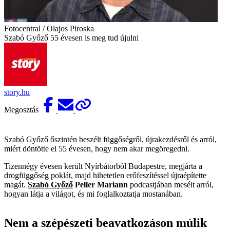
Fotocentral / Olajos Piroska
Szabó Győző 55 évesen is meg tud újulni
story.hu
Megosztás
Szabó Győző őszintén beszélt függőségről, újrakezdésről és arról,
miért döntötte el 55 évesen, hogy nem akar megöregedni.
Tizennégy évesen került Nyírbátorból Budapestre, megjárta a
drogfüggőség poklát, majd hihetetlen erőfeszítéssel újraépítette
magát.
Szabó Győző
Peller Mariann
podcastjában mesélt arról,
hogyan látja a világot, és mi foglalkoztatja mostanában.
Nem a szépészeti beavatkozáson múlik