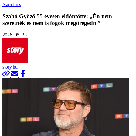
Napi friss
Szabó Győző 55 évesen eldöntötte: „Én nem
szeretnék és nem is fogok megöregedni”
2026. 05. 23.
story.hu