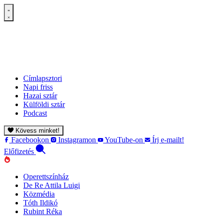
Címlapsztori
Napi friss
Hazai sztár
Külföldi sztár
Podcast
Kövess minket!
Facebookon
Instagramon
YouTube-on
Írj e-mailt!
Előfizetés
Operettszínház
De Re Attila Luigi
Közmédia
Tóth Ildikó
Rubint Réka