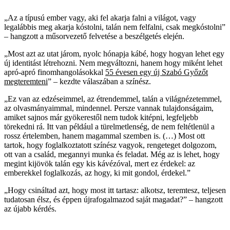
„Az a típusú ember vagy, aki fel akarja falni a világot, vagy
legalábbis meg akarja kóstolni, talán nem felfalni, csak megkóstolni”
– hangzott a műsorvezető felvetése a beszélgetés elején.
„Most azt az utat járom, nyolc hónapja kábé, hogy hogyan lehet egy
új identitást létrehozni. Nem megváltozni, hanem hogy miként lehet
apró-apró finomhangolásokkal
55 évesen egy új Szabó Győzőt
megteremteni
” – kezdte válaszában a színész.
„Ez van az edzéseimmel, az étrendemmel, talán a világnézetemmel,
az olvasmányaimmal, mindennel. Persze vannak tulajdonságaim,
amiket sajnos már gyökerestől nem tudok kitépni, legfeljebb
törekedni rá. Itt van például a türelmetlenség, de nem feltétlenül a
rossz értelemben, hanem magammal szemben is. (…) Most ott
tartok, hogy foglalkoztatott színész vagyok, rengeteget dolgozom,
ott van a család, megannyi munka és feladat. Még az is lehet, hogy
megint kijövök talán egy kis kávézóval, mert ez érdekel: az
emberekkel foglalkozás, az hogy, ki mit gondol, érdekel.”
„Hogy csináltad azt, hogy most itt tartasz: alkotsz, teremtesz, teljesen
tudatosan élsz, és éppen újrafogalmazod saját magadat?” – hangzott
az újabb kérdés.