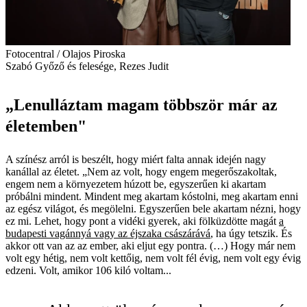
Fotocentral / Olajos Piroska
Szabó Győző és felesége, Rezes Judit
„Lenulláztam magam többször már az
életemben"
A színész arról is beszélt, hogy miért falta annak idején nagy
kanállal az életet. „Nem az volt, hogy engem megerőszakoltak,
engem nem a környezetem húzott be, egyszerűen ki akartam
próbálni mindent. Mindent meg akartam kóstolni, meg akartam enni
az egész világot, és megölelni. Egyszerűen bele akartam nézni, hogy
ez mi. Lehet, hogy pont a vidéki gyerek, aki fölküzdötte magát
a
budapesti vagánnyá vagy az éjszaka császárává
, ha úgy tetszik. És
akkor ott van az az ember, aki eljut egy pontra. (…) Hogy már nem
volt egy hétig, nem volt kettőig, nem volt fél évig, nem volt egy évig
edzeni. Volt, amikor 106 kiló voltam...