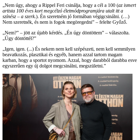
„Nem úgy, ahogy a Rippel Feri csinálja, hogy a cél a 100 (
az ismert
artista 100 éves kort megcélzó életmódprogramjára utalt itt a
színész – a szerk.
). Én szeretném jó formában végigcsinálni. (…)
Nem szeretnék, és nem is fogok megöregedni” – felelte Győző.
„Nem?” – jött az újabb kérdés. „Én úgy döntöttem” – válaszolta.
„Úgy döntöttél?”
„Igen, igen. (...) És nekem nem kell szépészeti, nem kell semmilyen
beavatkozás, plasztikai és egyéb, hanem azzal tartom magam
karban, hogy a sportot nyomom. Azzal, hogy darabból darabba esve
egyszerűen egy új dolgot megcsinálni, megszületni.”