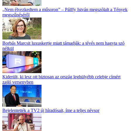
„Nem élvezkedtem a műsoron” – Pálffy István megszólalt a Tények
megszűnéséről
Borbás Marcsit luxuskertje miatt támadják: a tévés nem hagyta szó
nélkül
Kiderült, ki lesz ott biztosan az ország leghülyébb celebje címért
zajló versenyben
Bejelentették a TV2 új híradósait, íme a teljes névsor