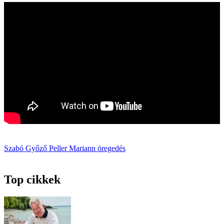
Szabó Győző
Peller Mariann
öregedés
Top cikkek