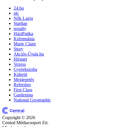
24.hu
nlc
Nők Lapja
Startlap
nosalty
HáziPatika
Krémmánia
Marie Claire
Story
Akciós-Újság.hu
Hírstart
Vezess
Gyerekszoba
Kiderül
Meglepetés
Refresher
First Class
Gardenista
National Geographic
Copyright © 2026
Central Médiacsoport Zrt.