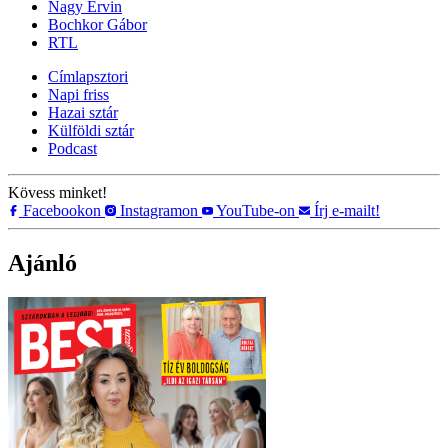
Nagy Ervin
Bochkor Gábor
RTL
Címlapsztori
Napi friss
Hazai sztár
Külföldi sztár
Podcast
Kövess minket!
Facebookon
Instagramon
YouTube-on
Írj e-mailt!
Ajánló