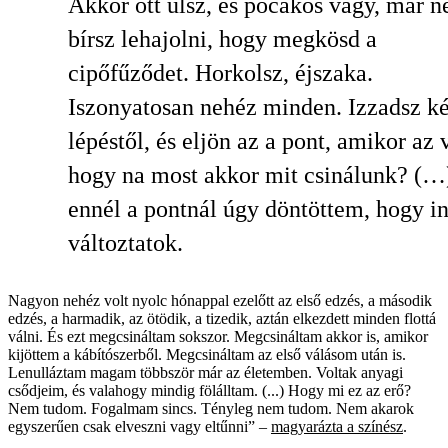
Akkor ott ülsz, és pocakos vagy, már 
bírsz lehajolni, hogy megkösd a
cipőfűződet. Horkolsz, éjszaka.
Iszonyatosan nehéz minden. Izzadsz ké
lépéstől, és eljön az a pont, amikor az 
hogy na most akkor mit csinálunk? (…
ennél a pontnál úgy döntöttem, hogy i
változtatok.
Nagyon nehéz volt nyolc hónappal ezelőtt az első edzés, a második
edzés, a harmadik, az ötödik, a tizedik, aztán elkezdett minden flottá
válni. És ezt megcsináltam sokszor. Megcsináltam akkor is, amikor
kijöttem a kábítószerből. Megcsináltam az első válásom után is.
Lenulláztam magam többször már az életemben. Voltak anyagi
csődjeim, és valahogy mindig fölálltam. (...) Hogy mi ez az erő?
Nem tudom. Fogalmam sincs. Tényleg nem tudom. Nem akarok
egyszerűen csak elveszni vagy eltűnni” –
magyarázta a színész
.