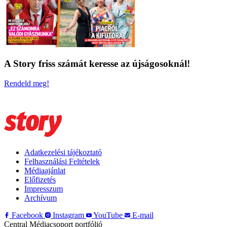
A Story friss számát keresse az újságosoknál!
Rendeld meg!
Adatkezelési tájékoztató
Felhasználási Feltételek
Médiaajánlat
Előfizetés
Impresszum
Archívum
Facebook
Instagram
YouTube
E-mail
Central Médiacsoport portfólió