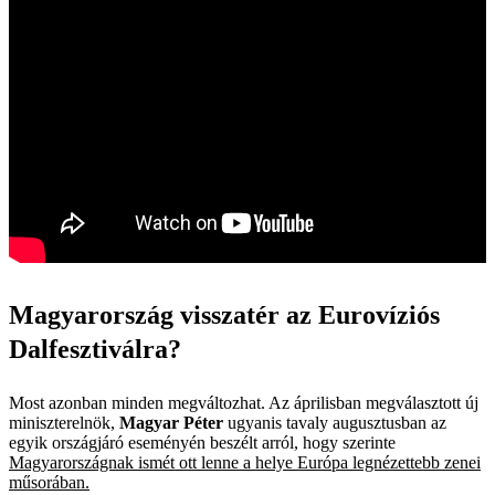
Magyarország visszatér az Eurovíziós
Dalfesztiválra?
Most azonban minden megváltozhat. Az áprilisban megválasztott új
miniszterelnök,
Magyar Péter
ugyanis tavaly augusztusban az
egyik országjáró eseményén beszélt arról, hogy szerinte
Magyarországnak ismét ott lenne a helye Európa legnézettebb zenei
műsorában.