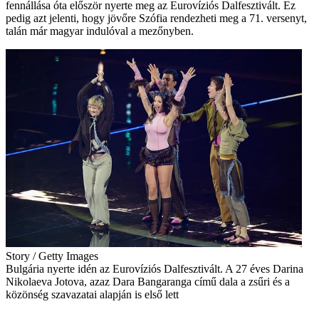
fennállása óta először nyerte meg az Eurovíziós Dalfesztivált. Ez
pedig azt jelenti, hogy jövőre Szófia rendezheti meg a 71. versenyt,
talán már magyar indulóval a mezőnyben.
Story / Getty Images
Bulgária nyerte idén az Eurovíziós Dalfesztivált. A 27 éves Darina
Nikolaeva Jotova, azaz Dara Bangaranga című dala a zsűri és a
közönség szavazatai alapján is első lett