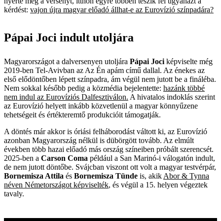
nyerte meg a versenyt, itthon egyre többen teszik fel ugyanazt a
kérdést:
vajon újra magyar előadó állhat-e az Eurovízió színpadára?
Pápai Joci indult utoljára
Magyarországot a dalversenyen utoljára
Pápai Joci
képviselte még
2019-ben Tel-Avivban az Az Én apám című dallal. Az énekes az
első elődöntőben lépett színpadra, ám végül nem jutott be a fináléba.
Nem sokkal később pedig a közmédia bejelentette:
hazánk többé
nem indul az Eurovíziós Dalfesztiválon.
A hivatalos indoklás szerint
az Eurovízió helyett inkább közvetlenül a magyar könnyűzene
tehetségeit és értékteremtő produkcióit támogatják.
A döntés már akkor is óriási felháborodást váltott ki, az Eurovízió
azonban Magyarország nélkül is dübörgött tovább. Az elmúlt
években több hazai előadó más ország színeiben próbált szerencsét.
2025-ben a
Carson Coma
például a San Marinó-i válogatón indult,
de nem jutott döntőbe. Svájcban viszont ott volt a magyar testvérpár,
Bornemisza Attila
és
Bornemisza Tünde
is, akik
Abor & Tynna
néven Németországot képviselték
, és végül a 15. helyen végeztek
tavaly.