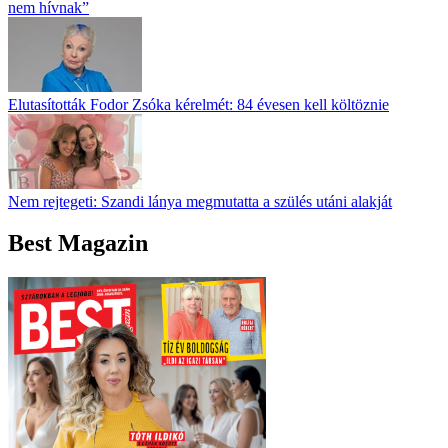
nem hívnak”
Elutasították Fodor Zsóka kérelmét: 84 évesen kell költöznie
Nem rejtegeti: Szandi lánya megmutatta a szülés utáni alakját
Best Magazin