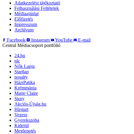
Adatkezelési tájékoztató
Felhasználási Feltételek
Médiaajánlat
Előfizetés
Impresszum
Archívum
Facebook
Instagram
YouTube
E-mail
Central Médiacsoport portfólió
24.hu
nlc
Nők Lapja
Startlap
nosalty
HáziPatika
Krémmánia
Marie Claire
Story
Akciós-Újság.hu
Hírstart
Vezess
Gyerekszoba
Kiderül
Meglepetés