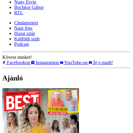
Nagy Ervin
Bochkor Gábor
RTL
Címlapsztori
Napi friss
Hazai sztár
Külföldi sztár
Podcast
Kövess minket!
Facebookon
Instagramon
YouTube-on
Írj e-mailt!
Ajánló