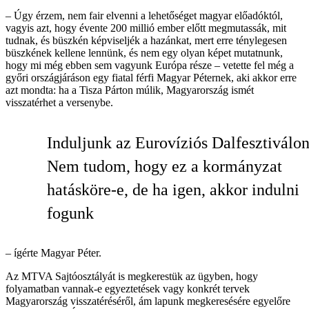
– Úgy érzem, nem fair elvenni a lehetőséget magyar előadóktól,
vagyis azt, hogy évente 200 millió ember előtt megmutassák, mit
tudnak, és büszkén képviseljék a hazánkat, mert erre ténylegesen
büszkének kellene lennünk, és nem egy olyan képet mutatnunk,
hogy mi még ebben sem vagyunk Európa része – vetette fel még a
győri országjáráson egy fiatal férfi Magyar Péternek, aki akkor erre
azt mondta: ha a Tisza Párton múlik, Magyarország ismét
visszatérhet a versenybe.
Induljunk az Eurovíziós Dalfesztiválon
Nem tudom, hogy ez a kormányzat
hatásköre-e, de ha igen, akkor indulni
fogunk
– ígérte Magyar Péter.
Az MTVA Sajtóosztályát is megkerestük az ügyben, hogy
folyamatban vannak-e egyeztetések vagy konkrét tervek
Magyarország visszatéréséről, ám lapunk megkeresésére egyelőre