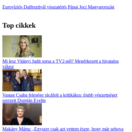
Eurovíziós Dalfesztivál
visszatérés
Pápai Joci
Magyarország
Top cikkek
Mi lesz Vitányi Judit sorsa a TV2-nél? Megérkezett a hivatalos
válasz
Vastag Csaba felesége rácáfolt a kritikákra: újabb végzettséget
szerzett Domján Evelin
Makány Márta: „Egyszer csak azt vettem észre, hogy már sehova