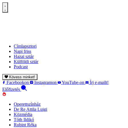
Címlapsztori
Napi friss
Hazai sztár
Külföldi sztár
Podcast
Kövess minket!
Facebookon
Instagramon
YouTube-on
Írj e-mailt!
Előfizetés
Operettszínház
De Re Attila Luigi
Közmédia
Tóth Ildikó
Rubint Réka