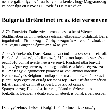
nem reagáltak. Így továbbra is nyitott a kérdés, hogy Magyarország
valóban újra ott lesz-e az Eurovíziós Dalfesztiválon.
Bulgária történelmet írt az idei versenyen
A 70. Eurovíziós Dalfesztivál szombat este a bécsi Wiener
Stadthallében zárult, méghozzá egészen elképesztő fordulattal. Bár a
fogadóirodák Finnországot, Görögországot és Ausztráliát várták az
élre, végül Bulgária végzett az első helyen.
A bolgár énekesnő,
Dara
Bangaranga című dala szó szerint letarolta
Európát. A közönségtől elképesztő, 312 pontot kapott, összesítésben
pedig 516 ponttal nyerte meg a versenyt. Ráadásul ritka bravúrt
hajtott végre: egyszerre nyerte meg a zsűri- és a közönségszavazást
is. Az est egyik legkínosabb pillanata az volt, amikor kiderült:
Németország és Belgium is nullapontos maradt a nézőknél. Ez azt
jelenti, hogy egyetlen ország telefonos top 10-es listájára sem fértek
fel. A gázai helyzet miatt az idei Euróvíziót öt ország,
Spanyolország, Hollandia, Írország, Izland és Szlovénia is
bojkottálta. Bécsben a döntő előtt tüntetések is voltak a belvárosban.
Dara győzelmével viszont Bulgária történelmet írt
: az ország