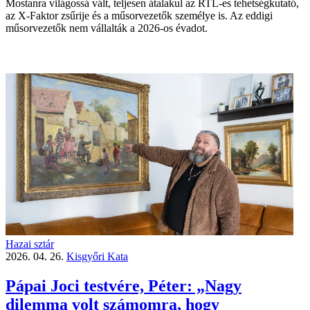
Mostanra világossá vált, teljesen átalakul az RTL-es tehetségkutató,
az X-Faktor zsűrije és a műsorvezetők személye is. Az eddigi
műsorvezetők nem vállalták a 2026-os évadot.
Hazai sztár
2026. 04. 26.
Kisgyőri Kata
Pápai Joci testvére, Péter: „Nagy
dilemma volt számomra, hogy