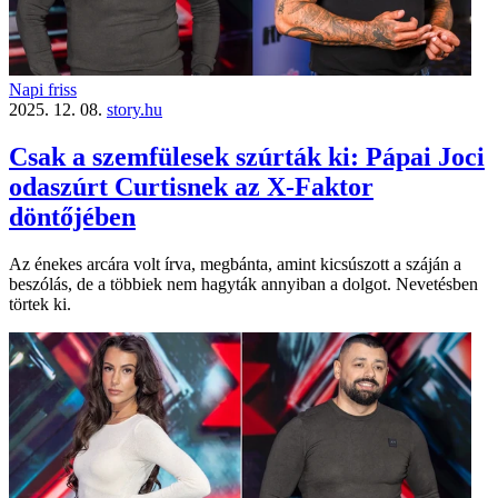
Napi friss
2025. 12. 08.
story.hu
Csak a szemfülesek szúrták ki: Pápai Joci
odaszúrt Curtisnek az X-Faktor
döntőjében
Az énekes arcára volt írva, megbánta, amint kicsúszott a száján a
beszólás, de a többiek nem hagyták annyiban a dolgot. Nevetésben
törtek ki.