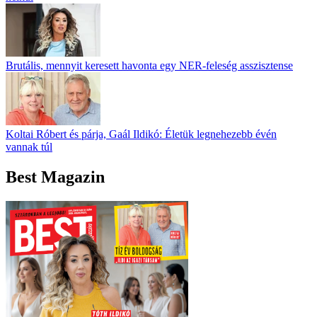
Brutális, mennyit keresett havonta egy NER-feleség asszisztense
Koltai Róbert és párja, Gaál Ildikó: Életük legnehezebb évén
vannak túl
Best Magazin