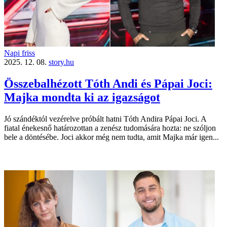
Napi friss
2025. 12. 08.
story.hu
Összebalhézott Tóth Andi és Pápai Joci:
Majka mondta ki az igazságot
Jó szándéktól vezérelve próbált hatni Tóth Andira Pápai Joci. A
fiatal énekesnő határozottan a zenész tudomására hozta: ne szóljon
bele a döntésébe. Joci akkor még nem tudta, amit Majka már igen...