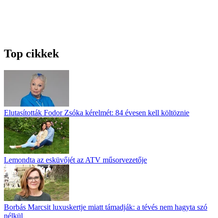
Top cikkek
Elutasították Fodor Zsóka kérelmét: 84 évesen kell költöznie
Lemondta az esküvőjét az ATV műsorvezetője
Borbás Marcsit luxuskertje miatt támadják: a tévés nem hagyta szó
nélkül