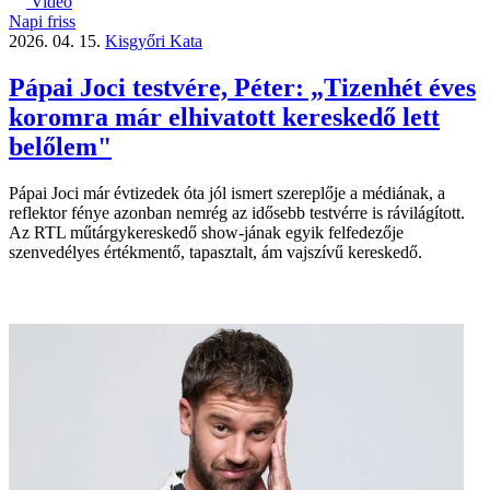
Videó
Napi friss
2026. 04. 15.
Kisgyőri Kata
Pápai Joci testvére, Péter: „Tizenhét éves
koromra már elhivatott kereskedő lett
belőlem"
Pápai Joci már évtizedek óta jól ismert szereplője a médiának, a
reflektor fénye azonban nemrég az idősebb testvérre is rávilágított.
Az RTL műtárgykereskedő show-jának egyik felfedezője
szenvedélyes értékmentő, tapasztalt, ám vajszívű kereskedő.