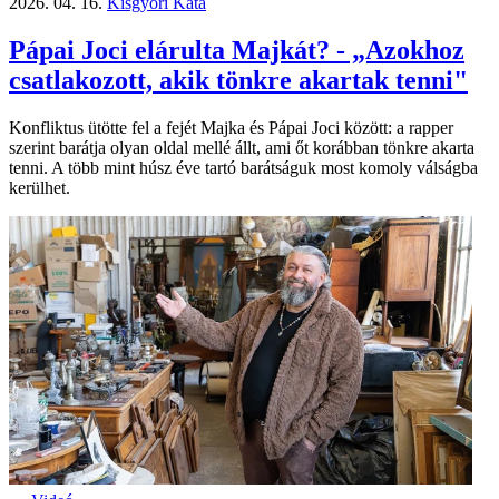
2026. 04. 16.
Kisgyőri Kata
Pápai Joci elárulta Majkát? - „Azokhoz
csatlakozott, akik tönkre akartak tenni"
Konfliktus ütötte fel a fejét Majka és Pápai Joci között: a rapper
szerint barátja olyan oldal mellé állt, ami őt korábban tönkre akarta
tenni. A több mint húsz éve tartó barátságuk most komoly válságba
kerülhet.