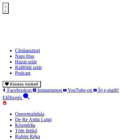
Címlapsztori
Napi friss
Hazai sztár
Külföldi sztár
Podcast
Kövess minket!
Facebookon
Instagramon
YouTube-on
Írj e-mailt!
Előfizetés
Operettszínház
De Re Attila Luigi
Közmédia
Tóth Ildikó
Rubint Réka