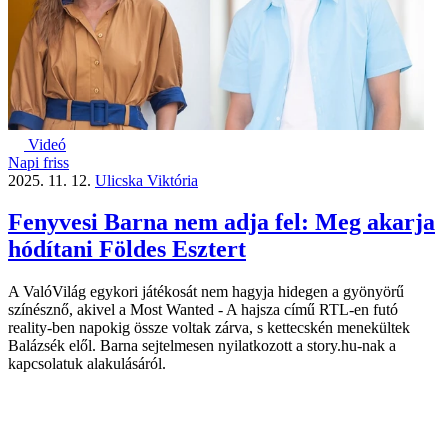
Videó
Napi friss
2025. 11. 12.
Ulicska Viktória
Fenyvesi Barna nem adja fel: Meg akarja
hódítani Földes Esztert
A ValóVilág egykori játékosát nem hagyja hidegen a gyönyörű
színésznő, akivel a Most Wanted - A hajsza című RTL-en futó
reality-ben napokig össze voltak zárva, s kettecskén menekültek
Balázsék elől. Barna sejtelmesen nyilatkozott a story.hu-nak a
kapcsolatuk alakulásáról.