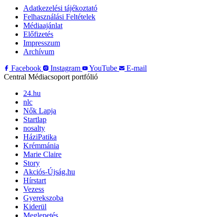
Adatkezelési tájékoztató
Felhasználási Feltételek
Médiaajánlat
Előfizetés
Impresszum
Archívum
Facebook
Instagram
YouTube
E-mail
Central Médiacsoport portfólió
24.hu
nlc
Nők Lapja
Startlap
nosalty
HáziPatika
Krémmánia
Marie Claire
Story
Akciós-Újság.hu
Hírstart
Vezess
Gyerekszoba
Kiderül
Meglepetés