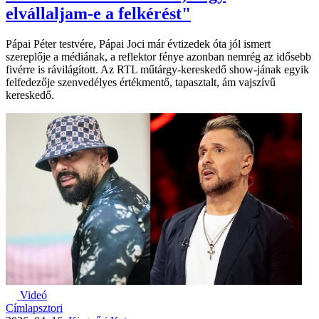
elvállaljam-e a felkérést"
Pápai Péter testvére, Pápai Joci már évtizedek óta jól ismert
szereplője a médiának, a reflektor fénye azonban nemrég az idősebb
fivérre is rávilágított. Az RTL műtárgy-kereskedő show-jának egyik
felfedezője szenvedélyes értékmentő, tapasztalt, ám vajszívű
kereskedő.
Videó
Címlapsztori