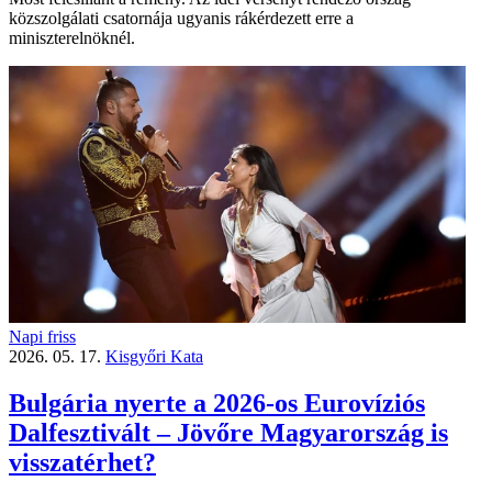
közszolgálati csatornája ugyanis rákérdezett erre a
miniszterelnöknél.
Napi friss
2026. 05. 17.
Kisgyőri Kata
Bulgária nyerte a 2026-os Eurovíziós
Dalfesztivált – Jövőre Magyarország is
visszatérhet?