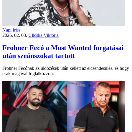
Napi friss
2026. 02. 03.
Ulicska Viktória
Frohner Fecó a Most Wanted forgatásai
után szeánszokat tartott
Frohner Fecónak az üldözések után kellett az elcsendesülés, és hogy
csak magával foglalkozzon.