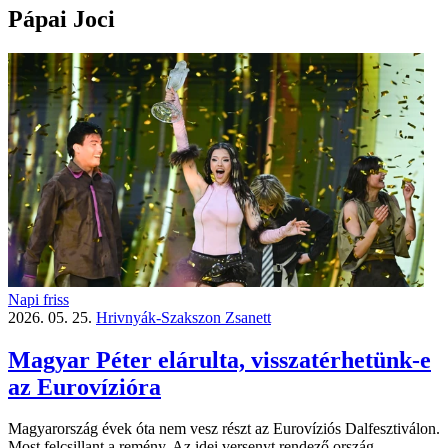
Pápai Joci
Napi friss
2026. 05. 25.
Hrivnyák-Szakszon Zsanett
Magyar Péter elárulta, visszatérhetünk-e
az Eurovízióra
Magyarország évek óta nem vesz részt az Eurovíziós Dalfesztiválon.
Most felcsillant a remény. Az idei versenyt rendező ország