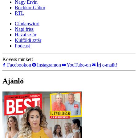
Nagy Ervin
Bochkor Gábor
RTL
Címlapsztori
Napi friss
Hazai sztár
Külföldi sztár
Podcast
Kövess minket!
Facebookon
Instagramon
YouTube-on
Írj e-mailt!
Ajánló