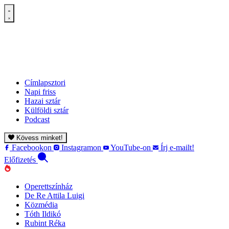
Címlapsztori
Napi friss
Hazai sztár
Külföldi sztár
Podcast
Kövess minket!
Facebookon
Instagramon
YouTube-on
Írj e-mailt!
Előfizetés
Operettszínház
De Re Attila Luigi
Közmédia
Tóth Ildikó
Rubint Réka