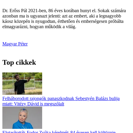
Dr. Erőss Pál 2021-ben, 86 éves korában hunyt el. Sokak számára
azonban ma is ugyanazt jelenti: azt az embert, aki a legnagyobb
káosz közepén is nyugodtan, érthetően és emberségesen próbálta
elmagyarázni, hogyan működik a világ.
Magyar Péter
Top cikkek
Felháborodott rajongók panaszkodnak Sebestyén Balázs bulija
miatt: Vitézy Dávid is megszólalt
Elutasították Fodor Zsóka kérelmét: 84 évesen kell költöznie