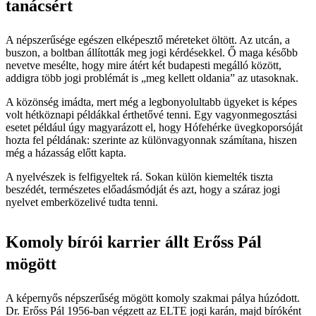
tanácsért
A népszerűsége egészen elképesztő méreteket öltött. Az utcán, a
buszon, a boltban állították meg jogi kérdésekkel. Ő maga később
nevetve mesélte, hogy mire átért két budapesti megálló között,
addigra több jogi problémát is „meg kellett oldania” az utasoknak.
A közönség imádta, mert még a legbonyolultabb ügyeket is képes
volt hétköznapi példákkal érthetővé tenni. Egy vagyonmegosztási
esetet például úgy magyarázott el, hogy Hófehérke üvegkoporsóját
hozta fel példának: szerinte az különvagyonnak számítana, hiszen
még a házasság előtt kapta.
A nyelvészek is felfigyeltek rá. Sokan külön kiemelték tiszta
beszédét, természetes előadásmódját és azt, hogy a száraz jogi
nyelvet emberközelivé tudta tenni.
Komoly bírói karrier állt Erőss Pál
mögött
A képernyős népszerűség mögött komoly szakmai pálya húzódott.
Dr. Erőss Pál 1956-ban végzett az ELTE jogi karán, majd bíróként