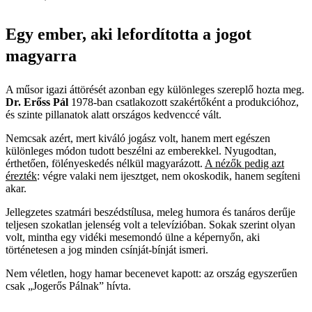
Egy ember, aki lefordította a jogot
magyarra
A műsor igazi áttörését azonban egy különleges szereplő hozta meg.
Dr. Erőss Pál
1978-ban csatlakozott szakértőként a produkcióhoz,
és szinte pillanatok alatt országos kedvenccé vált.
Nemcsak azért, mert kiváló jogász volt, hanem mert egészen
különleges módon tudott beszélni az emberekkel. Nyugodtan,
érthetően, fölényeskedés nélkül magyarázott.
A nézők pedig azt
érezték
: végre valaki nem ijesztget, nem okoskodik, hanem segíteni
akar.
Jellegzetes szatmári beszédstílusa, meleg humora és tanáros derűje
teljesen szokatlan jelenség volt a televízióban. Sokak szerint olyan
volt, mintha egy vidéki mesemondó ülne a képernyőn, aki
történetesen a jog minden csínját-bínját ismeri.
Nem véletlen, hogy hamar becenevet kapott: az ország egyszerűen
csak „Jogerős Pálnak” hívta.