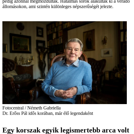
pedig azonnal megmozdultak. Hatalmas sorok alakultak ki a véradó
állomásokon, ami szintén különleges népszerűségét jelezte.
Fotocentral / Németh Gabriella
Dr. Erőss Pál idős korában, már élő legendaként
Egy korszak egyik legismertebb arca volt