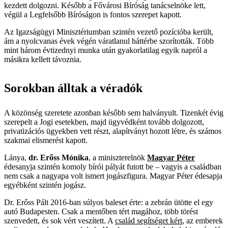
kezdett dolgozni. Később a Fővárosi Bíróság tanácselnöke lett,
végül a Legfelsőbb Bíróságon is fontos szerepet kapott.
Az Igazságügyi Minisztériumban szintén vezető pozícióba került,
ám a nyolcvanas évek végén váratlanul háttérbe szorították. Több
mint három évtizednyi munka után gyakorlatilag egyik napról a
másikra kellett távoznia.
Sorokban álltak a véradók
A közönség szeretete azonban később sem halványult. Tizenkét évig
szerepelt a Jogi esetekben, majd ügyvédként tovább dolgozott,
privatizációs ügyekben vett részt, alapítványt hozott létre, és számos
szakmai elismerést kapott.
Lánya,
dr. Erőss Mónika
, a miniszterelnök
Magyar Péter
édesanyja szintén komoly bírói pályát futott be – vagyis a családban
nem csak a nagyapa volt ismert jogászfigura. Magyar Péter édesapja
egyébként szintén jogász.
Dr. Erőss Pált 2016-ban súlyos baleset érte: a zebrán ütötte el egy
autó Budapesten. Csak a mentőben tért magához, több törést
szenvedett, és sok vért veszített. A
család segítséget kért
, az emberek