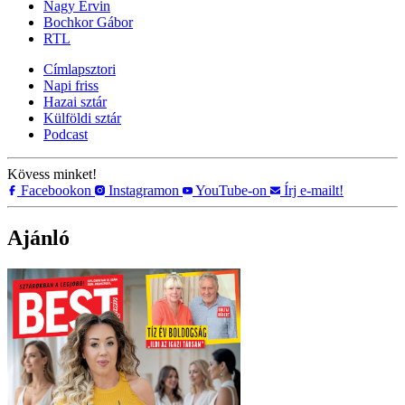
Nagy Ervin
Bochkor Gábor
RTL
Címlapsztori
Napi friss
Hazai sztár
Külföldi sztár
Podcast
Kövess minket!
Facebookon
Instagramon
YouTube-on
Írj e-mailt!
Ajánló