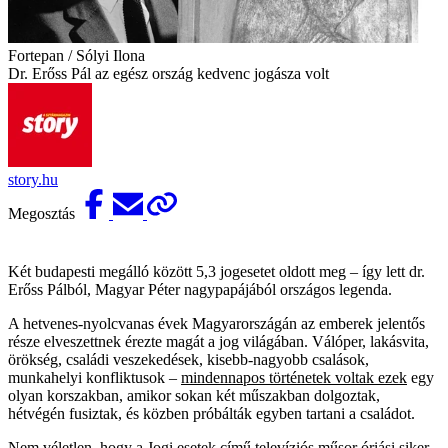
Fortepan / Sólyi Ilona
Dr. Erőss Pál az egész ország kedvenc jogásza volt
story.hu
Megosztás
Két budapesti megálló között 5,3 jogesetet oldott meg – így lett dr.
Erőss Pálból, Magyar Péter nagypapájából országos legenda.
A hetvenes-nyolcvanas évek Magyarországán az emberek jelentős
része elveszettnek érezte magát a jog világában. Válóper, lakásvita,
örökség, családi veszekedések, kisebb-nagyobb csalások,
munkahelyi konfliktusok –
mindennapos történetek voltak ezek
egy
olyan korszakban, amikor sokan két műszakban dolgoztak,
hétvégén fusiztak, és közben próbálták egyben tartani a családot.
Nem véletlen, hogy a Jogi esetek című televíziós műsor óriási siker