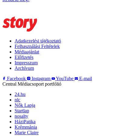
Adatkezelési tájékoztató
Felhasználási Feltételek
Médiaajánlat
Előfizetés
Impresszum
Archívum
Facebook
Instagram
YouTube
E-mail
Central Médiacsoport portfólió
24.hu
nlc
Nők Lapja
Startlap
nosalty
HáziPatika
Krémmánia
Marie Claire