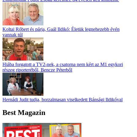
Koltai Róbert és párja, Gaál Ildikó: Életük legnehezebb évén
vannak túl
Hiába forgatott a TV2-nek, a csatorna nem kért az M1 egykori
részeg riporteréből, Bencze Péterből
Hernádi Judit tudja, borzalmasan viselkedett Bánsági Ildikóval
Best Magazin