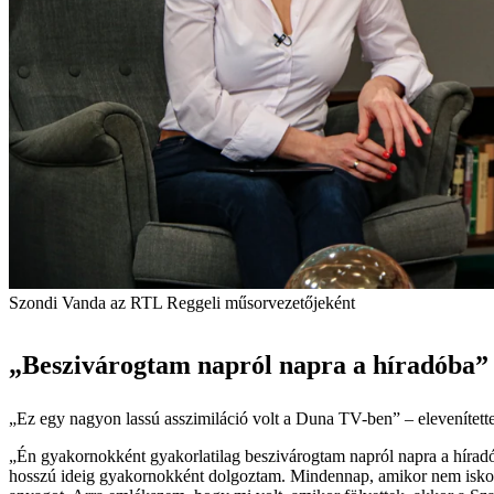
Szondi Vanda az RTL Reggeli műsorvezetőjeként
„Beszivárogtam napról napra a híradóba”
„Ez egy nagyon lassú asszimiláció volt a Duna TV-ben” – elevenítette 
„Én gyakornokként gyakorlatilag beszivárogtam napról napra a híradó
hosszú ideig gyakornokként dolgoztam. Mindennap, amikor nem iskol