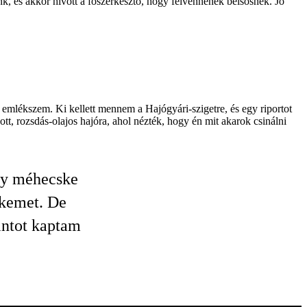
, és akkor hívott a főszerkesztő, hogy felvennének belsősnek. Jó
s emlékszem. Ki kellett mennem a Hajógyári-szigetre, és egy riportot
t, rozsdás-olajos hajóra, ahol nézték, hogy én mit akarok csinálni
egy méhecske
ekemet. De
rintot kaptam