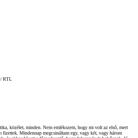
 / RTL
tika, közélet, minden. Nem emlékszem, hogy mi volt az első, mert
 fizettek. Mindennap megcsináltam egy, vagy két, vagy három