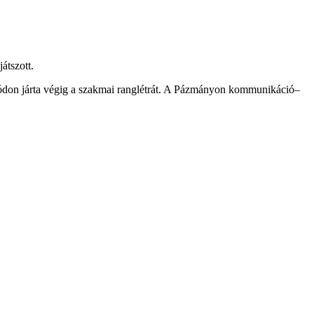
átszott.
 módon járta végig a szakmai ranglétrát. A Pázmányon kommunikáció–