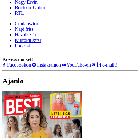
Nagy Ervin
Bochkor Gábor
RTL
Címlapsztori
Napi friss
Hazai sztár
Külföldi sztár
Podcast
Kövess minket!
Facebookon
Instagramon
YouTube-on
Írj e-mailt!
Ajánló