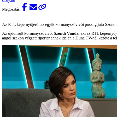
story.hu
Megosztás
Az RTL képernyőjéről az egyik kormányszóvivői posztig jutó Szondi Va
Az
újdonsült kormányszóvivő,
Szondi Vanda
, aki az RTL képernyőj
angol szakon végzett riporter annak idején a Duna TV-nél kezdte a te