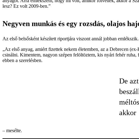
anyagot. Arra emlékszem, hogy mi volt, amikor fölvettek, akkor a Sz
lesz? Ez volt 2009-ben.”
Negyven munkás és egy rozsdás, olajos haj
Az első belsősként készített riportjára viszont annál jobban emlékszik.
„Az első anyag, amiért fizettek nekem életemben, az a Debrecen (ex-Ka
csinálni. Kimentem, nagyon szépen felöltöztem, kis nyári fehér ruha,
ebben a szerelésben.
De azt
beszál
méltós
akkor
– mesélte.