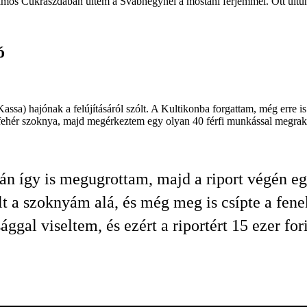
amos Cukrászdában ültem a Svábhegynél a mostani férjemmel. Ott ültünk
ó
ssa) hajónak a felújításáról szólt. A Kultikonba forgattam, még erre i
 fehér szoknya, majd megérkeztem egy olyan 40 férfi munkással megrakot
án így is megugrottam, majd a riport végén 
lt a szoknyám alá, és még meg is csípte a fen
ággal viseltem, és ezért a riportért 15 ezer fo