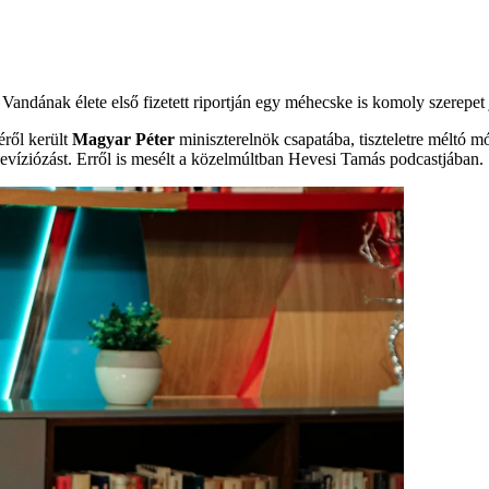
ndának élete első fizetett riportján egy méhecske is komoly szerepet j
éről került
Magyar Péter
miniszterelnök csapatába, tiszteletre méltó
levíziózást. Erről is mesélt a közelmúltban Hevesi Tamás podcastjában.