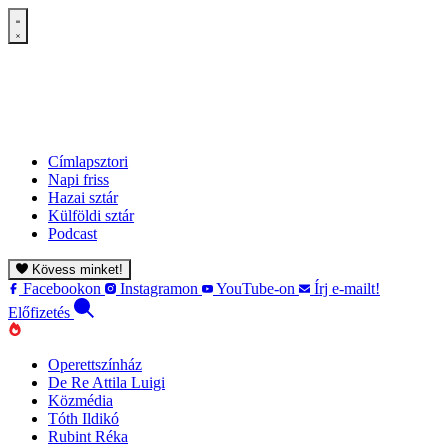
Címlapsztori
Napi friss
Hazai sztár
Külföldi sztár
Podcast
Kövess minket!
Facebookon
Instagramon
YouTube-on
Írj e-mailt!
Előfizetés
Operettszínház
De Re Attila Luigi
Közmédia
Tóth Ildikó
Rubint Réka