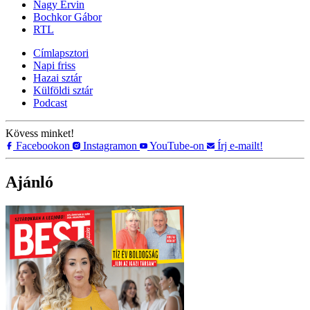
Nagy Ervin
Bochkor Gábor
RTL
Címlapsztori
Napi friss
Hazai sztár
Külföldi sztár
Podcast
Kövess minket!
Facebookon
Instagramon
YouTube-on
Írj e-mailt!
Ajánló