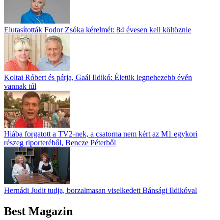
Elutasították Fodor Zsóka kérelmét: 84 évesen kell költöznie
Koltai Róbert és párja, Gaál Ildikó: Életük legnehezebb évén
vannak túl
Hiába forgatott a TV2-nek, a csatorna nem kért az M1 egykori
részeg riporteréből, Bencze Péterből
Hernádi Judit tudja, borzalmasan viselkedett Bánsági Ildikóval
Best Magazin