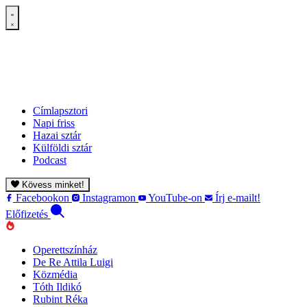
Címlapsztori
Napi friss
Hazai sztár
Külföldi sztár
Podcast
Kövess minket!
Facebookon
Instagramon
YouTube-on
Írj e-mailt!
Előfizetés
Operettszínház
De Re Attila Luigi
Közmédia
Tóth Ildikó
Rubint Réka