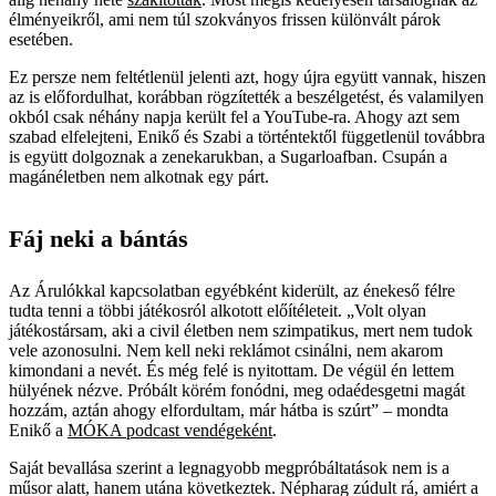
élményeikről, ami nem túl szokványos frissen különvált párok
esetében.
Ez persze nem feltétlenül jelenti azt, hogy újra együtt vannak, hiszen
az is előfordulhat, korábban rögzítették a beszélgetést, és valamilyen
okból csak néhány napja került fel a YouTube-ra. Ahogy azt sem
szabad elfelejteni, Enikő és Szabi a történtektől függetlenül továbbra
is együtt dolgoznak a zenekarukban, a Sugarloafban. Csupán a
magánéletben nem alkotnak egy párt.
Fáj neki a bántás
Az Árulókkal kapcsolatban egyébként kiderült, az énekeső félre
tudta tenni a többi játékosról alkotott előítéleteit. „Volt olyan
játékostársam, aki a civil életben nem szimpatikus, mert nem tudok
vele azonosulni. Nem kell neki reklámot csinálni, nem akarom
kimondani a nevét. És még felé is nyitottam. De végül én lettem
hülyének nézve. Próbált körém fonódni, meg odaédesgetni magát
hozzám, aztán ahogy elfordultam, már hátba is szúrt” – mondta
Enikő a
MÓKA podcast vendégeként
.
Saját bevallása szerint a legnagyobb megpróbáltatások nem is a
műsor alatt, hanem utána következtek. Népharag zúdult rá, amiért a