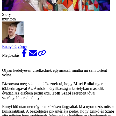
Story
muritoth
Faragó György
Megosztás
Olyan kedélyesen viselkednek egymással, mintha mi sem történt
volna.
Bizonyára még sokan emlékeznek rá, hogy
Muri Enikő
nyerte
többedmagával
Az Árulók – Gyilkosság a kastélyban
második
évadát. Az elsőben pedig exe,
Tóth Szabi
szerepelt jóval
szerényebb eredménnyel.
Ennyi idő után nemrégiben közösen tárgyalták ki a nyomozós műsor
kulisszatitkait. A beszélgetés pikantériája pedig, hogy Enikő és Szabi
alig néhány hete
szakítottak
. Most mégis kedélyesen társalognak az