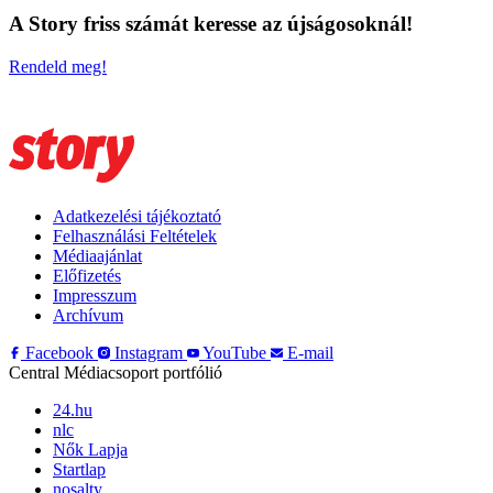
A Story friss számát keresse az újságosoknál!
Rendeld meg!
Adatkezelési tájékoztató
Felhasználási Feltételek
Médiaajánlat
Előfizetés
Impresszum
Archívum
Facebook
Instagram
YouTube
E-mail
Central Médiacsoport portfólió
24.hu
nlc
Nők Lapja
Startlap
nosalty