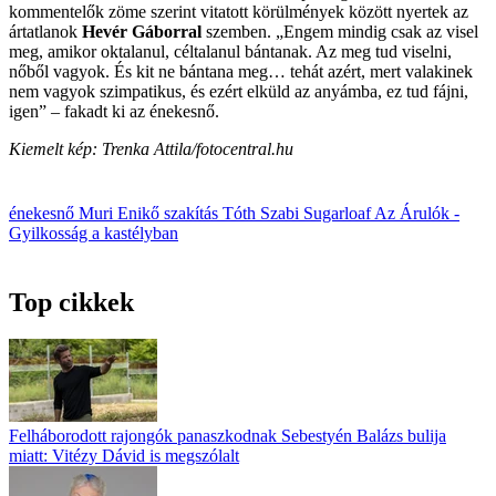
kommentelők zöme szerint vitatott körülmények között nyertek az
ártatlanok
Hevér Gáborral
szemben. „Engem mindig csak az visel
meg, amikor oktalanul, céltalanul bántanak. Az meg tud viselni,
nőből vagyok. És kit ne bántana meg… tehát azért, mert valakinek
nem vagyok szimpatikus, és ezért elküld az anyámba, ez tud fájni,
igen” – fakadt ki az énekesnő.
Kiemelt kép: Trenka Attila/fotocentral.hu
énekesnő
Muri Enikő
szakítás
Tóth Szabi
Sugarloaf
Az Árulók -
Gyilkosság a kastélyban
Top cikkek
Felháborodott rajongók panaszkodnak Sebestyén Balázs bulija
miatt: Vitézy Dávid is megszólalt